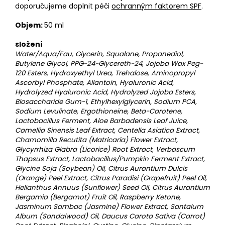
doporučujeme doplnit péči
ochranným faktorem SPF
.
Objem:
50 ml
složení
Water/Aqua/Eau, Glycerin, Squalane, Propanediol,
Butylene Glycol, PPG-24-Glycereth-24, Jojoba Wax Peg-
120 Esters, Hydroxyethyl Urea, Trehalose, Aminopropyl
Ascorbyl Phosphate, Allantoin, Hyaluronic Acid,
Hydrolyzed Hyaluronic Acid, Hydrolyzed Jojoba Esters,
Biosaccharide Gum-1, Ethylhexylglycerin, Sodium PCA,
Sodium Levulinate, Ergothioneine, Beta-Carotene,
Lactobacillus Ferment, Aloe Barbadensis Leaf Juice,
Camellia Sinensis Leaf Extract, Centella Asiatica Extract,
Chamomilla Recutita (Matricaria) Flower Extract,
Glycyrrhiza Glabra (Licorice) Root Extract, Verbascum
Thapsus Extract, Lactobacillus/Pumpkin Ferment Extract,
Glycine Soja (Soybean) Oil, Citrus Aurantium Dulcis
(Orange) Peel Extract, Citrus Paradisi (Grapefruit) Peel Oil,
Helianthus Annuus (Sunflower) Seed Oil, Citrus Aurantium
Bergamia (Bergamot) Fruit Oil, Raspberry Ketone,
Jasminum Sambac (Jasmine) Flower Extract, Santalum
Album (Sandalwood) Oil, Daucus Carota Sativa (Carrot)