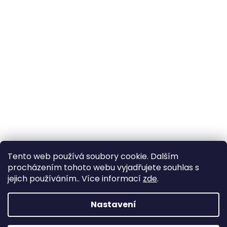
Tento web používá soubory cookie. Dalším
procházením tohoto webu vyjadřujete souhlas s
Sledovat na Instagramu
jejich používáním.. Více informací
zde
.
Nastavení
Vytvořil Shoptet