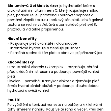
Biolumin-C Gel Moisturizer
je hydratační krém s
ultra-stabilním vitamínem C, který rozjasňuje mdlou
pleť, podporuje její přirozenou obranyschopnost a
pomáhá zlepšit texturu i celkový tón pleti. Lehká gelová
textura se rychle vstřebává a zanechává pleť svěží,
pružnou a viditelně projasněnou.
Hlavní benefity
- Rozjasňuje pleť okamžitě i dlouhodobě
- Intenzivně hydratuje a zlepšuje pružnost
- Pomáhá sjednotit tón pleti a obnovit její přirozený jas
Klíčové složky
Ultra-stabilní Vitamin C komplex – rozjasňuje, chrání
před oxidačním stresem a podporuje pevnější vzhled
pleti
Skvalan – pomáhá uzamykat vlhkost a zjemňuje pleť
Směs hydratačních složek – podporuje dlouhodobou
hydrataci a svěží vzhled
Použití
Po vyčištění a tonizaci naneste na obličej a krk lehkými
tahy směrem nahoru. Používejte ráno a večer. Přes den