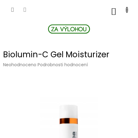
Přejít
na
NÁKUP
obsah
KOŠÍK
Biolumin-C Gel Moisturizer
Průměrné
Neohodnoceno
Podrobnosti hodnocení
hodnocení
produktu
je
0,0
z
5
hvězdiček.