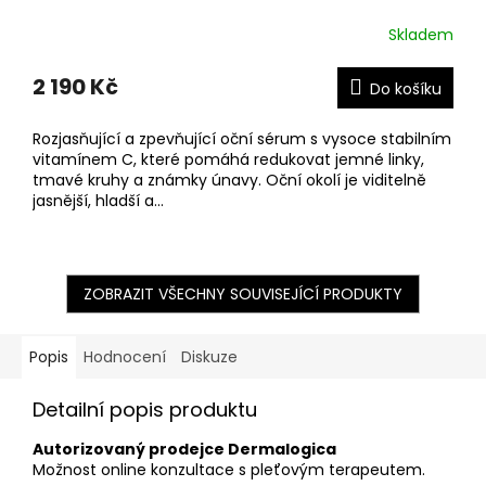
Skladem
2 190 Kč
Do košíku
Rozjasňující a zpevňující oční sérum s vysoce stabilním
vitamínem C, které pomáhá redukovat jemné linky,
tmavé kruhy a známky únavy. Oční okolí je viditelně
jasnější, hladší a...
ZOBRAZIT VŠECHNY SOUVISEJÍCÍ PRODUKTY
Popis
Hodnocení
Diskuze
Detailní popis produktu
Autorizovaný prodejce Dermalogica
Možnost online konzultace s pleťovým terapeutem.