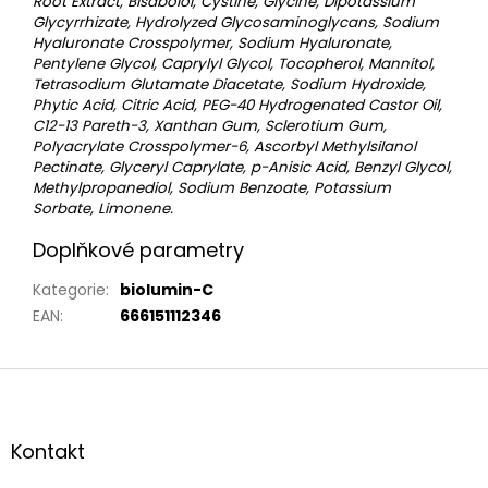
Root Extract, Bisabolol, Cystine, Glycine, Dipotassium
Glycyrrhizate, Hydrolyzed Glycosaminoglycans, Sodium
Hyaluronate Crosspolymer, Sodium Hyaluronate,
Pentylene Glycol, Caprylyl Glycol, Tocopherol, Mannitol,
Tetrasodium Glutamate Diacetate, Sodium Hydroxide,
Phytic Acid, Citric Acid, PEG-40 Hydrogenated Castor Oil,
C12-13 Pareth-3, Xanthan Gum, Sclerotium Gum,
Polyacrylate Crosspolymer-6, Ascorbyl Methylsilanol
Pectinate, Glyceryl Caprylate, p-Anisic Acid, Benzyl Glycol,
Methylpropanediol, Sodium Benzoate, Potassium
Sorbate, Limonene.
Doplňkové parametry
Kategorie
:
biolumin-C
EAN
:
666151112346
Z
á
p
a
Kontakt
t