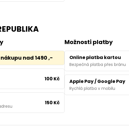
REPUBLIKA
vy
Možnosti platby
nákupu nad 1490 ,-
Online platba kartou
Bezpečná platba přes bránu
100 Kč
Apple Pay / Google Pay
Rychlá platba v mobilu
150 Kč
adresu