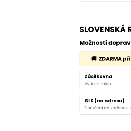
SLOVENSKÁ 
Možnosti dopra
🚚
ZDARMA při 
Zásilkovna
Výdejní místo
GLS (na adresu)
Doručení na zadanou 
Z