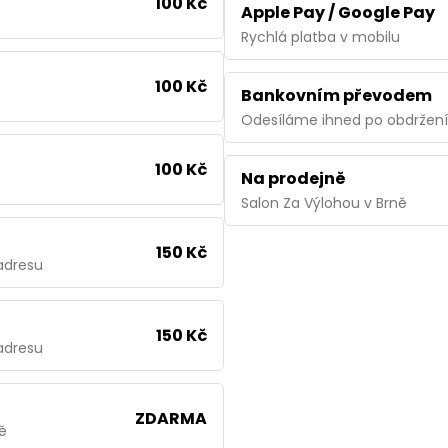
100 Kč
Apple Pay / Google Pay
Rychlá platba v mobilu
100 Kč
Bankovním převodem
Odesíláme ihned po obdržení
100 Kč
Na prodejně
Salon Za Výlohou v Brně
150 Kč
adresu
150 Kč
adresu
ZDARMA
ě