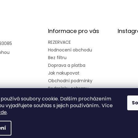
Informace pro vás
Instag
REZERVACE
93085
Hodnocení obchodu
ohou
Bez filtru
Doprava a platba
Jak nakupovat
Obchodní podmínky
Podmínky ochrany
osobních údajů
používá soubory cookie. Dalším procházením
Kariéra
S
 vyjadřujete souhlas s jejich používáním.. Více
zde
.
ní
azena.