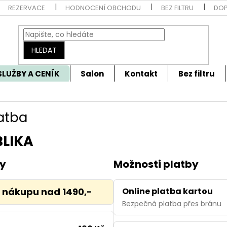
REZERVACE
HODNOCENÍ OBCHODU
BEZ FILTRU
DOP
HLEDAT
SLUŽBY A CENÍK
Salon
Kontakt
Bez filtru
atba
BLIKA
vy
Možnosti platby
 nákupu nad 1490,-
Online platba kartou
Bezpečná platba přes bránu