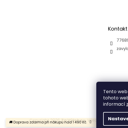
á
p
a
t
Kontakt
í
7768
zavyl
Tento web 
tohoto webu
informací
Nastave
Copyright 2026
Za Výlohou
. Všechna práva vyhr
🚚 Doprava zdarma při nákupu nad 1 490 Kč.