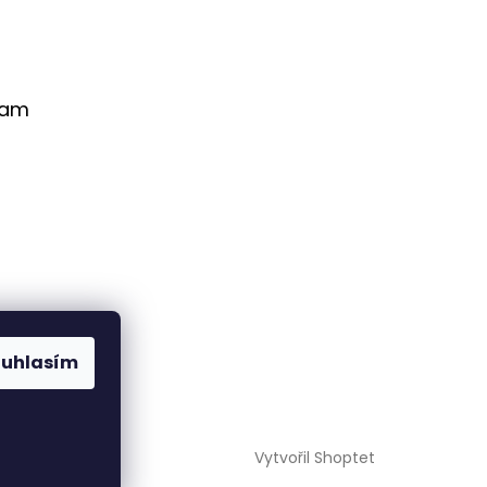
ram
ouhlasím
Sledovat na
Instagramu
Vytvořil Shoptet