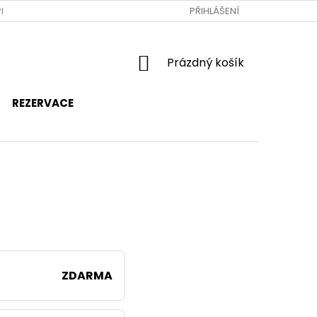
RAVA A PLATBA
JAK NAKUPOVAT
PŘIHLÁŠENÍ
OBCHODNÍ PODMÍNKY
NÁKUPNÍ
Prázdný košík
KOŠÍK
REZERVACE
ZDARMA