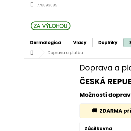
Přejít
776893085
na
obsah
Dermalogica
Vlasy
Doplňky
Domů
Doprava a platba
Doprava a pl
ČESKÁ REPU
Možnosti dopra
🚚
ZDARMA při
Zásilkovna