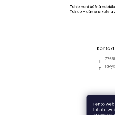
Tohle není běžná nabídka.
Tak co – dáme si kafe a z
Z
á
p
a
t
Kontakt
í
7768
zavyl
Tento web 
tohoto webu