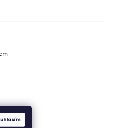
ram
ouhlasím
Sledovat na