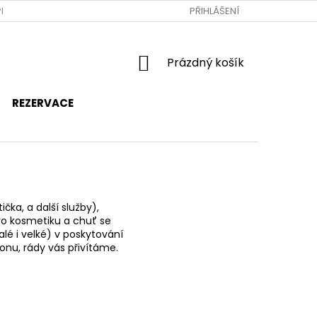
RAVA A PLATBA
JAK NAKUPOVAT
PŘIHLÁŠENÍ
OBCHODNÍ PODMÍNKY
NÁKUPNÍ
Prázdný košík
KOŠÍK
REZERVACE
čka, a další služby)
,
pro kosmetiku a chuť se
lé i velké) v poskytování
onu, rády vás přivítáme.