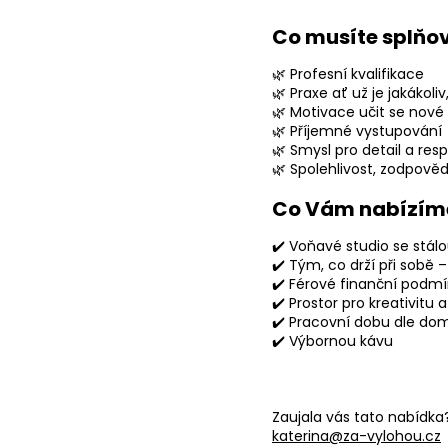
Co musíte splňo
🌿 Profesní kvalifikace
🌿 Praxe ať už je jakákoli
🌿 Motivace učit se nové
🌿 Příjemné vystupování
🌿 Smysl pro detail a resp
🌿 S
polehlivost, zodpověd
Co Vám nabízím
✔️ Voňavé studio se stálo
✔️ Tým, co drží při sobě –
✔️ Férové finanční podm
✔️ Prostor pro kreativitu 
✔️ Pracovní dobu dle do
✔️ Výbornou kávu
Zaujala vás tato nabídka
katerina@za-vylohou.cz