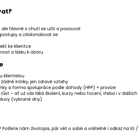
vat?
v, ale hlavně s chutí se učit a posouvat
 postupy a zdokonalovat se
ekt ke klientce
nost a lásku k oboru
e
u klientelou
 žádné intriky, jen zdravé vztahy
ínky a forma spolupráce podle dohody (HPP) + provize
a růst – ať už vás láká školení, kurzy nebo focení, třeba i v další
mluvy (vybrané dny)
? Pošlete nám životopis, p
ár vět o sobě a volitelně i odkaz na IG /