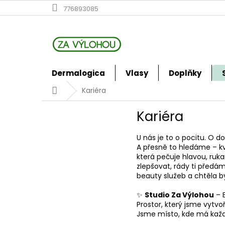
Přejít
776893085
na
obsah
Dermalogica
Vlasy
Doplňky
Domů
Kariéra
Kariéra
U nás je to o pocitu. O d
A přesně to hledáme – k
která pečuje hlavou, ruk
zlepšovat, rády ti předá
beauty služeb a chtěla 
✨
Studio Za Výlohou
– B
Prostor, který jsme vytvo
Jsme místo, kde má každá 