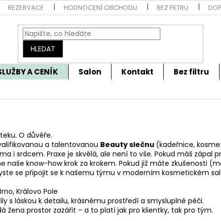
REZERVACE
HODNOCENÍ OBCHODU
BEZ FILTRU
DOP
HLEDAT
SLUŽBY A CENÍK
Salon
Kontakt
Bez filtru
oteku. O důvěře.
valifikovanou a talentovanou
Beauty slečnu
(kadeřnice, kosmeti
ama i srdcem.
Praxe je skvělá, ale není to vše. Pokud máš zápal 
me naše know-how krok za krokem. Pokud již máte zkušenosti (ma
byste se připojit se k našemu týmu v moderním kosmetickém sal
rno, Královo Pole
řily s láskou k detailu, krásnému prostředí a smysluplné péči.
žena prostor zazářit – a to platí jak pro klientky, tak pro tým.