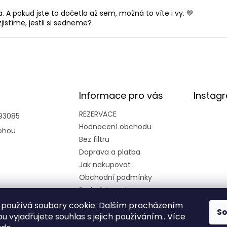
 A pokud jste to dočetla až sem, možná to víte i vy. 💛
jistíme, jestli si sedneme?
Informace pro vás
Instag
REZERVACE
93085
Hodnocení obchodu
ohou
Bez filtru
Doprava a platba
Jak nakupovat
Obchodní podmínky
Podmínky ochrany
osobních údajů
používá soubory cookie. Dalším procházením
S
Kariéra
 vyjadřujete souhlas s jejich používáním.. Více