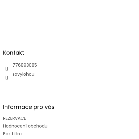
Z
á
p
a
Kontakt
t
í
776893085
zavylohou
Informace pro vás
REZERVACE
Hodnocení obchodu
Bez filtru