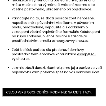
Nečekejte s výměnou na poslední chvíli, do 14 dnů
máte možnost na výměnu či vrácení zdarma a to
včetně
poštovného, uhrazeného při objednávce.
Pamatujte na to, že zboží posíláte zpět nenošené,
nepoškozené s původními visačkami, v původním
obalu, nerozbalené, nepoužité a s dokladem o
zakoupení včetně vyplněného formuláře
Odstoupení
od kupní smlouvy, o jehož zaslání si zažádejte
prostřednictvím emailu
eshop@za-vylohou.cz
.
Zpět balíček pošlete dle předchozí domluvy
prostřednictvím emailové komunikace
eshop@za-
vylohou.cz
.
Jakmile zboží dorazí, zkontrolujeme jej a peníze za vaši
objednávku vám pošleme zpět na váš bankovní účet.
CELOU VERZI OBCHODNÍCH PODMÍNEK NAJDETE TADY.