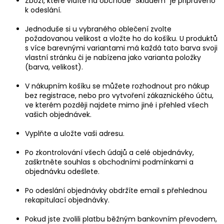
Zboží, které vidíte na obchodě “Skladem” je připraveno
k odeslání.
Jednoduše si u vybraného oblečení zvolte
požadovanou velikost a vložte ho do košíku. U produktů
s více barevnými variantami má každá tato barva svoji
vlastní stránku či je nabízena jako varianta položky
(barva, velikost).
V nákupním košíku se můžete rozhodnout pro nákup
bez registrace, nebo pro vytvoření zákaznického účtu,
ve kterém později najdete mimo jiné i přehled všech
vašich objednávek.
Vyplňte a uložte vaši adresu.
Po zkontrolování všech údajů a celé objednávky,
zaškrtněte souhlas s obchodními podmínkami a
objednávku odešlete.
Po odeslání objednávky obdržíte email s přehlednou
rekapitulací objednávky.
Pokud jste zvolili platbu běžným bankovním převodem,