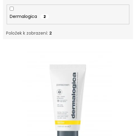
Dermalogica
2
Položek k zobrazení:
2
V
ý
p
i
s
p
r
o
d
u
k
t
ů