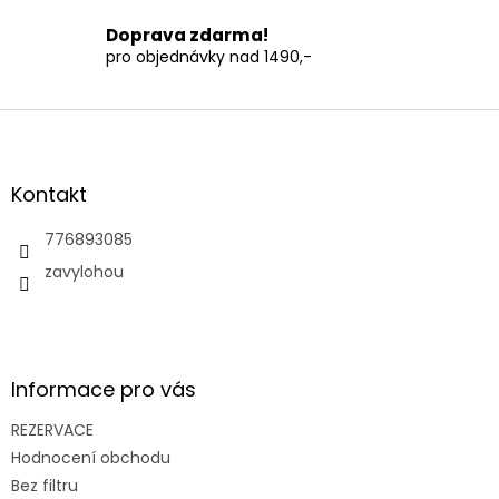
i
s
Doprava zdarma!
u
pro objednávky nad 1490,-
Z
á
p
a
Kontakt
t
í
776893085
zavylohou
Informace pro vás
REZERVACE
Hodnocení obchodu
Bez filtru