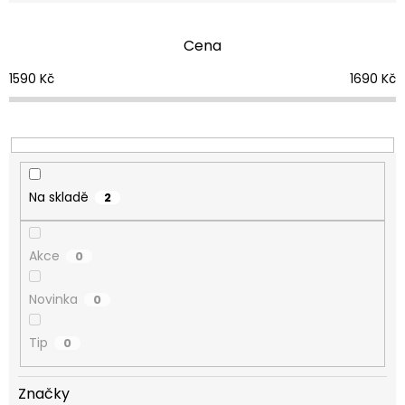
í
p
Cena
r
o
1590
Kč
1690
Kč
d
u
k
t
ů
Na skladě
2
Akce
0
Novinka
0
Tip
0
Značky