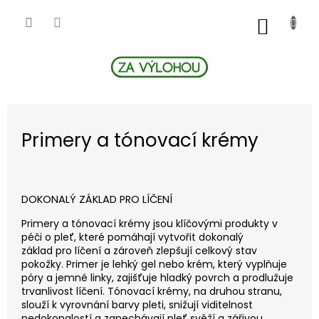
Přejít
na
NÁKUP
obsah
KOŠÍK
Primery a tónovací krémy
DOKONALÝ ZÁKLAD PRO LÍČENÍ
Primery a tónovací krémy jsou klíčovými produkty v
péči o pleť, které pomáhají vytvořit dokonalý
základ pro líčení a zároveň zlepšují celkový stav
pokožky. Primer je lehký gel nebo krém, který vyplňuje
póry a jemné linky, zajišťuje hladký povrch a prodlužuje
trvanlivost líčení. Tónovací krémy, na druhou stranu,
slouží k vyrovnání barvy pleti, snižují viditelnost
nedokonalostí a zanechávají pleť svěží a zářivou.