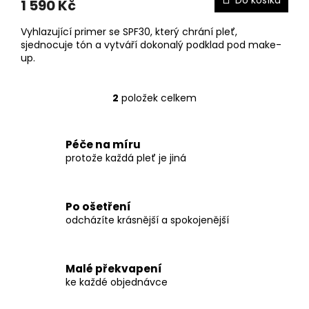
Do košíku
1 590 Kč
Vyhlazující primer se SPF30, který chrání pleť,
sjednocuje tón a vytváří dokonalý podklad pod make-
up.
2
položek celkem
O
v
l
á
Péče na míru
d
protože každá pleť je jiná
a
c
í
Po ošetření
p
odcházíte krásnější a spokojenější
r
v
k
y
Malé překvapení
v
ke každé objednávce
ý
p