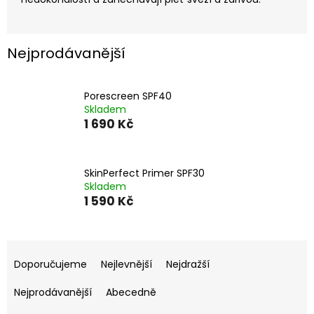
Nejprodávanější
Porescreen SPF40
Skladem
1 690 Kč
SkinPerfect Primer SPF30
Skladem
1 590 Kč
Ř
a
Doporučujeme
Nejlevnější
Nejdražší
z
e
Nejprodávanější
Abecedně
n