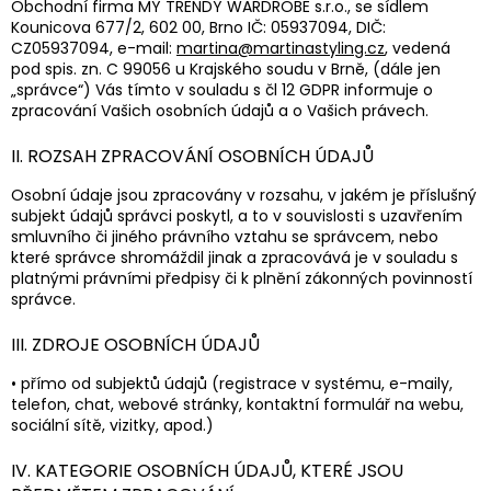
Obchodní firma MY TRENDY WARDROBE s.r.o., se sídlem
Kounicova 677/2, 602 00, Brno IČ: 05937094, DIČ:
CZ05937094, e-mail:
martina@martinastyling.cz
, vedená
pod spis. zn. C 99056 u Krajského soudu v Brně, (dále jen
„správce“) Vás tímto v souladu s čl 12 GDPR informuje o
zpracování Vašich osobních údajů a o Vašich právech.
II. ROZSAH ZPRACOVÁNÍ OSOBNÍCH ÚDAJŮ
Osobní údaje jsou zpracovány v rozsahu, v jakém je příslušný
subjekt údajů správci poskytl, a to v souvislosti s uzavřením
smluvního či jiného právního vztahu se správcem, nebo
které správce shromáždil jinak a zpracovává je v souladu s
platnými právními předpisy či k plnění zákonných povinností
správce.
III. ZDROJE OSOBNÍCH ÚDAJŮ
• přímo od subjektů údajů (registrace v systému, e-maily,
telefon, chat, webové stránky, kontaktní formulář na webu,
sociální sítě, vizitky, apod.)
IV. KATEGORIE OSOBNÍCH ÚDAJŮ, KTERÉ JSOU