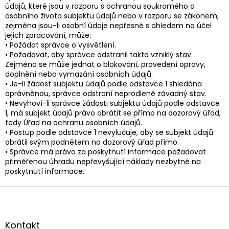
údajů, které jsou v rozporu s ochranou soukromého a
osobního života subjektu údajů nebo v rozporu se zákonem,
zejména jsou-li osobní údaje nepřesné s ohledem na účel
jejich zpracování, může:
• Požádat správce o vysvětlení.
• Požadovat, aby správce odstranil takto vzniklý stav.
Zejména se může jednat o blokování, provedení opravy,
doplnění nebo vymazání osobních údajů.
• Je-li žádost subjektu údajů podle odstavce 1 shledána
oprávněnou, správce odstraní neprodleně závadný stav.
• Nevyhoví-li správce žádosti subjektu údajů podle odstavce
1, má subjekt údajů právo obrátit se přímo na dozorový úřad,
tedy Úřad na ochranu osobních údajů.
• Postup podle odstavce 1 nevylučuje, aby se subjekt údajů
obrátil svým podnětem na dozorový úřad přímo.
• Správce má právo za poskytnutí informace požadovat
přiměřenou úhradu nepřevyšující náklady nezbytné na
poskytnutí informace.
Z
á
p
a
Kontakt