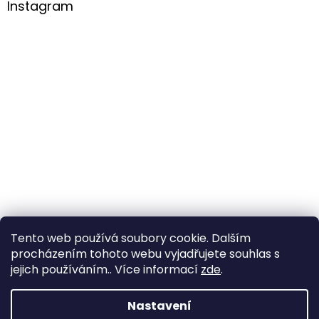
Instagram
Tento web používá soubory cookie. Dalším
procházením tohoto webu vyjadřujete souhlas s
Sledovat na Instagramu
jejich používáním.. Více informací
zde
.
Nastavení
Vytvořil Shoptet