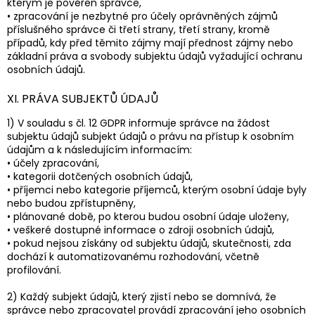
kterým je pověřen správce,
• zpracování je nezbytné pro účely oprávněných zájmů
příslušného správce či třetí strany, třetí strany, kromě
případů, kdy před těmito zájmy mají přednost zájmy nebo
základní práva a svobody subjektu údajů vyžadující ochranu
osobních údajů.
XI. PRÁVA SUBJEKTŮ ÚDAJŮ
1) V souladu s čl. 12 GDPR informuje správce na žádost
subjektu údajů subjekt údajů o právu na přístup k osobním
údajům a k následujícím informacím:
• účely zpracování,
• kategorii dotčených osobních údajů,
• příjemci nebo kategorie příjemců, kterým osobní údaje byly
nebo budou zpřístupněny,
• plánované době, po kterou budou osobní údaje uloženy,
• veškeré dostupné informace o zdroji osobních údajů,
• pokud nejsou získány od subjektu údajů, skutečnosti, zda
dochází k automatizovanému rozhodování, včetně
profilování.
2) Každý subjekt údajů, který zjistí nebo se domnívá, že
správce nebo zpracovatel provádí zpracování jeho osobních