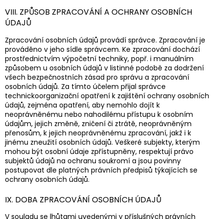
VIII. ZPŮSOB ZPRACOVÁNÍ A OCHRANY OSOBNÍCH
ÚDAJŮ
Zpracování osobních údajů provádí správce. Zpracování je
prováděno v jeho sídle správcem. Ke zpracování dochází
prostřednictvím výpočetní techniky, popř. i manuálním
způsobem u osobních údajů v listinné podobě za dodržení
všech bezpečnostních zásad pro správu a zpracování
osobních údajů. Za tímto účelem přijal správce
technickoorganizační opatření k zajištění ochrany osobních
údajů, zejména opatření, aby nemohlo dojít k
neoprávněnému nebo nahodilému přístupu k osobním
údajům, jejich změně, zničení či ztrátě, neoprávněným
přenosům, k jejich neoprávněnému zpracování, jakž i k
jinému zneužití osobních údajů. Veškeré subjekty, kterým
mohou být osobní údaje zpřístupněny, respektují právo
subjektů údajů na ochranu soukromí a jsou povinny
postupovat dle platných právních předpisů týkajících se
ochrany osobních údajů.
IX. DOBA ZPRACOVÁNÍ OSOBNÍCH ÚDAJŮ
V souladu se lhůtami uvedenými v příslušných právních