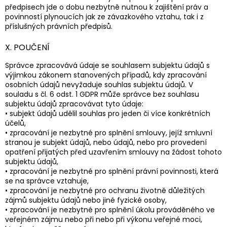
předpisech jde o dobu nezbytně nutnou k zajištění práv a
povinností plynoucích jak ze závazkového vztahu, tak i z
příslušných právních předpisů.
X. POUČENÍ
Správce zpracovává údaje se souhlasem subjektu údajů s
výjimkou zákonem stanovených případů, kdy zpracování
osobních údajů nevyžaduje souhlas subjektu údajů. V
souladu s čl. 6 odst. 1 GDPR může správce bez souhlasu
subjektu údajů zpracovávat tyto údaje:
• subjekt údajů udělil souhlas pro jeden či více konkrétních
účelů,
• zpracování je nezbytné pro splnění smlouvy, jejíž smluvní
stranou je subjekt údajů, nebo údajů, nebo pro provedení
opatření přijatých před uzavřením smlouvy na žádost tohoto
subjektu údajů,
• zpracování je nezbytné pro splnění právní povinnosti, která
se na správce vztahuje,
• zpracování je nezbytné pro ochranu životně důležitých
zájmů subjektu údajů nebo jiné fyzické osoby,
• zpracování je nezbytné pro splnění úkolu prováděného ve
veřejném zájmu nebo při nebo při výkonu veřejné moci,