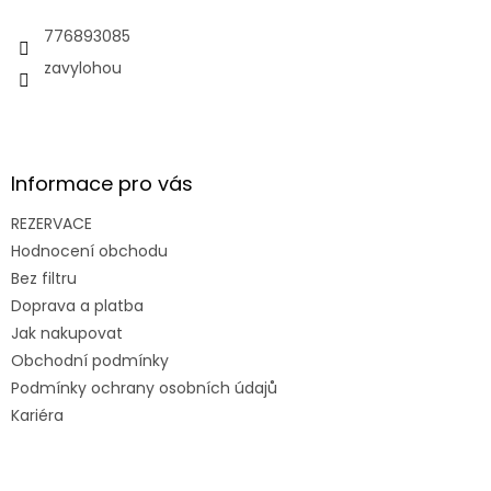
t
í
776893085
zavylohou
Informace pro vás
REZERVACE
Hodnocení obchodu
Bez filtru
Doprava a platba
Jak nakupovat
Obchodní podmínky
Podmínky ochrany osobních údajů
Kariéra