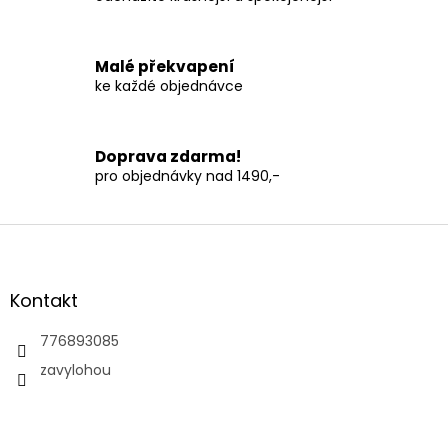
y
v
ý
p
Malé překvapení
i
ke každé objednávce
s
u
Doprava zdarma!
pro objednávky nad 1490,-
Z
á
p
a
Kontakt
t
í
776893085
zavylohou