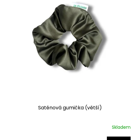
s
p
r
o
d
u
k
t
ů
Saténová gumička (větší)
Skladem