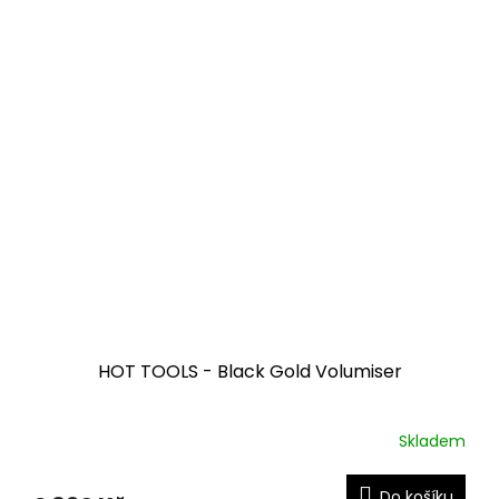
HOT TOOLS - Black Gold Volumiser
Skladem
Průměrné
hodnocení
produktu
Do košíku