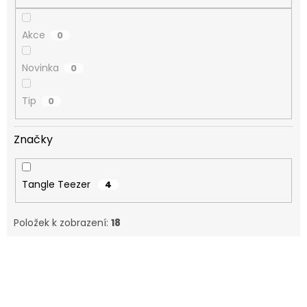
Akce
0
Novinka
0
Tip
0
Značky
Tangle Teezer
4
Položek k zobrazení:
18
V
ý
p
i