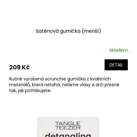
Saténová gumička (menší)
Skladem
DETAIL
209 Kč
Ručně vyrobená scrunchie gumička z kvalitních
materiálů, která netahá, neláme vlasy a drží přesně
tak, jak potřebujete.