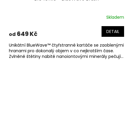
Skladem
DETAIL
649 Kč
od
Unikátní BlueWave™ čtyřstranné kartáče se zaoblenými
hranami pro dokonalý objem v co nejkratším čase.
Zvlněné štětiny nabité nanoiontovými minerály pečují...