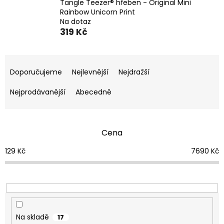
Tangle Teezer® hřeben - Original Mini
Rainbow Unicorn Print
Na dotaz
319 Kč
Ř
a
Doporučujeme
Nejlevnější
Nejdražší
z
e
Nejprodávanější
Abecedně
n
í
p
Cena
r
o
129
Kč
7690
Kč
d
u
k
t
ů
Na skladě
17