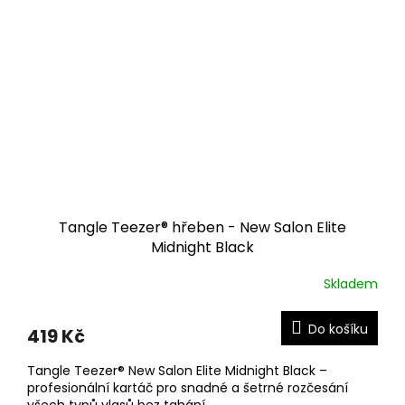
Tangle Teezer® hřeben - New Salon Elite
Midnight Black
Skladem
Do košíku
419 Kč
Tangle Teezer® New Salon Elite Midnight Black –
profesionální kartáč pro snadné a šetrné rozčesání
všech typů vlasů bez tahání.