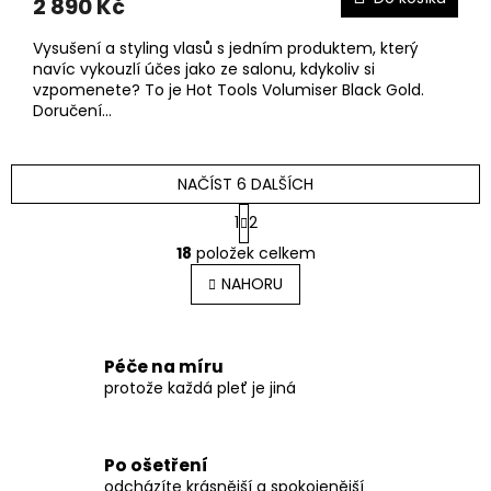
2 890 Kč
je
5,0
Vysušení a styling vlasů s jedním produktem, který
z
navíc vykouzlí účes jako ze salonu, kdykoliv si
5
vzpomenete? To je Hot Tools Volumiser Black Gold.
hvězdiček.
Doručení...
NAČÍST 6 DALŠÍCH
S
1
2
t
O
r
18
položek celkem
v
á
l
NAHORU
n
á
k
o
d
v
a
á
c
Péče na míru
n
í
protože každá pleť je jiná
í
p
r
v
Po ošetření
k
odcházíte krásnější a spokojenější