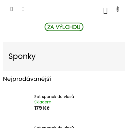
Přejít
na
NÁKUP
obsah
KOŠÍK
Sponky
Nejprodávanější
Set sponek do vlasů
Skladem
179 Kč
Set sponek do vlasů