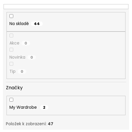
k
t
ů
Na skladě
44
Akce
0
Novinka
0
Tip
0
Značky
My Wardrobe
2
Položek k zobrazení:
47