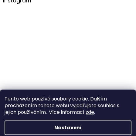
Instagram
Tento web používá soubory cookie. Dalším
procházením tohoto webu vyjadřujete souhlas s
Sledovat na Instagramu
jejich používáním.. Více informací
zde
.
Nastavení
Vytvořil Shoptet