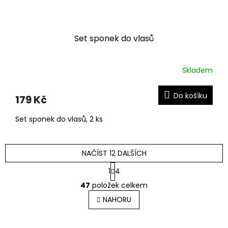
Set sponek do vlasů
Skladem
Do košíku
179 Kč
Set sponek do vlasů, 2 ks
NAČÍST 12 DALŠÍCH
S
1
4
t
O
r
47
položek celkem
v
á
l
NAHORU
n
á
k
o
d
v