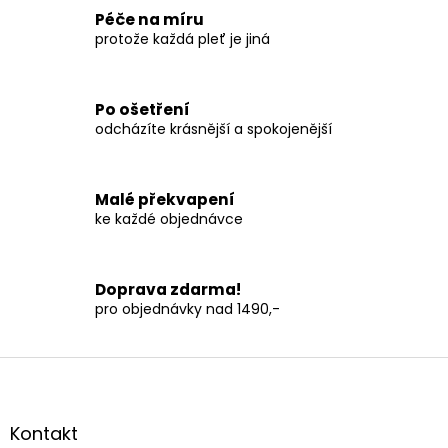
a
á
c
Péče na míru
n
í
protože každá pleť je jiná
í
p
r
v
Po ošetření
k
odcházíte krásnější a spokojenější
y
v
ý
p
Malé překvapení
i
ke každé objednávce
s
u
Doprava zdarma!
pro objednávky nad 1490,-
Z
á
p
a
Kontakt