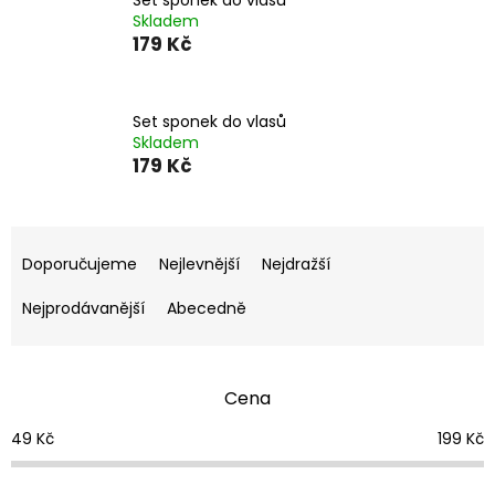
Skladem
179 Kč
Set sponek do vlasů
Skladem
179 Kč
Ř
a
Doporučujeme
Nejlevnější
Nejdražší
z
e
Nejprodávanější
Abecedně
n
í
p
Cena
r
o
49
Kč
199
Kč
d
u