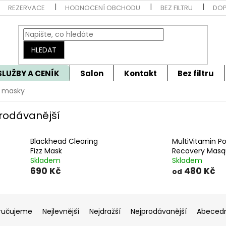
REZERVACE
HODNOCENÍ OBCHODU
BEZ FILTRU
DOP
HLEDAT
SLUŽBY A CENÍK
Salon
Kontakt
Bez filtru
é masky
rodávanější
Blackhead Clearing
MultiVitamin P
Fizz Mask
Recovery Mas
Skladem
Skladem
690 Kč
480 Kč
od
ručujeme
Nejlevnější
Nejdražší
Nejprodávanější
Abeced