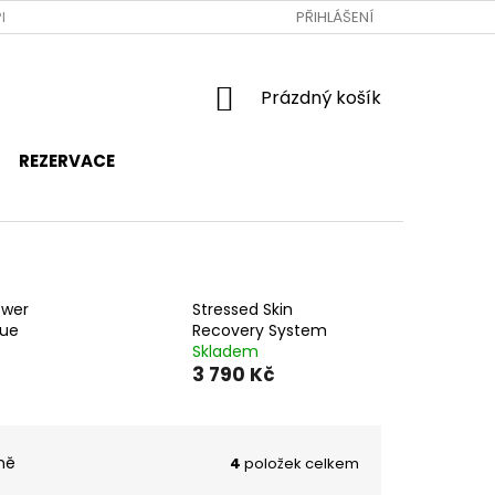
RAVA A PLATBA
JAK NAKUPOVAT
PŘIHLÁŠENÍ
OBCHODNÍ PODMÍNKY
NÁKUPNÍ
Prázdný košík
KOŠÍK
REZERVACE
ower
Stressed Skin
que
Recovery System
Skladem
3 790 Kč
ně
4
položek celkem