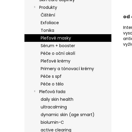
Produkty
Čištění
od
Exfoliace
Inte
Tonika
vys
Pleťové masky
anti
vyži
Sérum + booster
una
Péče o oční okolí
stár
Pleťové krémy
Primery a tónovací krémy
Péče s spf
Péče o tělo
Pleťová řada
daily skin health
ultracalming
dynamic skin (age smart)
biolumin-C
active clearing