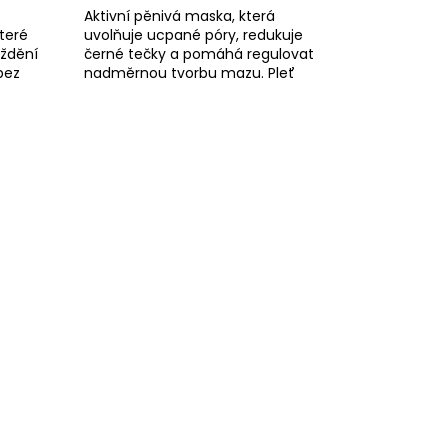
Aktivní pěnivá maska, která
teré
uvolňuje ucpané póry, redukuje
áždění
černé tečky a pomáhá regulovat
bez
nadměrnou tvorbu mazu. Pleť
zanechává čistou, svěží a
viditelně hladší.