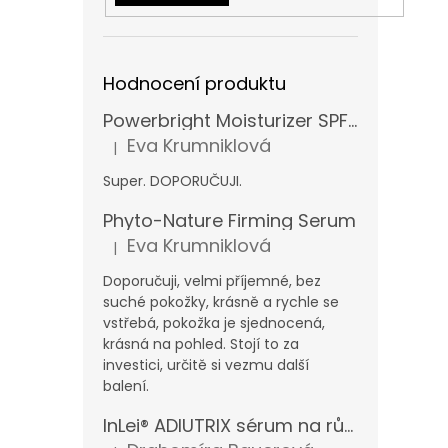
Hodnocení produktu
Powerbright Moisturizer SPF 50
Eva Krumniklová
|
Hodnocení produktu je 5 z 5 hvězdiček.
Super. DOPORUČUJI.
Phyto-Nature Firming Serum
Eva Krumniklová
|
Hodnocení produktu je 5 z 5 hvězdiček.
Doporučuji, velmi příjemné, bez
suché pokožky, krásně a rychle se
vstřebá, pokožka je sjednocená,
krásná na pohled. Stojí to za
investici, určitě si vezmu další
balení.
InLei® ADIUTRIX sérum na růst řas a obočí