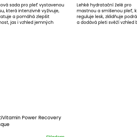
ová sada pro pleť vystavenou
Lehké hydratační želé pro
su, která intenzivně vyživuje,
mastnou a smíšenou pleť, k
atuje a pomáhá zlepšit
reguluje lesk, zklidňuje podr
ost, jas i vzhled jemných
a dodává pleti svěží vzhled 
ek.
zatížení.
tiVitamin Power Recovery
sque
Skladem