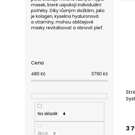
e
masek, které uspokojí individuální
V
n
potřeby. Díky různým složkám, jako
ý
í
je kolagen, kyselina hyaluronová
a vitamíny, mohou obličejové
p
p
masky revitalizovat a obnovit pleť.
i
r
s
o
p
d
P
r
u
o
o
k
s
d
t
Cena
t
u
ů
r
480
Kč
3790
Kč
k
a
t
n
ů
n
Str
í
Sys
p
a
Na skladě
4
n
e
3 
l
Akce
0