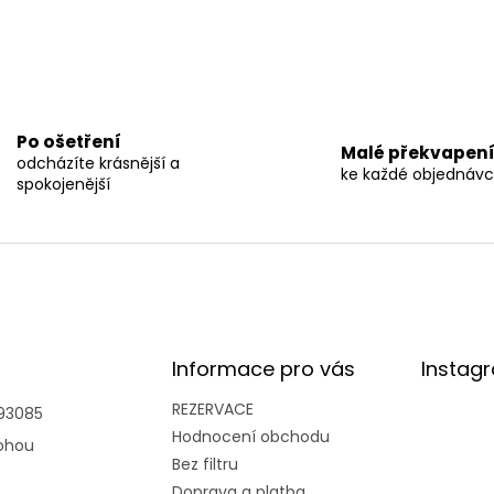
Po ošetření
Malé překvapen
odcházíte krásnější a
ke každé objednáv
spokojenější
Informace pro vás
Instag
REZERVACE
93085
Hodnocení obchodu
ohou
Bez filtru
Doprava a platba