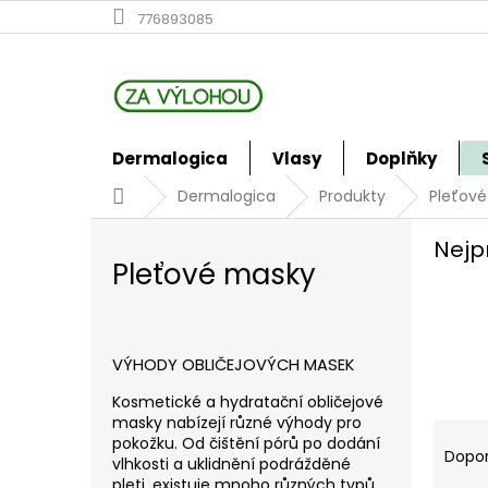
Přejít
776893085
na
obsah
Dermalogica
Vlasy
Doplňky
Domů
Dermalogica
Produkty
Pleťov
Nejp
Pleťové masky
VÝHODY OBLIČEJOVÝCH MASEK
Kosmetické a hydratační obličejové
masky nabízejí různé výhody pro
Ř
pokožku. Od čištění pórů po dodání
a
Dopo
vlhkosti a uklidnění podrážděné
z
pleti, existuje mnoho různých typů