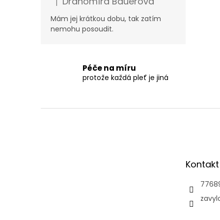
Drahomíra Bauerová
|
Hodnocení produktu je 5 z 5 hvězdiček.
Mám jej krátkou dobu, tak zatím
nemohu posoudit.
Péče na míru
protože každá pleť je jiná
Z
á
p
a
t
Kontakt
í
7768
zavyl