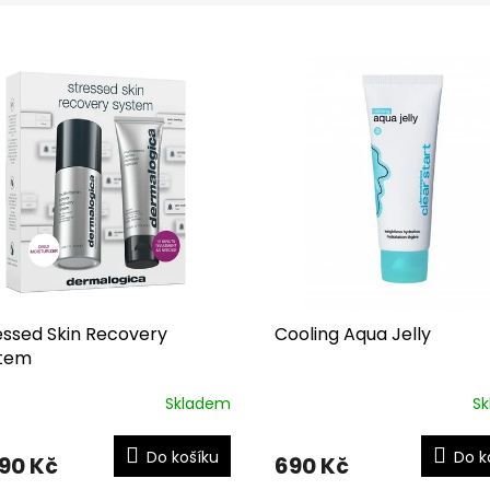
essed Skin Recovery
Cooling Aqua Jelly
tem
Skladem
S
Do košíku
Do k
790 Kč
690 Kč