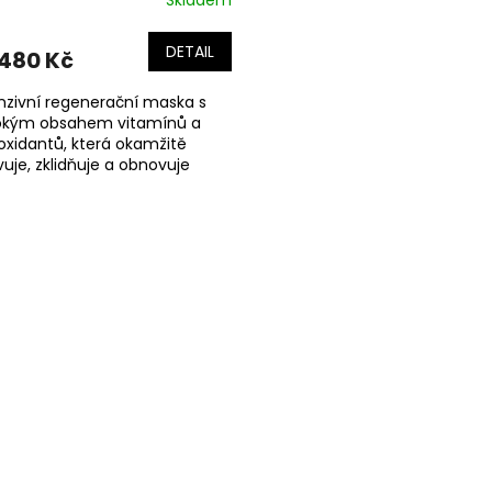
DETAIL
480 Kč
nzivní regenerační maska s
okým obsahem vitamínů a
oxidantů, která okamžitě
vuje, zklidňuje a obnovuje
venou, suchou či předčasně
noucí pleť.
O
v
l
á
d
a
c
í
p
r
v
k
y