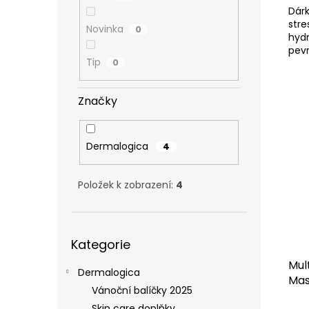
Dárk
stre
Novinka
0
hydr
pevn
Tip
0
vrás
Značky
Dermalogica
4
Položek k zobrazení:
4
Přeskočit
Kategorie
kategorie
Mul
Dermalogica
Ma
Vánoční balíčky 2025
Skin care doplňky