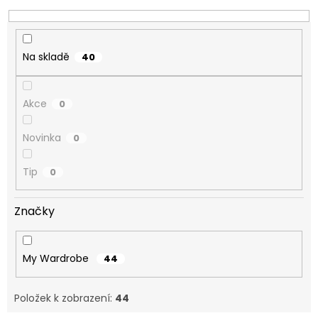
k
t
ů
Na skladě
40
Akce
0
Novinka
0
Tip
0
Značky
My Wardrobe
44
Položek k zobrazení:
44