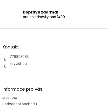
u
Doprava zdarma!
pro objednávky nad 1490,-
Z
á
p
a
Kontakt
t
í
776893085
zavylohou
Informace pro vás
REZERVACE
Hodnocení obchodu