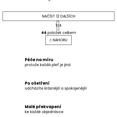
NAČÍST 12 DALŠÍCH
S
1
4
t
O
r
44
položek celkem
v
á
l
NAHORU
n
á
k
o
d
v
a
á
c
Péče na míru
n
í
protože každá pleť je jiná
í
p
r
v
Po ošetření
k
odcházíte krásnější a spokojenější
y
v
ý
p
Malé překvapení
i
ke každé objednávce
s