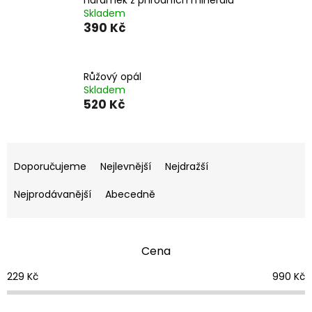
Skladem
390 Kč
Růžový opál
Skladem
520 Kč
Ř
a
Doporučujeme
Nejlevnější
Nejdražší
z
e
Nejprodávanější
Abecedně
n
í
p
Cena
r
o
229
Kč
990
Kč
d
u