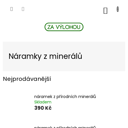
Přejít
na
NÁKUP
obsah
KOŠÍK
Náramky z minerálů
Nejprodávanější
náramek z přírodních minerálů
Skladem
390 Kč
náramek z přírodních minerálů