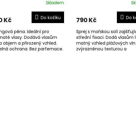
Skladem
S
Do košíku
Do k
0 Kč
790 Kč
ingová pěna. Ideální pro
Sprej s mořskou solí zajišťují
rnaté vlasy. Dodává vlasům
střední fixaci. Dodá vlasům 
a objem a přirozený vzhled.
matný vzhled plážových vln
elná ochrana. Bez parfemace.
zvýrazněnou texturou a
objemem.