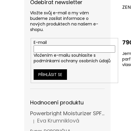
Odebírat newsletter
ZEN
Vložte svůj e-mail a my vám
budeme zasílat informace o
nových produktech na našem e-
shopu.
79
E-mail
Jemn
Vložením e-mailu souhlasíte s
parf
podmínkami ochrany osobních údajů
vlas
PŘIHLÁSIT SE
Hodnocení produktu
Powerbright Moisturizer SPF 50
Eva Krumniklová
|
Hodnocení produktu je 5 z 5 hvězdiček.