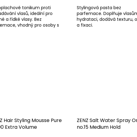
oplachové tonikum proti
Stylingová pasta bez
dávání vlasů, ideální pro
parfemace. Doplňuje vlasů
é a řídké vlasy. Bez
hydrataci, dodává texturu,
femace, vhodný pro osoby s
a fixaci.
gií na vůně i pro těhotné ženy.
Z Hair Styling Mousse Pure
ZENZ Salt Water Spray 
90 Extra Volume
no.15 Medium Hold