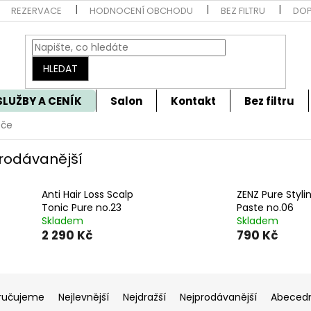
REZERVACE
HODNOCENÍ OBCHODU
BEZ FILTRU
DOP
HLEDAT
SLUŽBY A CENÍK
Salon
Kontakt
Bez filtru
éče
rodávanější
Anti Hair Loss Scalp
ZENZ Pure Styli
Tonic Pure no.23
Paste no.06
Skladem
Skladem
2 290 Kč
790 Kč
ručujeme
Nejlevnější
Nejdražší
Nejprodávanější
Abeced