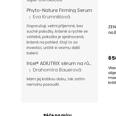
Super. DOPORUČUJI.
Phyto-Nature Firming Serum
Eva Krumniklová
|
Hodnocení produktu je 5 z 5 hvězdiček.
Doporučuji, velmi příjemné, bez
ZEN
suché pokožky, krásně a rychle se
no.
vstřebá, pokožka je sjednocená,
krásná na pohled. Stojí to za
investici, určitě si vezmu další
balení.
65
InLei® ADIUTRIX sérum na růst řas a obočí
Vlas
Drahomíra Bauerová
|
Hodnocení produktu je 5 z 5 hvězdiček.
obje
maxi
Mám jej krátkou dobu, tak zatím
krá
nemohu posoudit.
Péče na míru