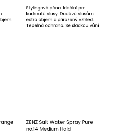
Stylingová pěna. Ideální pro
m
kudrnaté vlasy. Dodává vlasům
 objem
extra objem a přirozený vzhled.
Tepelná ochrana. Se sladkou vůní
pomeranče a jablka.
Orange
ZENZ Salt Water Spray Pure
no.14 Medium Hold