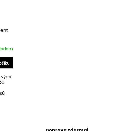
ment
kladem
ošíku
stvými
nou
sů.
y
í
Doprava zdarma!