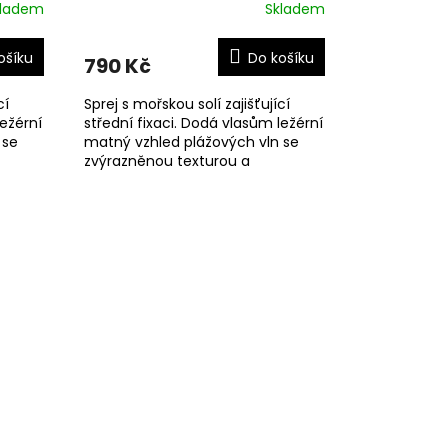
kladem
Skladem
ošíku
Do košíku
790 Kč
cí
Sprej s mořskou solí zajišťující
ležérní
střední fixaci. Dodá vlasům ležérní
 se
matný vzhled plážových vln se
zvýrazněnou texturou a
objemem. Bez parfemace.