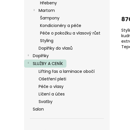
Hřebeny
Martom
Šampony
87
Kondicionéry a péče
Styl
Péče o pokožku a vlasový růst
kud
Styling
extr
Tep
Doplňky do vlasů
Doplňky
SLUŽBY A CENÍK
Lifting řas a laminace obočí
Ošetření pleti
Péče o vlasy
Líčení a účes
Svatby
Salon