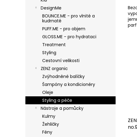
Bez
DesignMe
vypa
BOUNCE.ME - pro vlnité a
jemn
kudrnaté
par
PUFF.ME - pro objem
aler
GLOSS.ME - pro hydrataci
Treatment
Styling
Cestovní velikosti
ZENZ organic
Zvýhodněné balíčky
Šampóny a kondicionéry
Oleje
Styling a péče
Nástroje a pomůcky
Kulmy
ZEN
Žehličky
no.
Fény