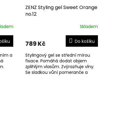
ZENZ Styling gel Sweet Orange
no.12
kladem
Skladem
ošíku
Do košíku
789 Kč
ením a
Stylingový gel se střední mírou
há
fixace. Pomáhá dodat objem
m.
zplihlým vlasům. Zvýrazňuje vlny.
Se sladkou vůní pomeranče a
jablka.