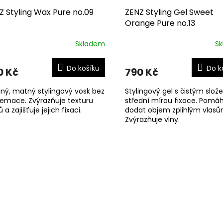
Z Styling Wax Pure no.09
ZENZ Styling Gel Sweet
Orange Pure no.13
Skladem
S
Do košíku
Do k
0 Kč
790 Kč
ý, matný stylingový vosk bez
Stylingový gel s čistým slož
emace. Zvýrazňuje texturu
střední mírou fixace. Pomá
ů a zajišťuje jejich fixaci.
dodat objem zplihlým vlasů
Zvýrazňuje vlny.