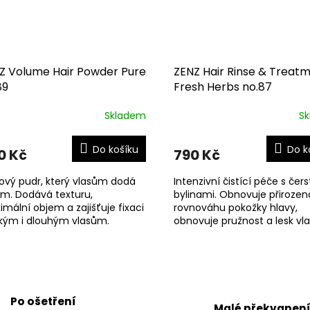
Z Volume Hair Powder Pure
ZENZ Hair Rinse & Treat
89
Fresh Herbs no.87
Skladem
S
Do košíku
Do k
0 Kč
790 Kč
ový pudr, který vlasům dodá
Intenzivní čistící péče s čer
m. Dodává texturu,
bylinami. Obnovuje přiroze
mální objem a zajišťuje fixaci
rovnováhu pokožky hlavy,
tkým i dlouhým vlasům.
obnovuje pružnost a lesk vla
Odstraňuje z vlasů a pokožk
hlavy nánosy a usazeniny...
O
v
l
á
Po ošetření
Malé překvapen