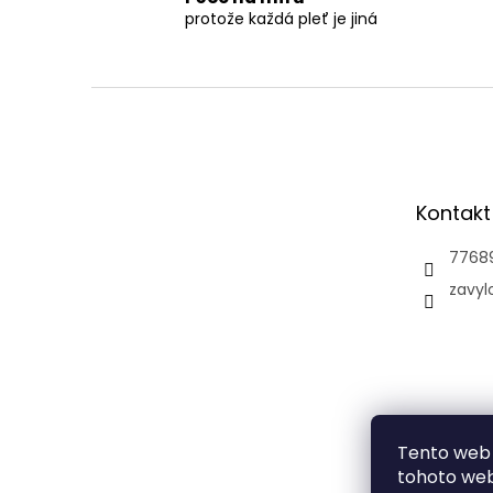
protože každá pleť je jiná
Z
á
p
a
t
Kontakt
í
7768
zavyl
Tento web 
tohoto webu