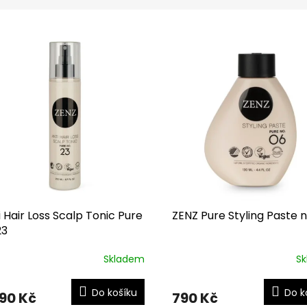
i Hair Loss Scalp Tonic Pure
ZENZ Pure Styling Paste 
23
Skladem
S
Do košíku
Do k
290 Kč
790 Kč