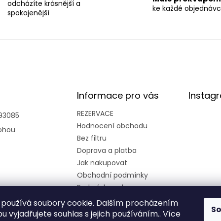
d
odcházíte krásnější a
ke každé objednáv
a
spokojenější
c
í
p
r
v
k
y
v
Informace pro vás
Instag
ý
p
i
REZERVACE
93085
s
Hodnocení obchodu
ohou
u
Bez filtru
Doprava a platba
Jak nakupovat
Obchodní podmínky
Podmínky ochrany
osobních údajů
používá soubory cookie. Dalším procházením
S
Kariéra
 vyjadřujete souhlas s jejich používáním.. Více