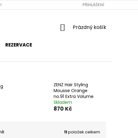
RAVA A PLATBA
JAK NAKUPOVAT
PŘIHLÁŠENÍ
OBCHODNÍ PODMÍNKY
NÁKUPNÍ
Prázdný košík
KOŠÍK
REZERVACE
ZENZ Hair Styling
ng
Mousse Orange
no.91 Extra Volume
Skladem
870 Kč
ně
11
položek celkem