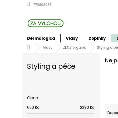
Přejít
776893085
na
obsah
Dermalogica
Vlasy
Doplňky
Domů
Vlasy
ZENZ organic
Styling a p
Nejp
Styling a péče
P
o
s
Cena
t
r
Ř
650
Kč
2290
Kč
a
a
Dopo
n