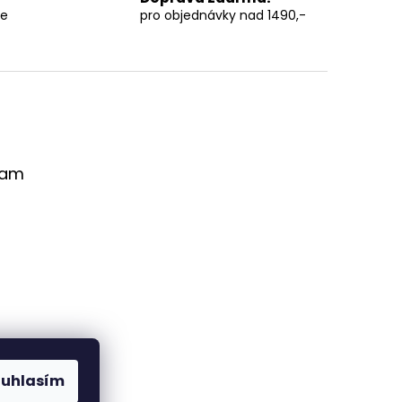
ce
pro objednávky nad 1490,-
ram
ouhlasím
Sledovat na