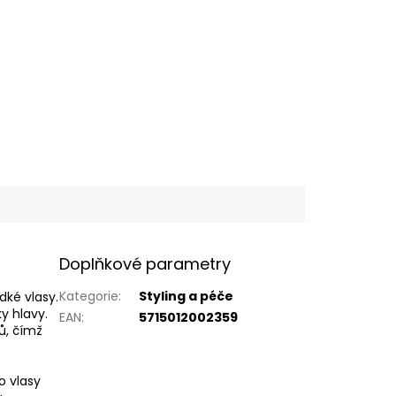
Doplňkové parametry
Kategorie
:
Styling a péče
dké vlasy.
y hlavy.
EAN
:
5715012002359
ů, čímž
o vlasy