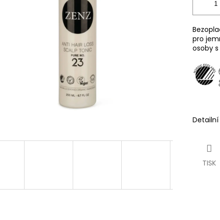
Bezopla
pro jemn
osoby s 
Detailn
TISK