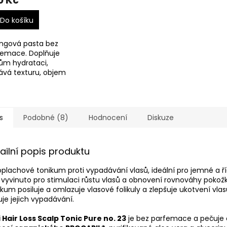
0 Kč
Do košíku
ingová pasta bez
femace. Doplňuje
ům hydrataci,
ává texturu, objem
aci.
s
Podobné (8)
Hodnocení
Diskuze
ailní popis produktu
plachové tonikum proti vypadávání vlasů, ideální pro jemné a ří
 vyvinuto pro stimulaci růstu vlasů a obnovení rovnováhy pokožk
kum posiluje a omlazuje vlasové folikuly a zlepšuje ukotvení vlas
uje jejich vypadávání.
 Hair Loss Scalp Tonic Pure no. 23
je bez parfemace a pečuje 