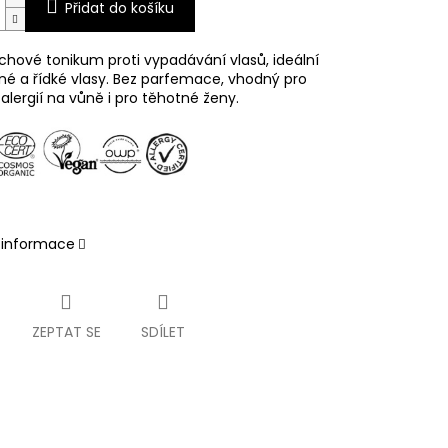
Přidat do košíku
chové tonikum proti vypadávání vlasů, ideální
é a řídké vlasy.
Bez parfemace, vhodný pro
alergií na vůně i pro těhotné ženy.
í informace
ZEPTAT SE
SDÍLET