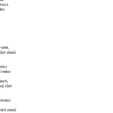
mocí,
ako
l-GHK,
ůst vlasů
ořící
í nebo
lech,
vý růst
chrání
ání vlasů