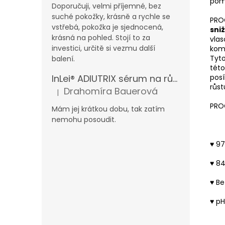
pom
Doporučuji, velmi příjemné, bez
suché pokožky, krásně a rychle se
PROC
vstřebá, pokožka je sjednocená,
sni
krásná na pohled. Stojí to za
vlas
investici, určitě si vezmu další
kom
Tyto
balení.
této
posí
InLei® ADIUTRIX sérum na růst řas a obočí
růst
Drahomíra Bauerová
|
Hodnocení produktu je 5 z 5 hvězdiček.
PRO
Mám jej krátkou dobu, tak zatím
nemohu posoudit.
♥
97
♥
84
♥
Be
♥
pH