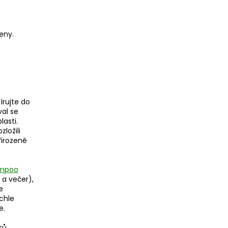
eny.
írujte do
val se
asti.
ložili
řirozeně
ampoo
 a večer),
e
chle
e.
sů.