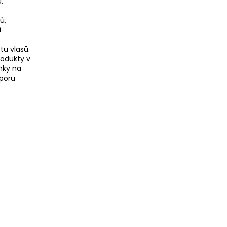
.
ů,
í
tu vlasů.
rodukty v
nky na
dporu