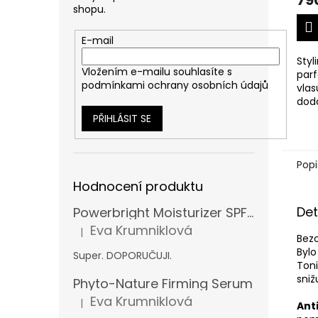
79
shopu.
E-mail
Styl
Vložením e-mailu souhlasíte s
par
podmínkami ochrany osobních údajů
vlas
dod
a fix
PŘIHLÁSIT SE
Popi
Hodnocení produktu
Det
Powerbright Moisturizer SPF 50
Eva Krumniklová
|
Hodnocení produktu je 5 z 5 hvězdiček.
Bezo
Bylo
Super. DOPORUČUJI.
Toni
sniž
Phyto-Nature Firming Serum
Eva Krumniklová
|
Anti
Hodnocení produktu je 5 z 5 hvězdiček.