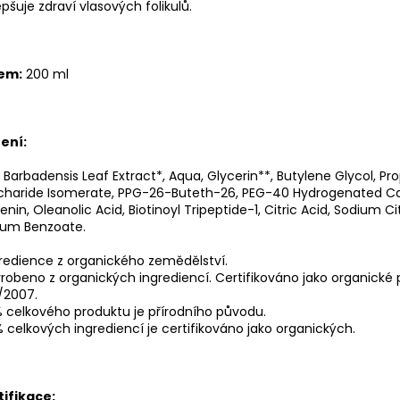
epšuje zdraví vlasových folikulů.
em:
200 ml
ení:
 Barbadensis Leaf Extract*, Aqua, Glycerin**, Butylene Glycol, Pr
charide Isomerate, PPG-26-Buteth-26, PEG-40 Hydrogenated Cas
enin, Oleanolic Acid, Biotinoyl Tripeptide-1, Citric Acid, Sodium Ci
ium Benzoate.
redience z organického zemědělství.
robeno z organických ingrediencí. Certifikováno jako organické 
/2007.
 celkového produktu je přírodního původu.
 celkových ingrediencí je certifikováno jako organických.
tifikace: