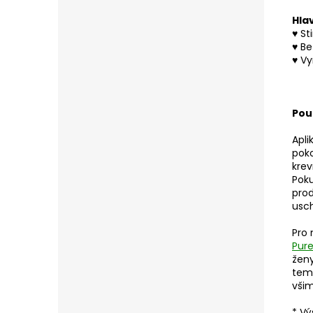
Hlav
♥
St
♥
Be
♥
Vy
Použ
Apli
poko
krev
Poku
prod
usch
Pro 
Pure
ženy
temp
všim
* Vý