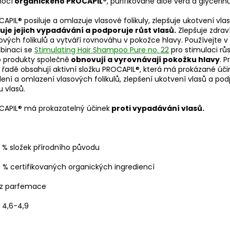
ocí
organického PROCAPIL®
, purifikované aloe vera a glycerinu
APIL® posiluje a omlazuje vlasové folikuly, zlepšuje ukotvení vlas
žuje jejich vypadávání a podporuje růst vlasů.
Zlepšuje zdrav
ových folikulů a vytváří rovnováhu v pokožce hlavy. Používejte v
binaci se
Stimulating Hair Shampoo Pure no. 22
pro stimulaci růs
 produkty společně
obnovují a vyrovnávají pokožku hlavy
. P
 řadě obsahují aktivní složku PROCAPIL®, která má prokázané úči
lení a omlazení vlasových folikulů, zlepšení ukotvení vlasů a po
u vlasů.
CAPIL® má prokazatelný účinek
proti vypadávání vlasů.
 % složek přírodního původu
 % certifikovaných organických ingrediencí
z parfemace
 4,6-4,9