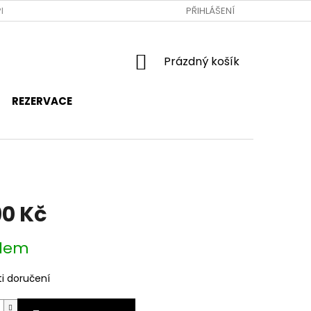
RAVA A PLATBA
JAK NAKUPOVAT
PŘIHLÁŠENÍ
OBCHODNÍ PODMÍNKY
NÁKUPNÍ
Prázdný košík
KOŠÍK
REZERVACE
90 Kč
dem
i doručení