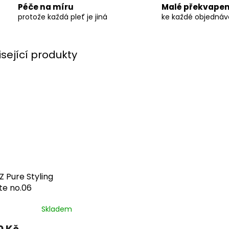
Péče na míru
Malé překvapen
protože každá pleť je jiná
ke každé objedná
isející produkty
Z Pure Styling
te no.06
Skladem