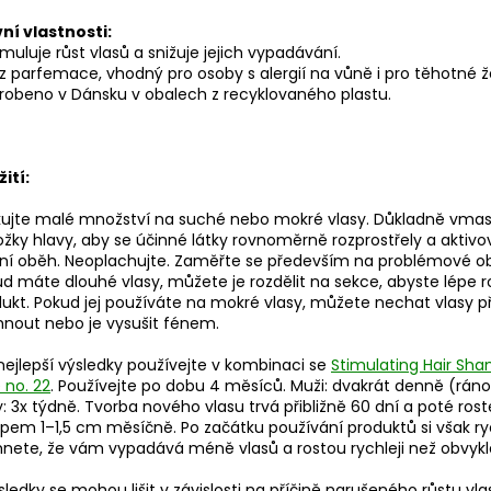
ní vlastnosti:
imuluje růst vlasů a snižuje jejich vypadávání.
z parfemace, vhodný pro osoby s alergií na vůně i pro těhotné ž
robeno v Dánsku v obalech z recyklovaného plastu.
ití:
kujte malé množství na suché nebo mokré vlasy. Důkladně vmas
žky hlavy, aby se účinné látky rovnoměrně rozprostřely a aktivo
ní oběh. Neoplachujte. Zaměřte se především na problémové obl
d máte dlouhé vlasy, můžete je rozdělit na sekce, abyste lépe roz
ukt. Pokud jej používáte na mokré vlasy, můžete nechat vlasy p
nout nebo je vysušit fénem.
nejlepší výsledky používejte v kombinaci se
Stimulating Hair Sh
 no. 22
. Používejte po dobu 4 měsíců. Muži: dvakrát denně (ráno
: 3x týdně. Tvorba nového vlasu trvá přibližně 60 dní a poté rost
em 1–1,5 cm měsíčně. Po začátku používání produktů si však ry
nete, že vám vypadává méně vlasů a rostou rychleji než obvykl
sledky se mohou lišit v závislosti na příčině narušeného růstu vla