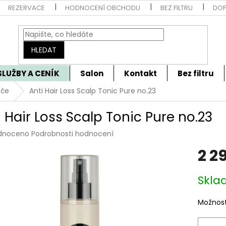
REZERVACE
HODNOCENÍ OBCHODU
BEZ FILTRU
DOP
HLEDAT
SLUŽBY A CENÍK
Salon
Kontakt
Bez filtru
éče
Anti Hair Loss Scalp Tonic Pure no.23
i Hair Loss Scalp Tonic Pure no.23
rné
dnoceno
Podrobnosti hodnocení
cení
2 2
tu
Měrná
Skla
cena:
ček.
Možnost