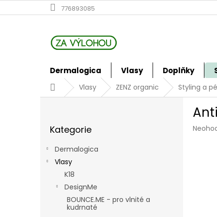
Přejít
776893085
na
obsah
Dermalogica
Vlasy
Doplňky
Domů
Vlasy
ZENZ organic
Styling a p
P
Ant
o
Přeskočit
s
Průmě
Kategorie
Neoho
kategorie
t
hodno
r
produk
Dermalogica
a
je
Vlasy
n
0,0
z
K18
n
5
í
DesignMe
hvězdi
p
BOUNCE.ME - pro vlnité a
a
kudrnaté