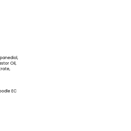
opanediol,
tor Oil,
trate,
podle EC