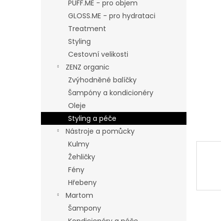
n
PUFF.ME - pro objem
e
GLOSS.ME - pro hydrataci
l
Treatment
Styling
Cestovní velikosti
ZENZ organic
Zvýhodněné balíčky
Šampóny a kondicionéry
Oleje
Styling a péče
Nástroje a pomůcky
Kulmy
Žehličky
Fény
Hřebeny
Martom
Šampony