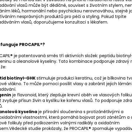
dávání vlasů může být dědičné, souviset s životním stylem, ne
áním léků, hormonální nebo psychickou nerovnováhou, stejně j
íváním nesprávných produktů pro péči a styling. Pokud trpíte
dáváním vlasů, doporučujeme konzultaci s lékařem.
 funguje PROCAPIL®?
APIL® je patentovaná směs tří aktivních složek: peptidu biotiny
eninu a oleanolové kyseliny. Tato kombinace podporuje zdravý r
 že:
tid biotinyl-GHK
stimuluje produkci keratinu, což je bílkovina tv
ové vlákno. To může pomoci posílit vlasy a zabránit jejich lámán
adávání.
genin
je flavonoid, který zlepšuje krevní oběh ve vlasových foliku
 zvyšuje přísun živin a kyslíku ke kořenu vlasů. To podporuje zdra
ů.
anolová kyselina
je přírodní sloučenina s protizánětlivými a
oxidačními vlastnostmi, která pomáhá bojovat proti zánětům a 
ové folikuly před poškozením volnými radikály a oxidačním
sem.Vědecké studie prokázaly, že PROCAPIL® zpomaluje vypadáv