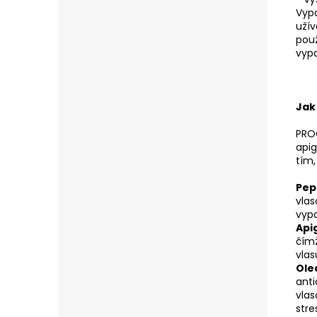
Vypa
užív
použ
vypa
Jak
PROC
apig
tím,
Pep
vlas
vyp
Api
čímž
vlas
Ole
anti
vlas
stre