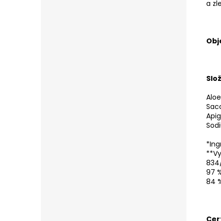
a zl
Obj
Slož
Aloe
Sac
Apig
Sod
*Ing
**Vy
834
97 %
84 %
Cer