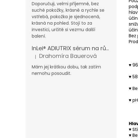
Použ
Doporučuji, velmi příjemné, bez
podp
suché pokožky, krásně a rychle se
hlav
vstřebá, pokožka je sjednocená,
účin
krásná na pohled. Stojí to za
sniž
investici, určitě si vezmu další
účin
Bez 
balení.
Prod
InLei® ADIUTRIX sérum na růst řas a obočí
Drahomíra Bauerová
|
Hodnocení produktu je 5 z 5 hvězdiček.
♥
96
Mám jej krátkou dobu, tak zatím
nemohu posoudit.
♥
58 
♥
Be
♥
pH 
Hlav
♥
St
♥
Be