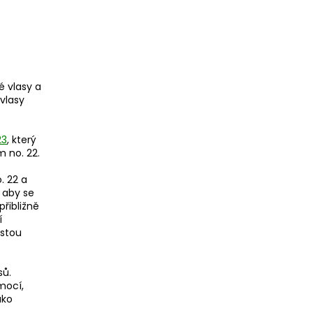
é vlasy a
vlasy
23
, který
 no. 22.
. 22 a
 aby se
přibližně
í
ostou
sů.
mocí,
ako