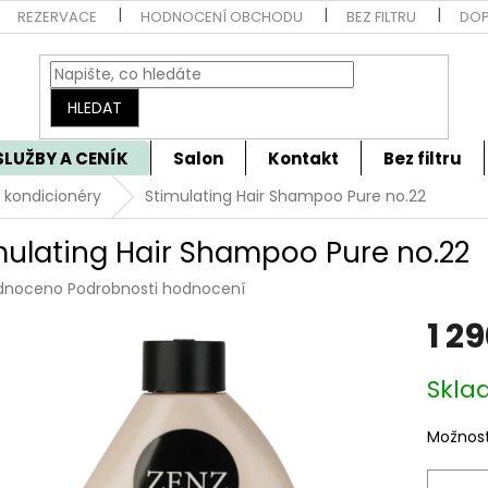
REZERVACE
HODNOCENÍ OBCHODU
BEZ FILTRU
DOP
HLEDAT
SLUŽBY A CENÍK
Salon
Kontakt
Bez filtru
kondicionéry
Stimulating Hair Shampoo Pure no.22
mulating Hair Shampoo Pure no.22
rné
dnoceno
Podrobnosti hodnocení
cení
1 2
tu
Měrná
Skla
cena:
ček.
Možnost