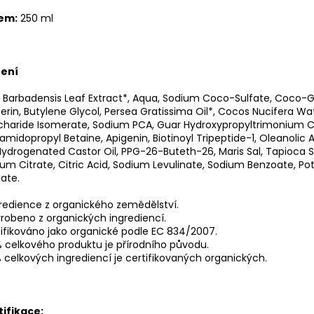
em:
250 ml
žení
 Barbadensis Leaf Extract*, Aqua, Sodium Coco-Sulfate, Coco-G
erin, Butylene Glycol, Persea Gratissima Oil*, Cocos Nucifera Wa
haride Isomerate, Sodium PCA, Guar Hydroxypropyltrimonium Ch
midopropyl Betaine, Apigenin, Biotinoyl Tripeptide-1, Oleanolic 
ydrogenated Castor Oil, PPG-26-Buteth-26, Maris Sal, Tapioca S
um Citrate, Citric Acid, Sodium Levulinate, Sodium Benzoate, P
ate.
redience z organického zemědělství.
robeno z organických ingrediencí.
ifikováno jako organické podle EC 834/2007.
 celkového produktu je přírodního původu.
 celkových ingrediencí je certifikovaných organických.
tifikace: