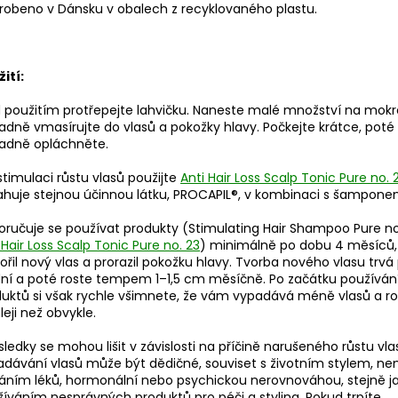
robeno v Dánsku v obalech z recyklovaného plastu.
ití:
 použitím protřepejte lahvičku. Naneste malé množství na mokr
adně vmasírujte do vlasů a pokožky hlavy. Počkejte krátce, poté 
ladně opláchněte.
stimulaci růstu vlasů použijte
Anti Hair Loss Scalp Tonic Pure no. 
huje stejnou účinnou látku, PROCAPIL®, v kombinaci s šamponem
ručuje se používat produkty (Stimulating Hair Shampoo Pure no
 Hair Loss Scalp Tonic Pure no. 23
) minimálně po dobu 4 měsíců,
ořil nový vlas a prorazil pokožku hlavy. Tvorba nového vlasu trvá 
ní a poté roste tempem 1–1,5 cm měsíčně. Po začátku používán
uktů si však rychle všimnete, že vám vypadává méně vlasů a r
leji než obvykle.
sledky se mohou lišit v závislosti na příčině narušeného růstu vla
dávání vlasů může být dědičné, souviset s životním stylem, ne
áním léků, hormonální nebo psychickou nerovnováhou, stejně j
íváním nesprávných produktů pro péči a styling. Pokud trpíte