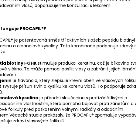
dáváním vlasů, doporučujeme konzultaci s lékařem.
 funguje PROCAPIL®?
APIL® je patentovaná směs tří aktivních složek: peptidu biotiny
eninu a oleanolové kyseliny. Tato kombinace podporuje zdravý r
 že:
tid biotinyl-GHK
stimuluje produkci keratinu, což je bílkovina tv
ové vlákno. To může pomoci posílit vlasy a zabránit jejich lámán
adávání.
genin
je flavonoid, který zlepšuje krevní oběh ve vlasových foliku
 zvyšuje přísun živin a kyslíku ke kořenu vlasů. To podporuje zdra
ů.
anolová kyselina
je přírodní sloučenina s protizánětlivými a
oxidačními vlastnostmi, která pomáhá bojovat proti zánětům a 
ové folikuly před poškozením volnými radikály a oxidačním
sem.Vědecké studie prokázaly, že PROCAPIL® zpomaluje vypadáv
epšuje zdraví vlasových folikulů.