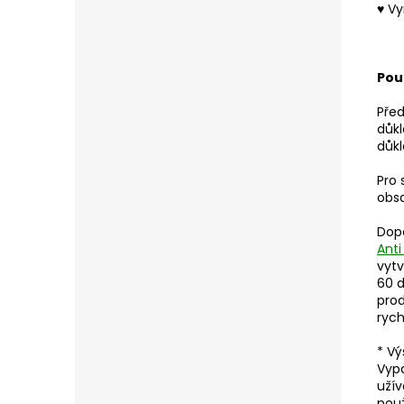
♥
Vy
Použ
Před
důkl
důk
Pro 
obsa
Dopo
Anti
vytv
60 d
prod
rych
* Vý
Vypa
užív
použ