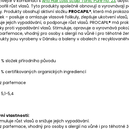
ívejte v kombinaci s
Anti Hair Loss Scalp Tonic Pure no. 23
, abys
ořili růst vlasů. Tyto produkty společně obnovují a vyrovnávají 
y. Produkty obsahují aktivní složku
PROCAPIL®
, která má prokaza
ek – posiluje a omlazuje vlasové folikuly, zlepšuje ukotvení vlasů
uje jejich vypadávání, a podporuje růst vlasů. PROCAPIL® má pro
ky proti vypadávání vlasů. Stimuluje, opravuje a vyrovnává pokož
parfemace, vhodný pro osoby s alergií na vůně i pro těhotné že
ukty jsou vyrobeny v Dánsku a baleny v obalech z recyklovaného
 % složek přírodního původu
% certifikovaných organických ingrediencí
z parfemace
5,1-5,4
ní vlastnosti:
imuluje růst vlasů a snižuje jejich vypadávání.
z parfemace, vhodný pro osoby s alergií na vůně i pro těhotné ž