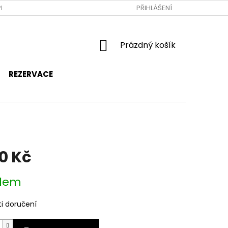
RAVA A PLATBA
JAK NAKUPOVAT
PŘIHLÁŠENÍ
OBCHODNÍ PODMÍNKY
NÁKUPNÍ
Prázdný košík
KOŠÍK
REZERVACE
90 Kč
dem
i doručení