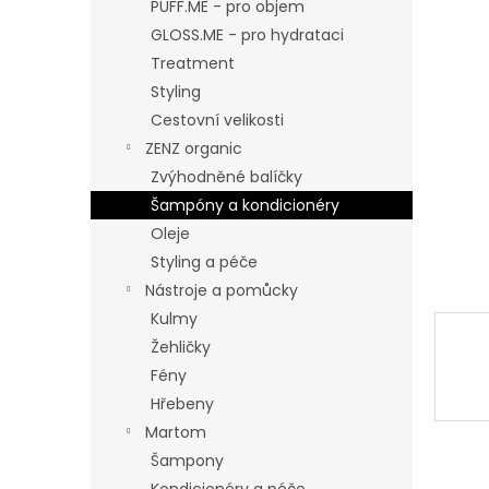
n
PUFF.ME - pro objem
e
GLOSS.ME - pro hydrataci
l
Treatment
Styling
Cestovní velikosti
ZENZ organic
Zvýhodněné balíčky
Šampóny a kondicionéry
Oleje
Styling a péče
Nástroje a pomůcky
Kulmy
Žehličky
Fény
Hřebeny
Martom
Šampony