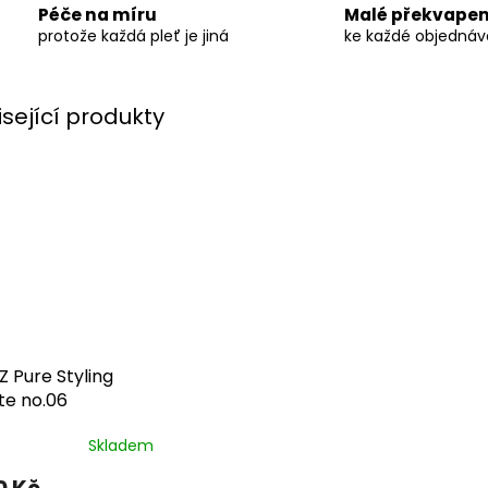
Péče na míru
Malé překvapen
protože každá pleť je jiná
ke každé objedná
isející produkty
Z Pure Styling
te no.06
Skladem