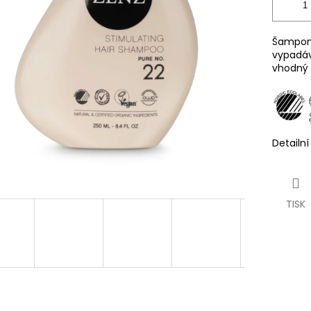
Šampon 
vypadáv
vhodný p
Detailn
TISK