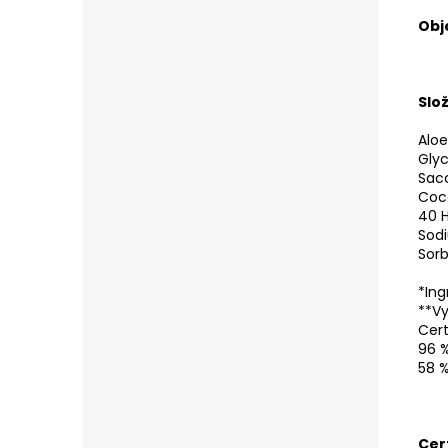
Obj
Slo
Aloe
Glyc
Sacc
Coca
40 H
Sodi
Sorb
*Ing
**Vy
Cert
96 %
58 %
Cer