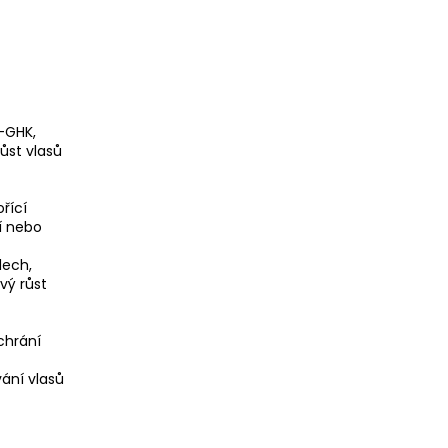
l-GHK,
ůst vlasů
ořící
í nebo
lech,
vý růst
chrání
ání vlasů