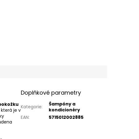
Doplňkové parametry
Šampóny a
pokožku
Kategorie
:
kondicionéry
která je v
ky
EAN
:
5715012002885
tudena