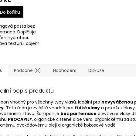
0 Kč
Do košíku
ingová pasta bez
femace. Doplňuje
ům hydrataci,
ává texturu, objem
aci.
s
Podobné (8)
Hodnocení
Diskuze
ailní popis produktu
on vhodný pro všechny typy vlasů, ideální pro
nevyváženou 
vy.
Tato řada je zvláště vhodná pro
řídké vlasy
a pokožku hlavy, 
yváženém stavu. Šampon je
bez parfemace
a vyživuje vlasy dí
ahu
PROCAPIL®
, organické čištěné aloe vera, organickému za s
ovanému avokádovému oleji a organické kokosové vodě.