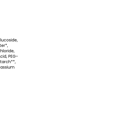
lucoside,
ter*,
loride,
Acid, PEG-
tarch**,
otassium