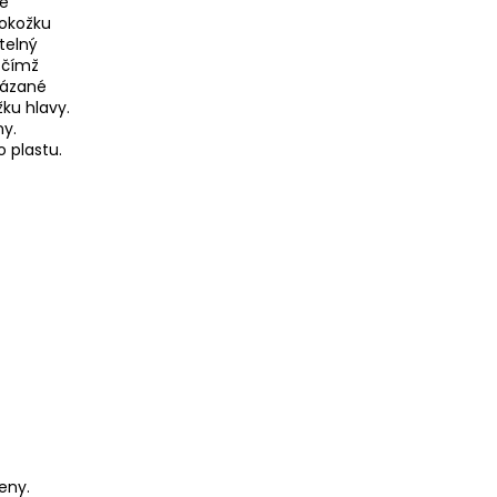
te
pokožku
telný
, čímž
kázané
ku hlavy.
ny.
 plastu.
eny.