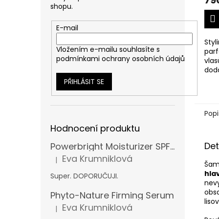
79
shopu.
E-mail
Styl
Vložením e-mailu souhlasíte s
par
podmínkami ochrany osobních údajů
vlas
dod
a fix
PŘIHLÁSIT SE
Popi
Hodnocení produktu
Det
Powerbright Moisturizer SPF 50
Eva Krumniklová
|
Hodnocení produktu je 5 z 5 hvězdiček.
Šamp
hla
Super. DOPORUČUJI.
nev
obs
Phyto-Nature Firming Serum
lis
Eva Krumniklová
|
Hodnocení produktu je 5 z 5 hvězdiček.