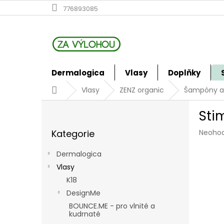
Přejít
776893085
na
obsah
Dermalogica
Vlasy
Doplňky
Domů
Vlasy
ZENZ organic
Šampóny a 
P
Sti
o
Přeskočit
s
Průmě
Kategorie
Neoho
kategorie
t
hodno
r
produk
Dermalogica
a
je
Vlasy
n
0,0
z
K18
n
5
í
DesignMe
hvězdi
p
BOUNCE.ME - pro vlnité a
a
kudrnaté