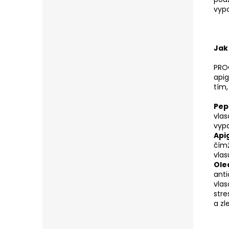
vypa
Jak
PROC
apig
tím,
Pep
vlas
vyp
Api
čímž
vlas
Ole
anti
vlas
stre
a zl