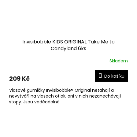
Invisibobble KIDS ORIGINAL Take Me to
Candyland 6ks
Skladem
Do košíku
209 Kč
Vlasové gumičky Invisibobble® Original netahají a
nevytváří na vlasech otlak, ani v nich nezanechávají
stopy. Jsou voděodolné.