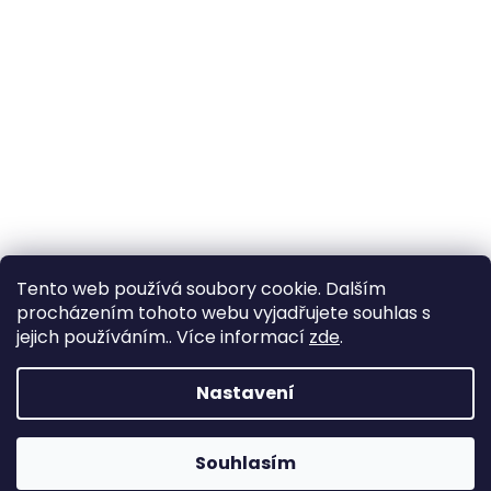
Tento web používá soubory cookie. Dalším
procházením tohoto webu vyjadřujete souhlas s
Sledovat na Instagramu
jejich používáním.. Více informací
zde
.
Nastavení
Vytvořil Shoptet
Souhlasím
Copyright 2026
Za Výlohou
. Všechna práva vyhrazena.
🚚 Doprava zdarma při nákupu nad 1 490 Kč.