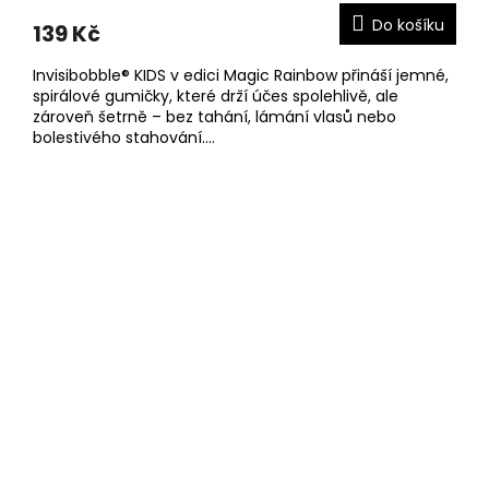
Do košíku
139 Kč
Invisibobble® KIDS v edici Magic Rainbow přináší jemné,
spirálové gumičky, které drží účes spolehlivě, ale
zároveň šetrně – bez tahání, lámání vlasů nebo
bolestivého stahování....