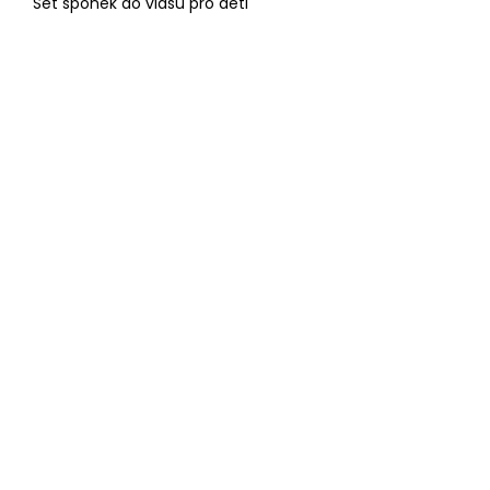
Set sponek do vlasů pro děti