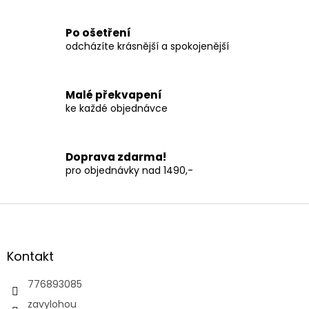
r
v
Po ošetření
k
odcházíte krásnější a spokojenější
y
v
ý
p
Malé překvapení
i
ke každé objednávce
s
u
Doprava zdarma!
pro objednávky nad 1490,-
Z
á
p
a
Kontakt
t
í
776893085
zavylohou