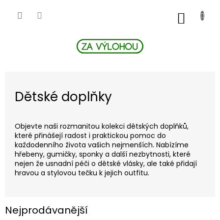
Přejít
na
NÁKUP
obsah
KOŠÍK
Dětské doplňky
Objevte naši rozmanitou kolekci dětských doplňků,
které přinášejí radost i praktickou pomoc do
každodenního života vašich nejmenších. Nabízíme
hřebeny, gumičky, sponky a další nezbytnosti, které
nejen že usnadní péči o dětské vlásky, ale také přidají
hravou a stylovou tečku k jejich outfitu.
Nejprodávanější