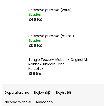
Saténová gumička (větší)
Skladem
249 Kč
Saténová gumička (menší)
Skladem
209 Kč
Tangle Teezer® hřeben - Original Mini
Rainbow Unicorn Print
Na dotaz
319 Kč
Ř
a
Doporučujeme
Nejlevnější
Nejdražší
z
e
Nejprodávanější
Abecedně