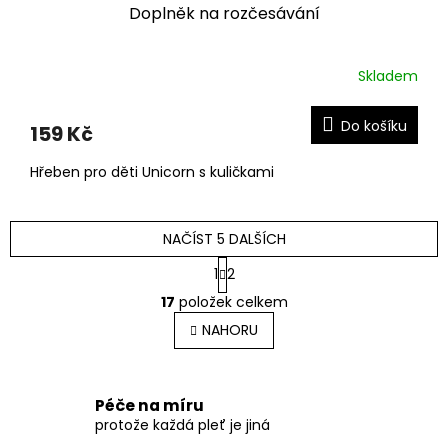
Doplněk na rozčesávání
Skladem
Do košíku
159 Kč
Hřeben pro děti Unicorn s kuličkami
NAČÍST 5 DALŠÍCH
S
1
2
t
O
r
17
položek celkem
v
á
l
NAHORU
n
á
k
o
d
v
a
á
c
Péče na míru
n
í
protože každá pleť je jiná
í
p