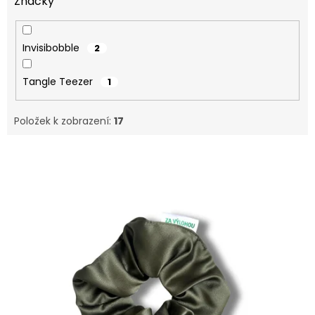
Značky
Invisibobble
2
Tangle Teezer
1
Položek k zobrazení:
17
V
ý
p
i
s
p
r
o
d
u
k