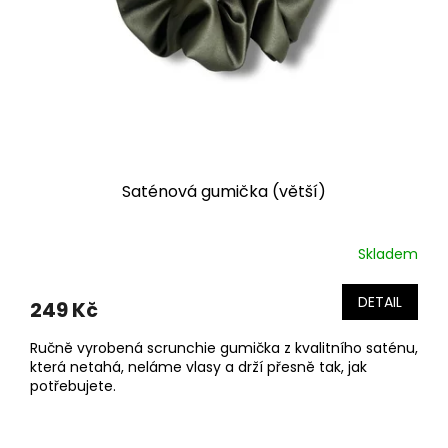
t
ů
Saténová gumička (větší)
Skladem
DETAIL
249 Kč
Ručně vyrobená scrunchie gumička z kvalitního saténu,
která netahá, neláme vlasy a drží přesně tak, jak
potřebujete.