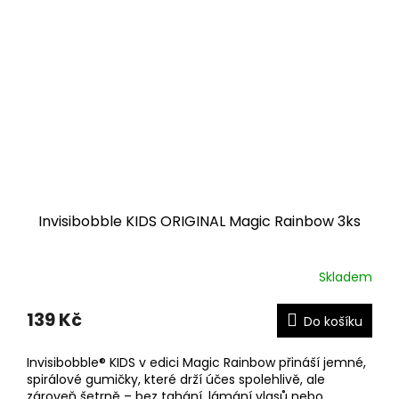
Invisibobble KIDS ORIGINAL Magic Rainbow 3ks
Skladem
139 Kč
Do košíku
Invisibobble® KIDS v edici Magic Rainbow přináší jemné,
spirálové gumičky, které drží účes spolehlivě, ale
zároveň šetrně – bez tahání, lámání vlasů nebo