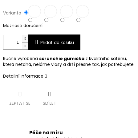
Varianta
Možnosti doručení
Přidat do košíku
Ručně vyrobená
scrunchie gumička
z kvalitního saténu,
která netahá, neláme vlasy a drží přesně tak, jak potřebujete.
Detailní informace
ZEPTAT SE
SDÍLET
Péče na míru