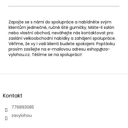
Zapojte se s námi do spolupráce a nabídněte svým
klientům jedinečné, ručně šité gumičky. Máte-li salón
nebo vlastní obchod, neváhejte nás kontaktovat pro
zaslání velkoobchodní nabídky a zahájení spolupráce.
Věříme, že vy i vaši klienti budete spokojeni. Poptávku
prosím zasílejte na e-mailovou adresu eshop@za-
vylohou.cz. Těšíme se na spolupráci!
Z
á
p
a
Kontakt
t
í
776893085
zavylohou