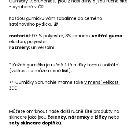
Gumičky (Scrunchies) jsou z naší dílny a jsou ručně šité
- vyrobené v ČR.
Každou gumičku vám zabalíme do černého
saténového pytlíčku
🎁
materiál:
97 % polyester, 3% spandex
vnitřní guma:
elastan, polyester
rozměry:
univerzální
* Každá gumička je ručně šitá a díky tomu i unikátní
(velikost se může mírně lišit).
>> Gumičky Scrunchie máme také
v menší velikosti
ZDE
Můžete omrknout naše další ručně šité produkty na
skincare jako jsou
čelenky,
náramky
a
žíňky
nebo
sety skincare doplňků.