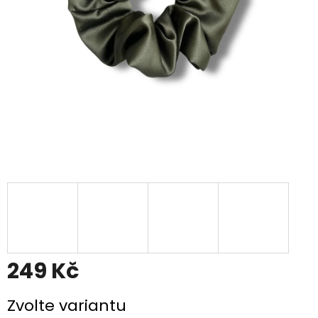
249 Kč
Měrná
Zvolte variantu
cena: