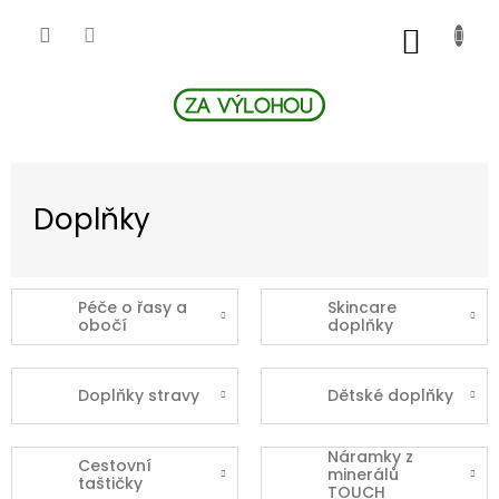
Přejít
na
NÁKUP
obsah
KOŠÍK
Doplňky
Péče o řasy a
Skincare
obočí
doplňky
Doplňky stravy
Dětské doplňky
Náramky z
Cestovní
minerálů
taštičky
TOUCH