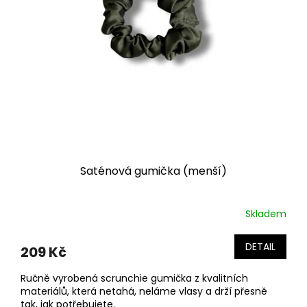
Saténová gumička (menší)
Skladem
DETAIL
209 Kč
Ručně vyrobená scrunchie gumička z kvalitních
materiálů, která netahá, neláme vlasy a drží přesně
tak, jak potřebujete.