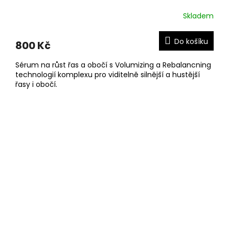
Skladem
Průměrné
hodnocení
produktu
Do košíku
800 Kč
je
5,0
Sérum na růst řas a obočí s Volumizing a Rebalancning
z
technologií komplexu pro viditelně silnější a hustější
5
řasy i obočí.
hvězdiček.