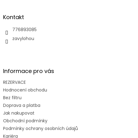
á
p
a
Kontakt
t
í
776893085
zavylohou
Informace pro vás
REZERVACE
Hodnocení obchodu
Bez filtru
Doprava a platba
Jak nakupovat
Obchodní podmínky
Podmínky ochrany osobních údajů
Kariéra