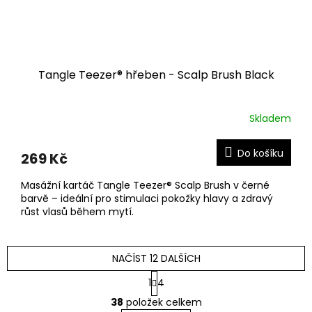
Tangle Teezer® hřeben - Scalp Brush Black
Skladem
Do košíku
269 Kč
Masážní kartáč Tangle Teezer® Scalp Brush v černé
barvě – ideální pro stimulaci pokožky hlavy a zdravý
růst vlasů během mytí.
NAČÍST 12 DALŠÍCH
S
1
4
t
O
r
38
položek celkem
v
á