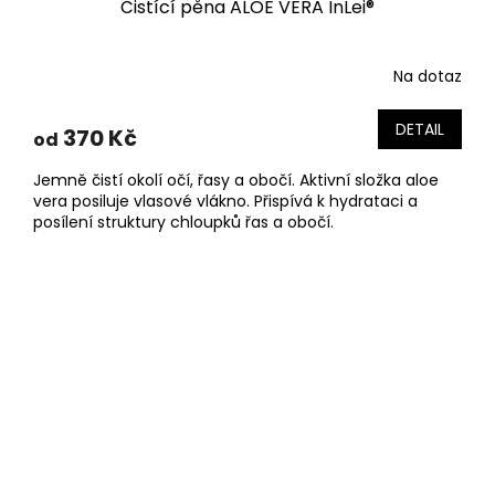
Čistící pěna ALOE VERA InLei®
Na dotaz
DETAIL
370 Kč
od
Jemně čistí okolí očí, řasy a obočí. Aktivní složka aloe
vera posiluje vlasové vlákno. Přispívá k hydrataci a
posílení struktury chloupků řas a obočí.