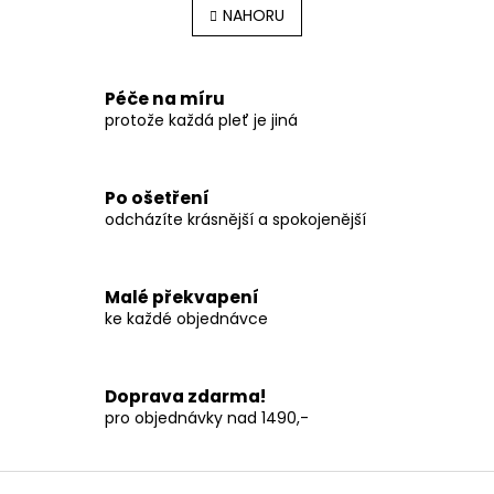
l
NAHORU
n
á
k
o
d
v
a
á
c
Péče na míru
n
í
protože každá pleť je jiná
í
p
r
v
Po ošetření
k
odcházíte krásnější a spokojenější
y
v
ý
p
Malé překvapení
i
ke každé objednávce
s
u
Doprava zdarma!
pro objednávky nad 1490,-
Z