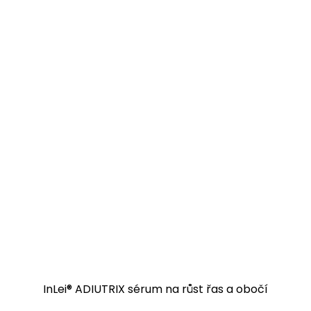
InLei® ADIUTRIX sérum na růst řas a obočí