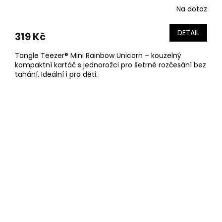
Na dotaz
DETAIL
319 Kč
Tangle Teezer® Mini Rainbow Unicorn – kouzelný
kompaktní kartáč s jednorožci pro šetrné rozčesání bez
tahání. Ideální i pro děti.