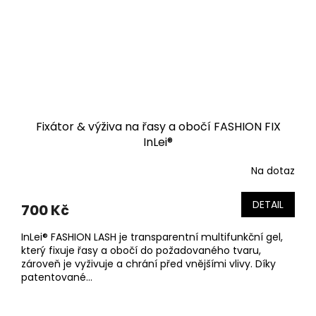
Fixátor & výživa na řasy a obočí FASHION FIX
InLei®
Na dotaz
DETAIL
700 Kč
InLei® FASHION LASH je transparentní multifunkční gel,
který fixuje řasy a obočí do požadovaného tvaru,
zároveň je vyživuje a chrání před vnějšími vlivy. Díky
patentované...