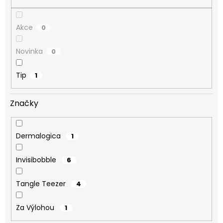
Akce
0
Novinka
0
Tip
1
Značky
Dermalogica
1
Invisibobble
6
Tangle Teezer
4
Za Výlohou
1