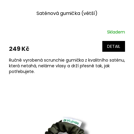
Saténová gumička (větší)
Skladem
DETAIL
249 Kč
Ručně vyrobená scrunchie gumička z kvalitního saténu,
která netahá, neláme vlasy a drží přesně tak, jak
potřebujete.