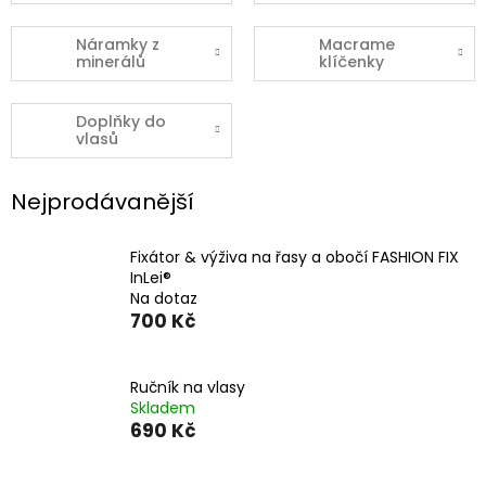
Náramky z
Macrame
minerálů
klíčenky
Doplňky do
vlasů
Nejprodávanější
Fixátor & výživa na řasy a obočí FASHION FIX
InLei®
Na dotaz
700 Kč
Ručník na vlasy
Skladem
690 Kč