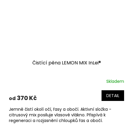
Čistící pěna LEMON MIX InLei®
Skladem
DETAIL
370 Kč
od
Jemně čistí okolí očí, řasy a obočí. Aktivní složka -
citrusový mix posiluje vlasové vlákno. Přispívá k
regeneraci a rozjasnění chloupků řas a obočí.