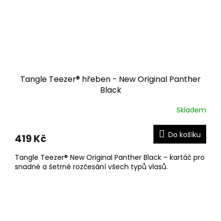
Tangle Teezer® hřeben - New Original Panther
Black
Skladem
Do košíku
419 Kč
Tangle Teezer® New Original Panther Black – kartáč pro
snadné a šetrné rozčesání všech typů vlasů.