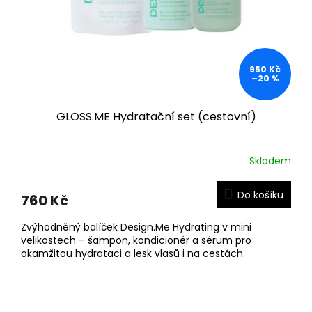
ů
950 Kč
–20 %
GLOSS.ME Hydratační set (cestovní)
Skladem
Do košíku
760 Kč
Zvýhodněný balíček Design.Me Hydrating v mini
velikostech – šampon, kondicionér a sérum pro
okamžitou hydrataci a lesk vlasů i na cestách.