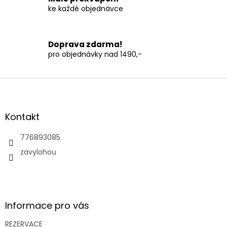
v
ke každé objednávce
ý
p
i
s
Doprava zdarma!
u
pro objednávky nad 1490,-
Z
á
p
a
Kontakt
t
í
776893085
zavylohou
Informace pro vás
REZERVACE