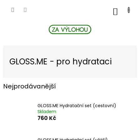
Přejít
na
NÁKUP
obsah
KOŠÍK
GLOSS.ME - pro hydrataci
Nejprodávanější
GLOSS.ME Hydratační set (cestovní)
Skladem
760 Kč
GLOSS.ME Hydratační set (větší)