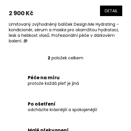
DETAIL
2 900 Kč
Limitovaný zvýhodněný balíček Design.Me Hydrating –
kondicionér, sérum a maska pro okamžitou hydrataci,
lesk a hebkost vlasů. Profesionální péče v dárkovém
balení. 🎁
2
položek celkem
O
v
l
á
Péče na míru
d
protože každá pleť je jiná
a
c
í
Po ošetření
p
odcházíte krásnější a spokojenější
r
v
k
y
Malé překvapení