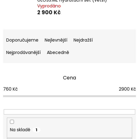
Vyprodáno
2 900 Kč
Ř
a
Doporučujeme
Nejlevnější
Nejdražší
z
e
Nejprodávanější
Abecedně
n
í
p
Cena
r
o
760
Kč
2900
Kč
d
u
k
t
ů
Na skladě
1