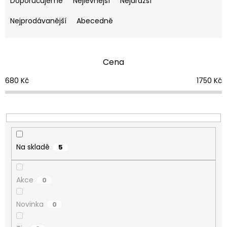
Doporučujeme
Nejlevnější
Nejdražší
z
e
Nejprodávanější
Abecedně
n
í
p
Cena
r
o
680
Kč
1750
Kč
d
u
k
t
ů
Na skladě
5
Akce
0
Novinka
0