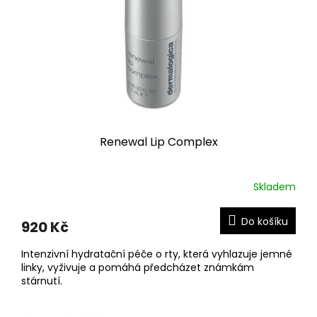
k
t
ů
Renewal Lip Complex
Skladem
Do košíku
920 Kč
Intenzivní hydratační péče o rty, která vyhlazuje jemné
linky, vyživuje a pomáhá předcházet známkám
stárnutí.