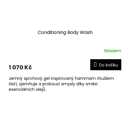
Conditioning Body Wash
Skladem
Do košíku
1 070 Kč
Jemný sprchový gel inspirovaný hammam rituálem
čistí, zjemňuje a probouzí smysly díky směsi
esenciálních olejů.