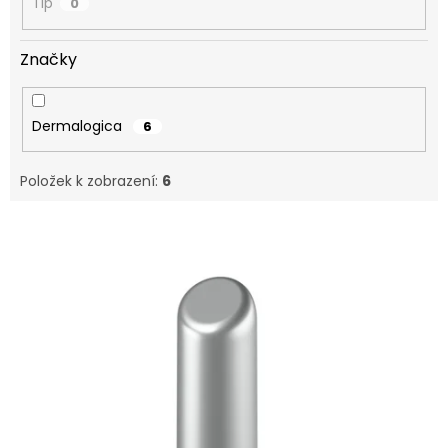
Tip
0
Značky
Dermalogica
6
Položek k zobrazení:
6
V
ý
p
i
s
p
r
o
d
u