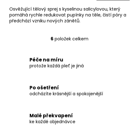
Osvěžující tělový sprej s kyselinou salicylovou, který
pomáhá rychle redukovat pupínky na těle, čistí póry a
předchází vzniku nových zánětů.
6
položek celkem
O
v
l
á
Péče na míru
d
protože každá pleť je jiná
a
c
í
Po ošetření
p
odcházíte krásnější a spokojenější
r
v
k
y
Malé překvapení
v
ke každé objednávce
ý
p
i