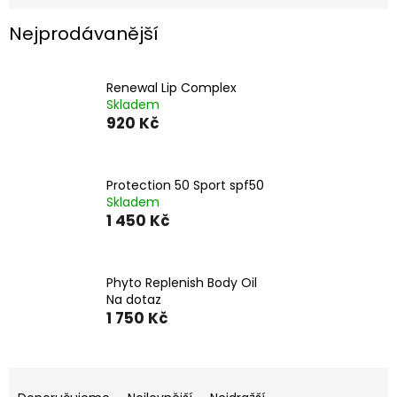
Nejprodávanější
Renewal Lip Complex
Skladem
920 Kč
Protection 50 Sport spf50
Skladem
1 450 Kč
Phyto Replenish Body Oil
Na dotaz
1 750 Kč
Ř
a