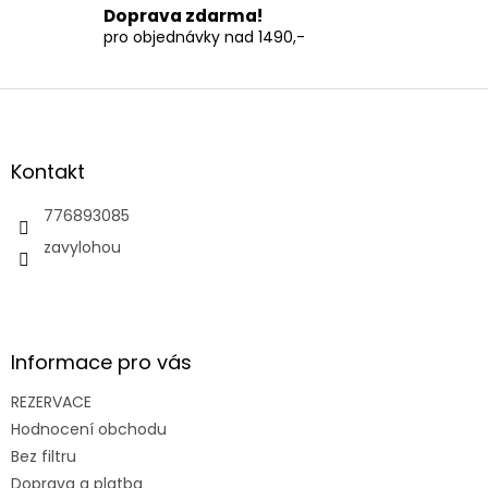
s
Doprava zdarma!
u
pro objednávky nad 1490,-
Z
á
p
a
Kontakt
t
í
776893085
zavylohou
Informace pro vás
REZERVACE
Hodnocení obchodu
Bez filtru
Doprava a platba