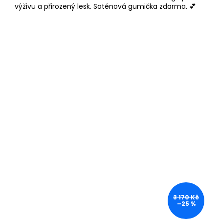
výživu a přirozený lesk. Saténová gumička zdarma. 💕
3 170 Kč
–25 %