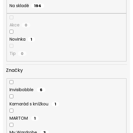
Na skladě
194
Akce
0
Novinka
1
Tip
0
Značky
Invisibobble
6
Kamarád s knížkou
1
MARTOM
1
My Wardrobe
3