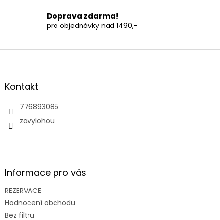
Doprava zdarma!
pro objednávky nad 1490,-
Z
á
p
a
Kontakt
t
í
776893085
zavylohou
Informace pro vás
REZERVACE
Hodnocení obchodu
Bez filtru