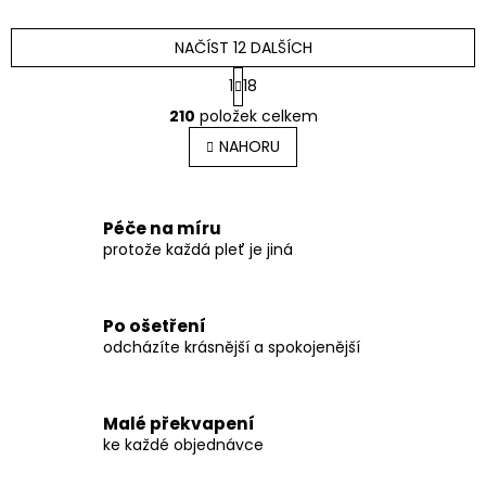
NAČÍST 12 DALŠÍCH
S
1
18
t
O
r
210
položek celkem
v
á
l
NAHORU
n
á
k
o
d
v
a
á
c
Péče na míru
n
í
protože každá pleť je jiná
í
p
r
v
Po ošetření
k
odcházíte krásnější a spokojenější
y
v
ý
p
Malé překvapení
i
ke každé objednávce
s
u