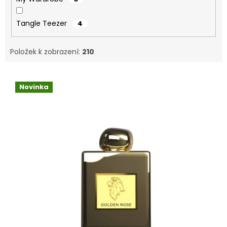
Tangle Teezer
4
Položek k zobrazení:
210
V
ý
Novinka
p
i
s
p
r
o
d
u
k
t
ů