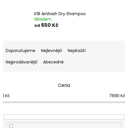
K18 AirWash Dry Shampoo
Skladem
650 Kč
od
Ř
a
Doporučujeme
Nejlevnější
Nejdražší
z
e
Nejprodávanější
Abecedně
n
í
p
Cena
r
o
1
Kč
7690
Kč
d
u
k
t
ů