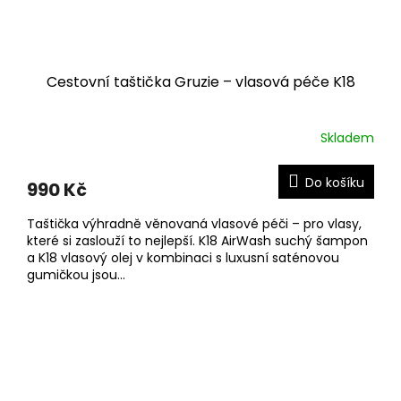
Cestovní taštička Gruzie – vlasová péče K18
Skladem
Do košíku
990 Kč
Taštička výhradně věnovaná vlasové péči – pro vlasy,
které si zaslouží to nejlepší. K18 AirWash suchý šampon
a K18 vlasový olej v kombinaci s luxusní saténovou
gumičkou jsou...