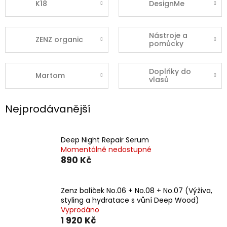
K18
DesignMe
Nástroje a
ZENZ organic
pomůcky
Doplňky do
Martom
vlasů
Nejprodávanější
Deep Night Repair Serum
Momentálně nedostupné
890 Kč
Zenz balíček No.06 + No.08 + No.07 (Výživa,
styling a hydratace s vůní Deep Wood)
Vyprodáno
1 920 Kč