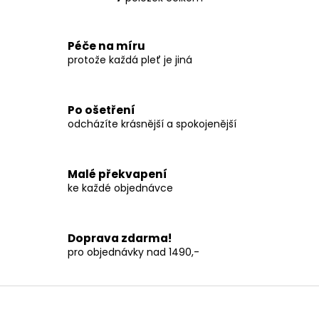
O
v
l
á
Péče na míru
d
protože každá pleť je jiná
a
c
í
Po ošetření
p
odcházíte krásnější a spokojenější
r
v
k
y
Malé překvapení
v
ke každé objednávce
ý
p
i
s
Doprava zdarma!
u
pro objednávky nad 1490,-
Z
á