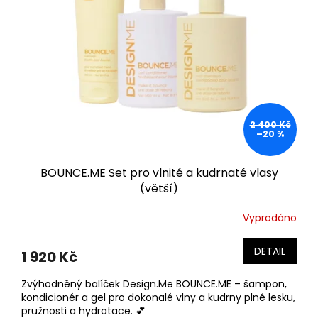
2 400 Kč
–20 %
BOUNCE.ME Set pro vlnité a kudrnaté vlasy
(větší)
Vyprodáno
DETAIL
1 920 Kč
Zvýhodněný balíček Design.Me BOUNCE.ME – šampon,
kondicionér a gel pro dokonalé vlny a kudrny plné lesku,
pružnosti a hydratace. 💕