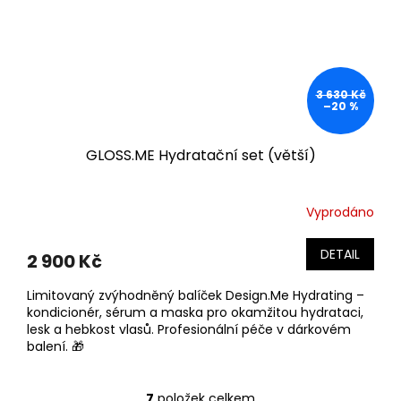
3 630 Kč
–20 %
GLOSS.ME Hydratační set (větší)
Vyprodáno
DETAIL
2 900 Kč
Limitovaný zvýhodněný balíček Design.Me Hydrating –
kondicionér, sérum a maska pro okamžitou hydrataci,
lesk a hebkost vlasů. Profesionální péče v dárkovém
balení. 🎁
7
položek celkem