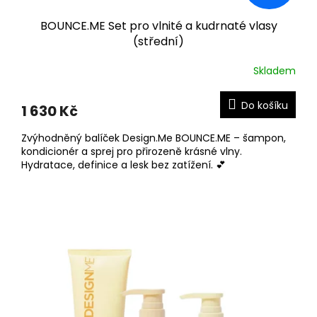
BOUNCE.ME Set pro vlnité a kudrnaté vlasy
(střední)
Skladem
Do košíku
1 630 Kč
Zvýhodněný balíček Design.Me BOUNCE.ME – šampon,
kondicionér a sprej pro přirozeně krásné vlny.
Hydratace, definice a lesk bez zatížení. 💕