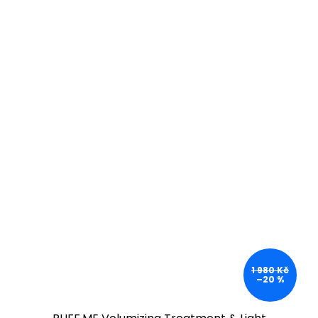
1 980 Kč
–20 %