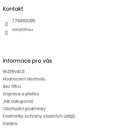
p
a
Kontakt
t
í
776893085
zavylohou
Informace pro vás
REZERVACE
Hodnocení obchodu
Bez filtru
Doprava a platba
Jak nakupovat
Obchodní podmínky
Podmínky ochrany osobních údajů
Kariéra