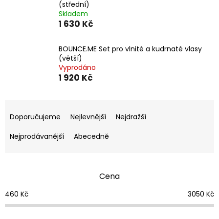
(střední)
Skladem
1 630 Kč
BOUNCE.ME Set pro vlnité a kudrnaté vlasy
(větší)
Vyprodáno
1 920 Kč
Ř
a
Doporučujeme
Nejlevnější
Nejdražší
z
e
Nejprodávanější
Abecedně
n
í
p
Cena
r
o
460
Kč
3050
Kč
d
u