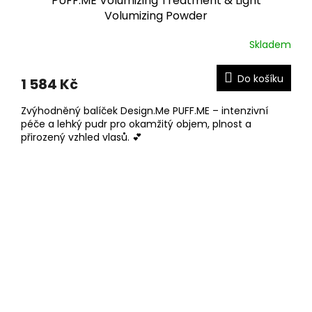
PUFF.ME Volumizing Treatment & Light
Volumizing Powder
Skladem
Do košíku
1 584 Kč
Zvýhodněný balíček Design.Me PUFF.ME – intenzivní
péče a lehký pudr pro okamžitý objem, plnost a
přirozený vzhled vlasů. 💕