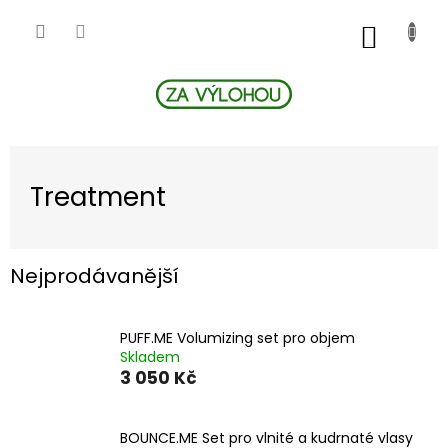
Přejít
na
NÁKUP
obsah
KOŠÍK
Treatment
Nejprodávanější
PUFF.ME Volumizing set pro objem
Skladem
3 050 Kč
BOUNCE.ME Set pro vlnité a kudrnaté vlasy