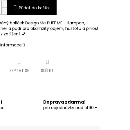
Přidat do košíku
ěný balíček Design.Me PUFF.ME – šampon,
onér a pudr pro okamžitý objem, hustotu a plnost
z zatížení. 💕
í informace
ZEPTAT SE
SDÍLET
í
Doprava zdarma!
vce
pro objednávky nad 1490,-