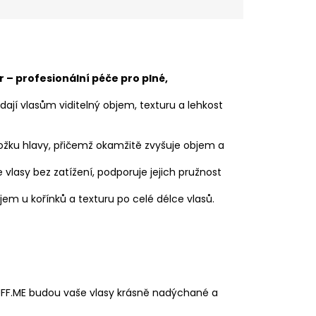
– profesionální péče pro plné,
odají vlasům viditelný objem, texturu a lehkost
kožku hlavy, přičemž okamžitě zvyšuje objem a
 vlasy bez zatížení, podporuje jejich pružnost
jem u kořínků a texturu po celé délce vlasů.
 PUFF.ME budou vaše vlasy krásně nadýchané a