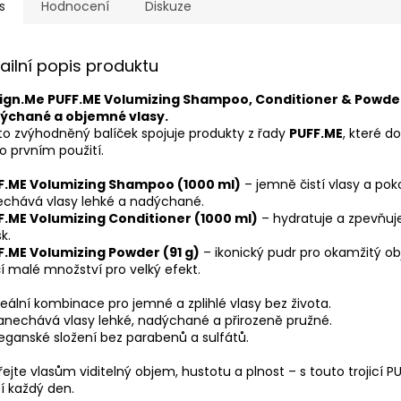
s
Hodnocení
Diskuze
ailní popis produktu
ign.Me PUFF.ME Volumizing Shampoo, Conditioner & Powder 
ýchané a objemné vlasy.
o zvýhodněný balíček spojuje produkty z řady
PUFF.ME
, které d
o prvním použití.
F.ME Volumizing Shampoo (1000 ml)
– jemně čistí vlasy a po
echává vlasy lehké a nadýchané.
F.ME Volumizing Conditioner (1000 ml)
– hydratuje a zpevňuje
k.
F.ME Volumizing Powder (91 g)
– ikonický pudr pro okamžitý ob
í malé množství pro velký efekt.
deální kombinace pro jemné a zplihlé vlasy bez života.
anechává vlasy lehké, nadýchané a přirozeně pružné.
eganské složení bez parabenů a sulfátů.
ejte vlasům viditelný objem, hustotu a plnost – s touto trojicí
í každý den.