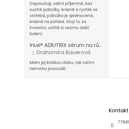
Doporučuji, velmi příjemné, bez
suché pokožky, krásně a rychle se
vstřebá, pokožka je sjednocená,
krásná na pohled. Stojí to za
investici, určitě si vezmu další
balení.
InLei® ADIUTRIX sérum na růst řas a obočí
Drahomíra Bauerová
|
Hodnocení produktu je 5 z 5 hvězdiček.
Mám jej krátkou dobu, tak zatím
nemohu posoudit.
Z
á
p
a
t
Kontakt
í
7768