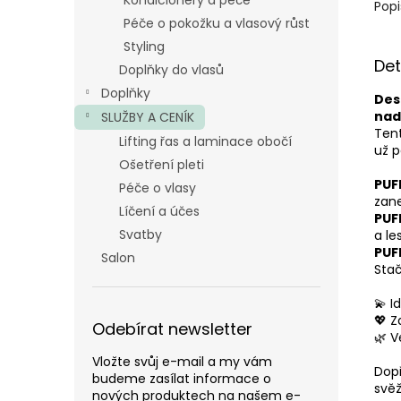
Kondicionéry a péče
Popi
Péče o pokožku a vlasový růst
Styling
Det
Doplňky do vlasů
Doplňky
Des
nad
SLUŽBY A CENÍK
Tent
Lifting řas a laminace obočí
už p
Ošetření pleti
PUF
Péče o vlasy
zan
Líčení a účes
PUF
Svatby
a les
PUF
Salon
Stač
💫 I
💖 Z
Odebírat newsletter
🌿 V
Vložte svůj e-mail a my vám
Dopř
budeme zasílat informace o
svěž
nových produktech na našem e-