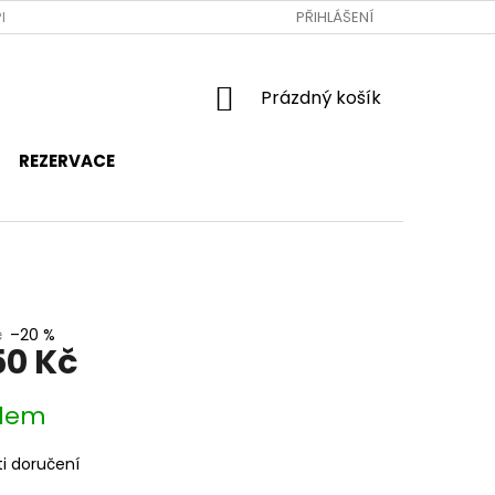
RAVA A PLATBA
JAK NAKUPOVAT
PŘIHLÁŠENÍ
OBCHODNÍ PODMÍNKY
NÁKUPNÍ
Prázdný košík
KOŠÍK
REZERVACE
č
–20 %
50 Kč
dem
i doručení