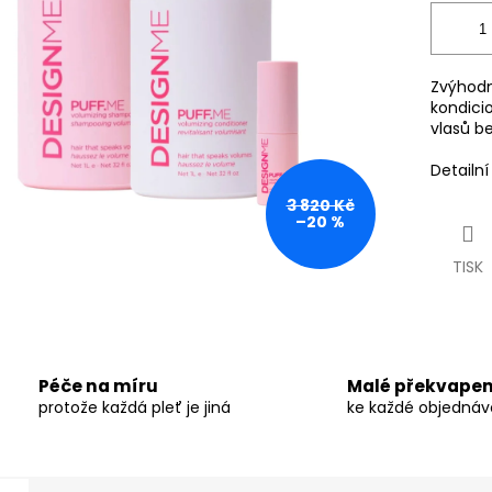
Zvýhodn
kondici
vlasů be
Detailn
3 820 Kč
–20 %
TISK
Péče na míru
Malé překvapen
protože každá pleť je jiná
ke každé objedná