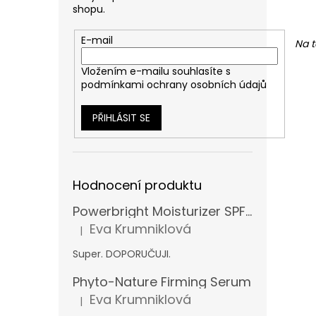
shopu.
E-mail
Na t
Vložením e-mailu souhlasíte s
podmínkami ochrany osobních údajů
PŘIHLÁSIT SE
Hodnocení produktu
Powerbright Moisturizer SPF 50
Eva Krumniklová
|
Hodnocení produktu je 5 z 5 hvězdiček.
Super. DOPORUČUJI.
Phyto-Nature Firming Serum
Eva Krumniklová
|
Hodnocení produktu je 5 z 5 hvězdiček.