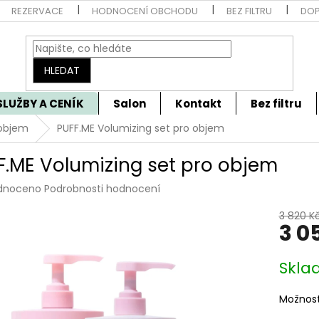
REZERVACE
HODNOCENÍ OBCHODU
BEZ FILTRU
DOP
HLEDAT
SLUŽBY A CENÍK
Salon
Kontakt
Bez filtru
 objem
PUFF.ME Volumizing set pro objem
F.ME Volumizing set pro objem
rné
dnoceno
Podrobnosti hodnocení
cení
tu
3 820 K
3 0
Měrná
Skla
cena:
ček.
Možnost