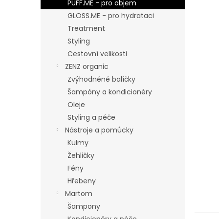
n
PUFF.ME - pro objem
e
GLOSS.ME - pro hydrataci
l
Treatment
Styling
Cestovní velikosti
ZENZ organic
Zvýhodněné balíčky
Šampóny a kondicionéry
Oleje
Styling a péče
Nástroje a pomůcky
Kulmy
Žehličky
Fény
Hřebeny
Martom
Šampony