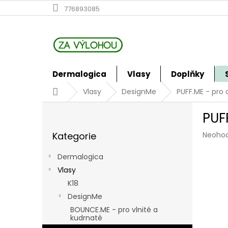
Přejít
776893085
na
obsah
Dermalogica
Vlasy
Doplňky
Domů
Vlasy
DesignMe
PUFF.ME - pro
P
PUF
o
Přeskočit
s
Průmě
Kategorie
Neoho
kategorie
t
hodno
r
produk
Dermalogica
a
je
Vlasy
n
0,0
z
K18
n
5
í
DesignMe
hvězdi
p
BOUNCE.ME - pro vlnité a
a
kudrnaté