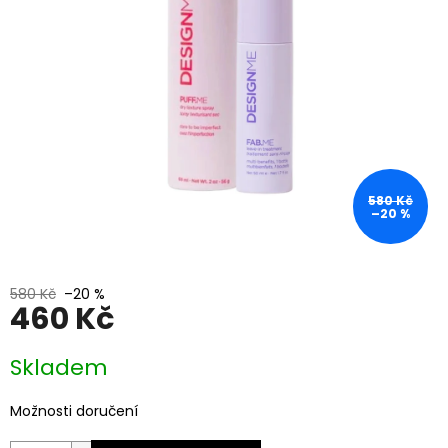
580 Kč
–20 %
580 Kč
–20 %
460 Kč
Měrná
Skladem
cena:
Možnosti doručení