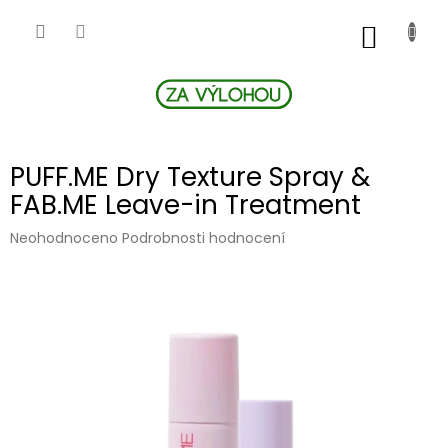
Přejít
na
NÁKUP
obsah
KOŠÍK
PUFF.ME Dry Texture Spray &
FAB.ME Leave-in Treatment
Průměrné
Neohodnoceno
Podrobnosti hodnocení
hodnocení
produktu
je
0,0
z
5
hvězdiček.