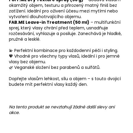
okamžitý objem, texturu a přirozený matný finiš bez
zatížení. Ideální pro oživení účesu mezi mytími nebo
vytvoření dlouhotrvajícího objemu.
FAB.ME Leave-in Treatment (50 ml)
– multifunkční
sprej, který vlasy chrání před teplem, usnadňuje
rozčesávání, vyhlazuje a posiluje. Zanechává je hladké,
pružné a lesklé.
💫 Perfektní kombinace pro každodenní péči i styling.
💖 Vhodné pro všechny typy vlasů, ideální i pro jemné
vlasy bez objemu.
🌿 Veganské složení bez parabenů a sulfátů.
Dopřejte vlasům lehkost, sílu a objem – s touto dvojicí
budete mít perfektní vlasy každý den.
Na tento produkt se nevztahují žádné další slevy ani
akce.