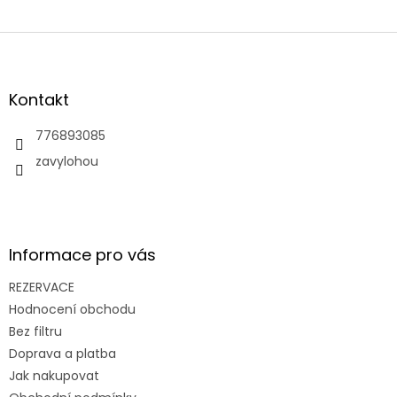
Z
á
p
a
Kontakt
t
í
776893085
zavylohou
Informace pro vás
REZERVACE
Hodnocení obchodu
Bez filtru
Doprava a platba
Jak nakupovat