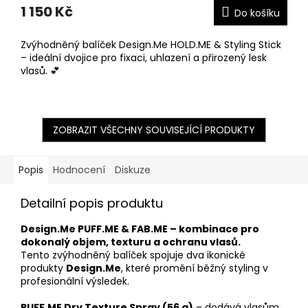
1 150 Kč
Do košíku
Zvýhodněný balíček Design.Me HOLD.ME & Styling Stick
– ideální dvojice pro fixaci, uhlazení a přirozený lesk
vlasů. 💕
ZOBRAZIT VŠECHNY SOUVISEJÍCÍ PRODUKTY
Popis
Hodnocení
Diskuze
Detailní popis produktu
Design.Me PUFF.ME & FAB.ME – kombinace pro
dokonalý objem, texturu a ochranu vlasů.
Tento zvýhodněný balíček spojuje dva ikonické
produkty
Design.Me
, které promění běžný styling v
profesionální výsledek.
PUFF.ME Dry Texture Spray (56 g)
– dodává vlasům