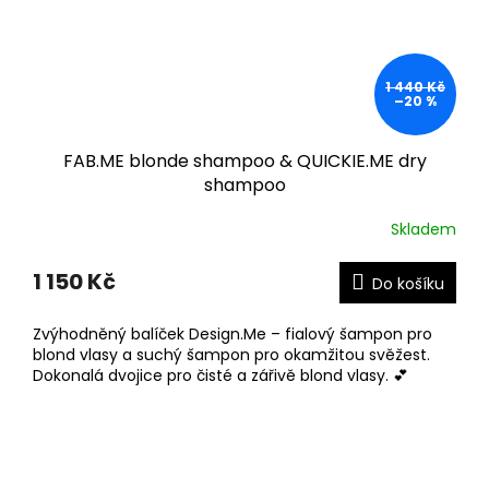
1 440 Kč
–20 %
FAB.ME blonde shampoo & QUICKIE.ME dry
shampoo
Skladem
1 150 Kč
Do košíku
Zvýhodněný balíček Design.Me – fialový šampon pro
blond vlasy a suchý šampon pro okamžitou svěžest.
Dokonalá dvojice pro čisté a zářivě blond vlasy. 💕