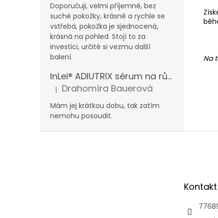
Doporučuji, velmi příjemné, bez
Získ
suché pokožky, krásně a rychle se
běhe
vstřebá, pokožka je sjednocená,
krásná na pohled. Stojí to za
investici, určitě si vezmu další
balení.
Na t
InLei® ADIUTRIX sérum na růst řas a obočí
Drahomíra Bauerová
|
Hodnocení produktu je 5 z 5 hvězdiček.
Mám jej krátkou dobu, tak zatím
nemohu posoudit.
Z
á
p
a
t
Kontakt
í
7768