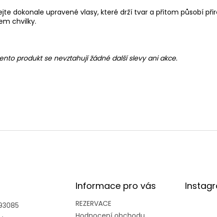
ejte dokonale upravené vlasy, které drží tvar a přitom působí při
m chvilky.
ento produkt se nevztahují žádné další slevy ani akce.
Informace pro vás
Instag
REZERVACE
93085
Hodnocení obchodu