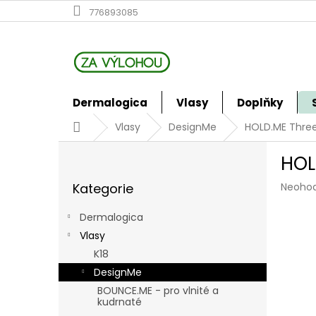
Přejít
776893085
na
obsah
Dermalogica
Vlasy
Doplňky
Domů
Vlasy
DesignMe
HOLD.ME Three-
P
HOL
o
Přeskočit
s
Průmě
Kategorie
Neoho
kategorie
t
hodno
r
produk
Dermalogica
a
je
Vlasy
n
0,0
z
K18
n
5
í
DesignMe
hvězdi
p
BOUNCE.ME - pro vlnité a
a
kudrnaté