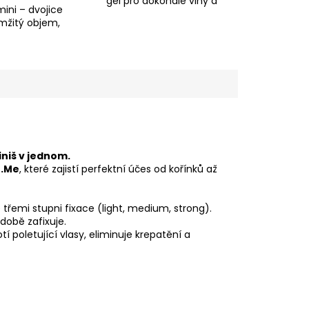
gel pro dokonalé vlny a
ini – dvojice
kudrny plné lesku,
mžitý objem,
pružnosti a hydratace.
 a ochranu vlasů.
💕
nální styling i
jednom.
iniš v jednom.
n.Me
, které zajistí perfektní účes od kořínků až
se třemi stupni fixace (light, medium, strong).
době zafixuje.
otí poletující vlasy, eliminuje krepatění a