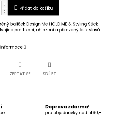
Přidat do košíku
ěný balíček Design.Me HOLD.ME & Styling Stick –
dvojice pro fixaci, uhlazení a přirozený lesk vlasů.
í informace
ZEPTAT SE
SDÍLET
í
Doprava zdarma!
vce
pro objednávky nad 1490,-