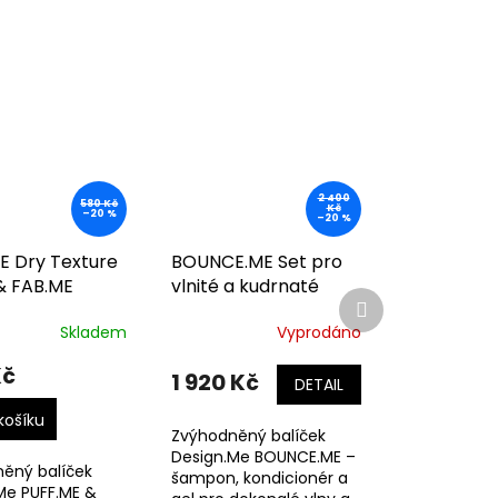
2 400
580 Kč
Kč
–20 %
–20 %
E Dry Texture
BOUNCE.ME Set pro
& FAB.ME
vlnité a kudrnaté
Další
in Treatment
vlasy (větší)
produkt
Skladem
Vyprodáno
Kč
1 920 Kč
DETAIL
košíku
Zvýhodněný balíček
Design.Me BOUNCE.ME –
ěný balíček
šampon, kondicionér a
Me PUFF.ME &