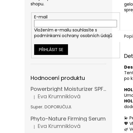
shopu.
gelo
spre
Péče
E-mail
kudr
Vložením e-mailu souhlasíte s
podmínkami ochrany osobních údajů
Popi
PŘIHLÁSIT SE
Det
Des
Ten
Hodnocení produktu
po k
Powerbright Moisturizer SPF 50
HOL
Umož
Eva Krumniklová
|
Hodnocení produktu je 5 z 5 hvězdiček.
HOLD
dod
Super. DOPORUČUJI.
💫 P
Phyto-Nature Firming Serum
💖 V
Eva Krumniklová
|
Hodnocení produktu je 5 z 5 hvězdiček.
🌿 V