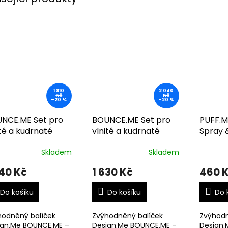
1 810
2 040
Kč
Kč
–20 %
–20 %
NCE.ME Set pro
BOUNCE.ME Set pro
PUFF.M
ité a kudrnaté
vlnité a kudrnaté
Spray 
y (styling 2)
vlasy (střední)
Leave-
Skladem
Skladem
440 Kč
1 630 Kč
460 
Do košíku
Do košíku
Do 
hodněný balíček
Zvýhodněný balíček
Zvýhodn
ign.Me BOUNCE.ME –
Design.Me BOUNCE.ME –
Design.