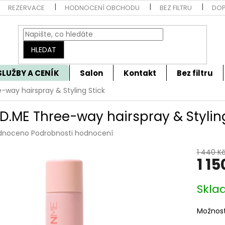
REZERVACE
HODNOCENÍ OBCHODU
BEZ FILTRU
DOP
HLEDAT
SLUŽBY A CENÍK
Salon
Kontakt
Bez filtru
way hairspray & Styling Stick
D.ME Three-way hairspray & Styling
rné
dnoceno
Podrobnosti hodnocení
cení
tu
1 440 K
1 15
Měrná
Skla
cena:
ček.
Možnost