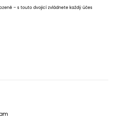
rozeně – s touto dvojicí zvládnete každý účes
ram