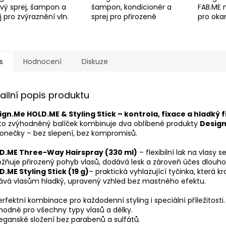
vý sprej, šampon a
šampon, kondicionér a
FAB.ME m
j pro zvýraznění vln.
sprej pro přirozeně
pro oka
 a definice pro
krásné vlny. Hydratace,
texturu
ny plné života. 💕
definice a lesk bez
Profesio
zatížení. 💕
péče v 
s
Hodnocení
Diskuze
ailní popis produktu
ign.Me HOLD.ME & Styling Stick – kontrola, fixace a hladký f
to zvýhodněný balíček kombinuje dva oblíbené produkty
Desig
onečky – bez slepení, bez kompromisů.
D.ME Three-Way Hairspray (330 ml)
– flexibilní lak na vlasy 
ňuje přirozený pohyb vlasů, dodává lesk a zároveň účes dlouho
.ME Styling Stick (19 g)
– praktická vyhlazující tyčinka, která kr
ává vlasům hladký, upravený vzhled bez mastného efektu.
erfektní kombinace pro každodenní styling i speciální příležitosti.
hodné pro všechny typy vlasů a délky.
eganské složení bez parabenů a sulfátů.