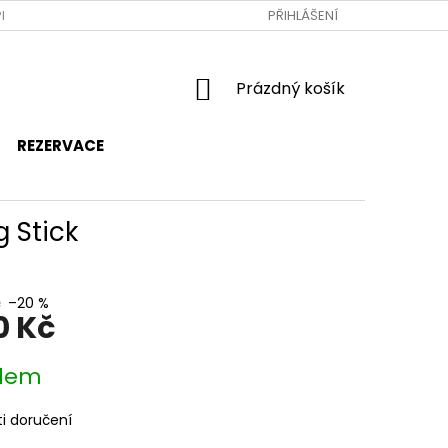
RAVA A PLATBA
JAK NAKUPOVAT
PŘIHLÁŠENÍ
OBCHODNÍ PODMÍNKY
NÁKUPNÍ
Prázdný košík
KOŠÍK
REZERVACE
 Stick
č
–20 %
0 Kč
dem
i doručení