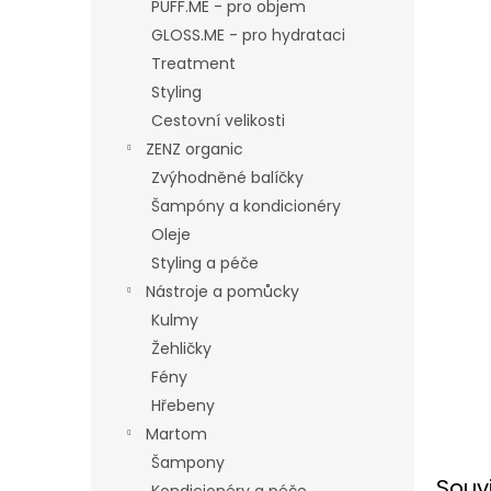
n
PUFF.ME - pro objem
e
GLOSS.ME - pro hydrataci
l
Treatment
Styling
Cestovní velikosti
ZENZ organic
Zvýhodněné balíčky
Šampóny a kondicionéry
Oleje
Styling a péče
Nástroje a pomůcky
Kulmy
Žehličky
Fény
Hřebeny
Martom
Šampony
Souv