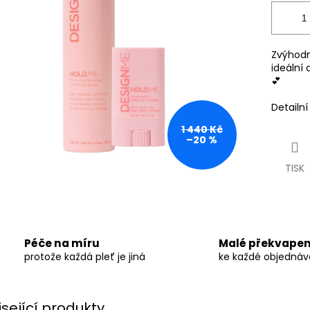
Zvýhodn
ideální 
💕
Detailn
1 440 Kč
–20 %
TISK
Péče na míru
Malé překvapen
protože každá pleť je jiná
ke každé objedná
isející produkty