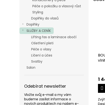
Kondicionéry a péče
Péče o pokožku a vlasový růst
Styling
Doplňky do vlasů
Doplňky
SLUŽBY A CENÍK
Lifting řas a laminace obočí
Ošetření pleti
Péče o vlasy
BOU
Líčení a účes
vln
Svatby
vlas
Salon
1 
Odebírat newsletter
Vložte svůj e-mail a my vám
budeme zasílat informace o
Zvý
nových produktech na našem e-
Des