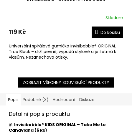
Skladem
119 Kč
Do košíku
Univerzální spirálová gumička invisibobble® ORIGINAL
True Black – drží pevně, vypadá stylově a je šetrná k
vlasům. Nezanechává otisky.
ZOBRAZIT VŠECHNY SOUVISEJÍCÍ PRODUKTY
Popis
Podobné (3)
Hodnocení
Diskuze
Detailní popis produktu
🎀
Invisibobble® KIDS ORIGINAL – Take Me to
Candyland (6 ks)