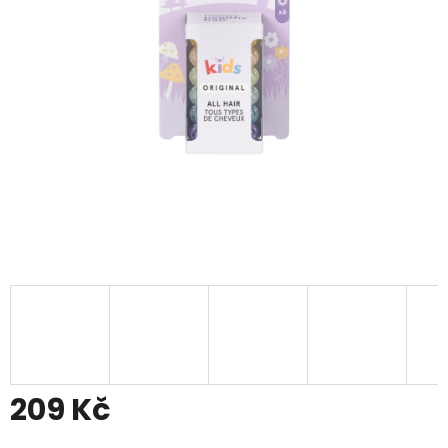
209 Kč
Měrná