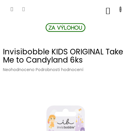
Přejít
na
NÁKUP
obsah
KOŠÍK
Invisibobble KIDS ORIGINAL Take
Me to Candyland 6ks
Průměrné
Neohodnoceno
Podrobnosti hodnocení
hodnocení
produktu
je
0,0
z
5
hvězdiček.