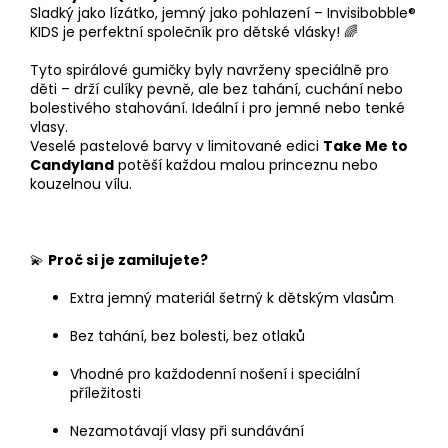
Sladký jako lízátko, jemný jako pohlazení – Invisibobble®
KIDS je perfektní společník pro dětské vlásky! 🌈
Tyto spirálové gumičky byly navrženy speciálně pro
děti – drží culíky pevně, ale bez tahání, cuchání nebo
bolestivého stahování. Ideální i pro jemné nebo tenké
vlasy.
Veselé pastelové barvy v limitované edici
Take Me to
Candyland
potěší každou malou princeznu nebo
kouzelnou vílu.
💫
Proč si je zamilujete?
Extra jemný materiál šetrný k dětským vlasům
Bez tahání, bez bolesti, bez otlaků
Vhodné pro každodenní nošení i speciální
příležitosti
Nezamotávají vlasy při sundávání