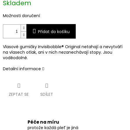
Skladem
cena:
Možnosti doručení
Přidat do košíku
Vlasové gumičky Invisibobble® Original netahají a nevytváří
na vlasech otlak, ani v nich nezanechávají stopy. Jsou
voděodolné.
Detailní informace
ZEPTAT SE
SDÍLET
Péče na míru
protože každá pleť je jiná