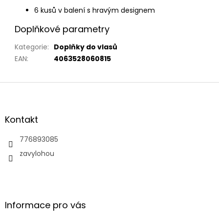
6 kusů v balení s hravým designem
Doplňkové parametry
Kategorie
:
Doplňky do vlasů
EAN
:
4063528060815
Z
á
p
a
Kontakt
t
í
776893085
zavylohou
Informace pro vás