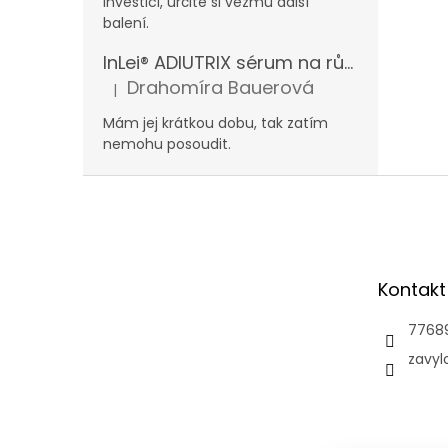
investici, určitě si vezmu další
balení.
InLei® ADIUTRIX sérum na růst řas a obočí
Drahomíra Bauerová
|
Hodnocení produktu je 5 z 5 hvězdiček.
Mám jej krátkou dobu, tak zatím
nemohu posoudit.
Z
á
p
a
t
Kontakt
í
7768
zavyl