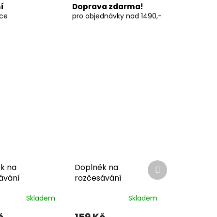
í
Doprava zdarma!
vce
pro objednávky nad 1490,-
Další
k na
Doplněk na
produkt
ávání
rozčesávání
Skladem
Skladem