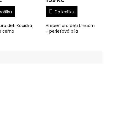
č
159 Kč
košíku
Do košíku
pro děti Kočička
Hřeben pro děti Unicorn
 černá
- perleťová bílá