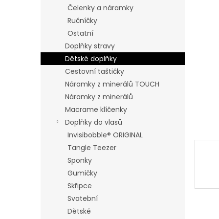
n
Čelenky a náramky
e
Ručníčky
l
Ostatní
Doplňky stravy
Dětské doplňky
Cestovní taštičky
Náramky z minerálů TOUCH
Náramky z minerálů
Macrame klíčenky
Doplňky do vlasů
Invisibobble® ORIGINAL
Tangle Teezer
Sponky
Gumičky
Skřipce
Svatební
Dětské