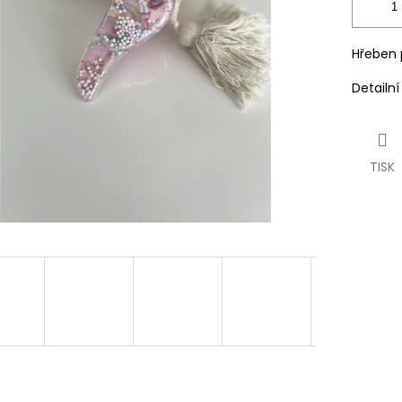
Hřeben p
Detailn
TISK