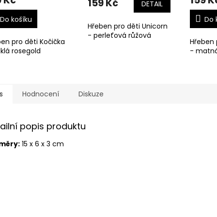
9 Kč
159 K
159 Kč
DETAIL
Do košíku
Do 
Hřeben pro děti Unicorn
- perleťová růžová
en pro děti Kočička
Hřeben 
sklá rosegold
- matná
s
Hodnocení
Diskuze
ailní popis produktu
měry:
15 x 6 x 3 cm