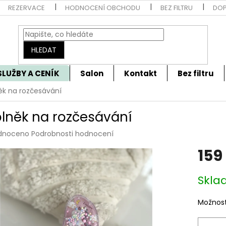
REZERVACE
HODNOCENÍ OBCHODU
BEZ FILTRU
DOP
HLEDAT
SLUŽBY A CENÍK
Salon
Kontakt
Bez filtru
ěk na rozčesávání
lněk na rozčesávání
rné
dnoceno
Podrobnosti hodnocení
cení
159
tu
Měrná
Skla
cena:
ček.
Možnost