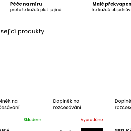
Péče na míru
Malé překvapen
protože každá pleť je jiná
ke každé objedná
isející produkty
lněk na
Doplněk na
Doplně
česávání
rozčesávání
rozčes
Skladem
Vyprodáno