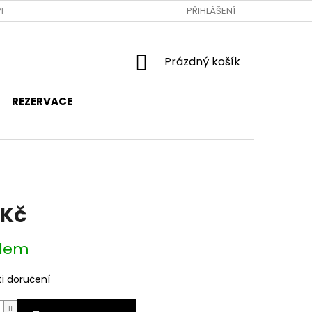
RAVA A PLATBA
JAK NAKUPOVAT
PŘIHLÁŠENÍ
OBCHODNÍ PODMÍNKY
NÁKUPNÍ
Prázdný košík
KOŠÍK
REZERVACE
 Kč
dem
i doručení