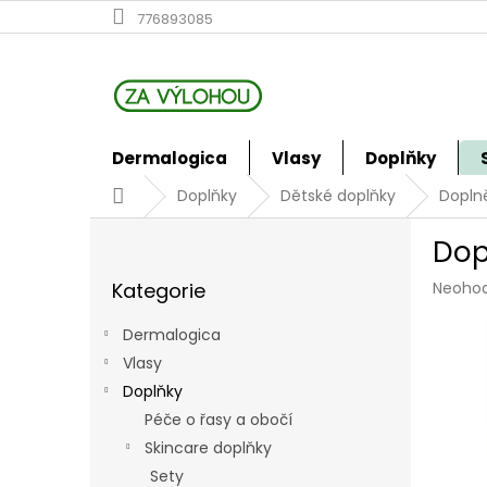
Přejít
776893085
na
obsah
Dermalogica
Vlasy
Doplňky
Domů
Doplňky
Dětské doplňky
Dopln
P
Dop
o
Přeskočit
s
Průmě
Kategorie
Neoho
kategorie
t
hodno
r
produk
Dermalogica
a
je
Vlasy
n
0,0
z
Doplňky
n
5
í
Péče o řasy a obočí
hvězdi
p
Skincare doplňky
a
Sety