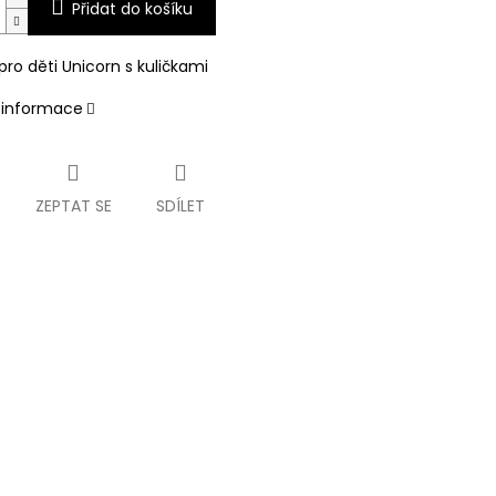
Přidat do košíku
ro děti Unicorn s kuličkami
í informace
ZEPTAT SE
SDÍLET