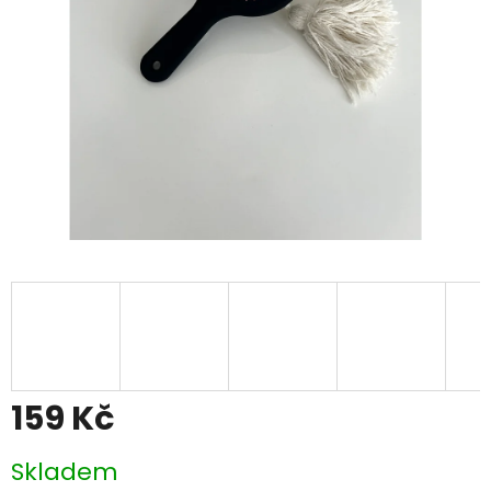
159 Kč
Měrná
Skladem
cena: