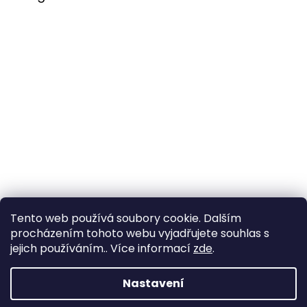
Tento web používá soubory cookie. Dalším
procházením tohoto webu vyjadřujete souhlas s
Sledovat na Instagramu
jejich používáním.. Více informací
zde
.
Nastavení
Vytvořil Shoptet