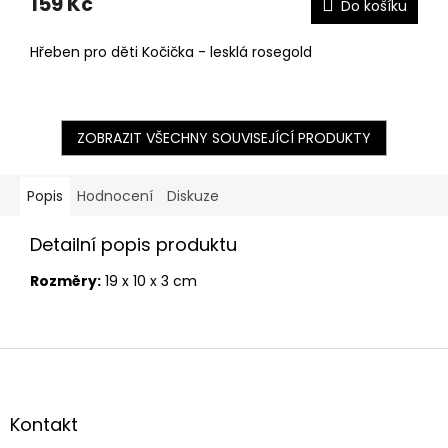
159 Kč
Do košíku
Hřeben pro děti Kočička - lesklá rosegold
ZOBRAZIT VŠECHNY SOUVISEJÍCÍ PRODUKTY
Popis
Hodnocení
Diskuze
Detailní popis produktu
Rozměry:
19 x 10 x 3 cm
Z
á
p
a
Kontakt
t