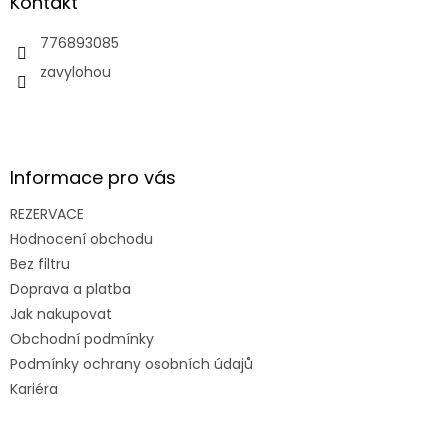
a
Kontakt
t
í
776893085
zavylohou
Informace pro vás
REZERVACE
Hodnocení obchodu
Bez filtru
Doprava a platba
Jak nakupovat
Obchodní podmínky
Podmínky ochrany osobních údajů
Kariéra