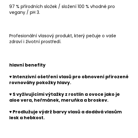
97 % přírodních složek / složení 100 % vhodné pro
vegany / pH 3.
Profesionální vlasový produkt, který pečuje o vaše
zdraví i životní prostředí.
hlavní benefity
♥
Intenzivní ošetření vlasů pro obnovení přirozené
rovnováhy pokožky hlavy.
♥
S vyživujícími výtažky z rostlin a ovoce jako je
aloe vera, heřmánek, meruňka a broskev.
♥
Prodlužuje výdrž barvy vlasů a dodává vlasům
lesk a hebkost.