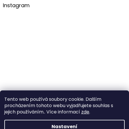
Instagram
Tento web používá soubory cookie. Dalším
procházením tohoto webu vyjadřujete souhlas s
Sledovat na Instagramu
jejich používáním.. Více informací
zde
.
Nastavení
Vytvořil Shoptet