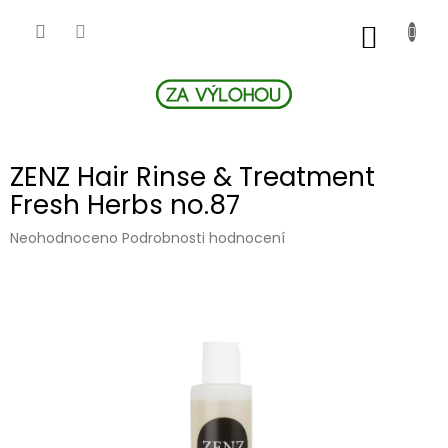
Přejít
na
NÁKUP
obsah
KOŠÍK
ZENZ Hair Rinse & Treatment
Fresh Herbs no.87
Průměrné
Neohodnoceno
Podrobnosti hodnocení
hodnocení
produktu
je
0,0
z
5
hvězdiček.