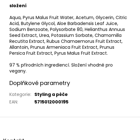
složení
Aqua, Pyrus Malus Fruit Water, Acetum, Glycerin, Citric
Acid, Butylene Glycol, Aloe Barbadensis Leaf Juice,
Sodium Benzoate, Polysorbate 80, Helianthus Annuus
Seed Extract, Urea, Potassium Sorbate, Chamomilla
Recutita Extract, Rubus Chamaemorus Fruit Extract,
Allantoin, Prunus Armeniaca Fruit Extract, Prunus
Persica Fruit Extract, Pyrus Malus Fruit Extract.
97 % přírodních ingrediencí. Složení vhodné pro
vegany.
Doplňkové parametry
Kategorie
:
Styling a péče
EAN
:
5715012000195
Z
á
p