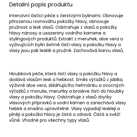
Detailní popis produktu
Intenzivní čistící péče s čerstvými bylinami. Obnovuje
přirozenou rovnováhu pokožky hlavy, obnovuje
pružnost a lesk vlasů. Odstraňuje z vlasů a pokožky
hlavy nánosy a usazeniny vodního kamene a
stylingových produktů. Extrakt z meruňek, aloe vera a
vyživujících bylin šetrně čistí vlasy a pokožku hlavy a
vlasy jsou pak lesklé a pružné. Zachovává barvu vlasů.
Hloubková péče, která čistí vlasy a pokožku hlavy a
dodává vlasům lesk a hebkost. Směs výtažků z jablka,
výživné aloe vera, zklidňujícího heřmánku a ovocných
výtažků z moruše, meruňky a broskve čistí do hloubky
vlasy a pokožku hlavy. Odstraňuje z vlasů zbytky
vlasových přípravků a vodní kámen a zanechává vlasy
hebké a snadno upravitelné. Vlasy vypadají leskleji a
plněji a pokožka hlavy je čistá a zdravá. Čistá a svěží
vůně. Vhodné pro všechny typy vlasů.