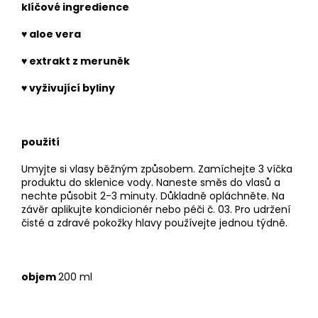
klíčové ingredience
♥
aloe vera
♥
extrakt z meruněk
♥
vyživující byliny
použití
Umyjte si vlasy běžným způsobem. Zamíchejte 3 víčka
produktu do sklenice vody. Naneste směs do vlasů a
nechte působit 2-3 minuty. Důkladně opláchněte. Na
závěr aplikujte kondicionér nebo péči č. 03. Pro udržení
čisté a zdravé pokožky hlavy používejte jednou týdně.
objem
200 ml