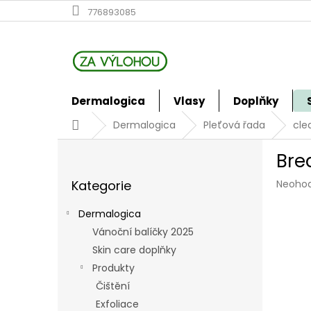
Přejít
776893085
na
obsah
Dermalogica
Vlasy
Doplňky
Domů
Dermalogica
Pleťová řada
cle
P
Bre
o
Přeskočit
s
Průmě
Kategorie
Neoho
kategorie
t
hodno
r
produk
Dermalogica
a
je
Vánoční balíčky 2025
n
0,0
z
Skin care doplňky
n
5
í
Produkty
hvězdi
p
Čištění
a
Exfoliace