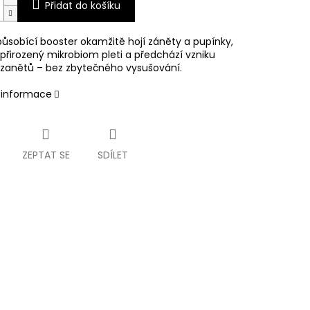
Přidat do košíku
působící booster okamžitě hojí záněty a pupínky,
 přirozený mikrobiom pleti a předchází vzniku
zanětů – bez zbytečného vysušování.
í informace
ZEPTAT SE
SDÍLET