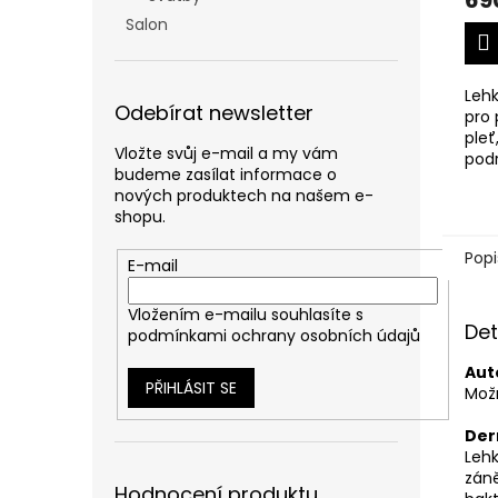
69
Salon
Leh
Odebírat newsletter
pro
pleť
Vložte svůj e-mail a my vám
podr
budeme zasílat informace o
deh
nových produktech na našem e-
udrž
shopu.
bez 
Popi
E-mail
Vložením e-mailu souhlasíte s
Det
podmínkami ochrany osobních údajů
Aut
PŘIHLÁSIT SE
Mož
Der
Lehk
záně
Hodnocení produktu