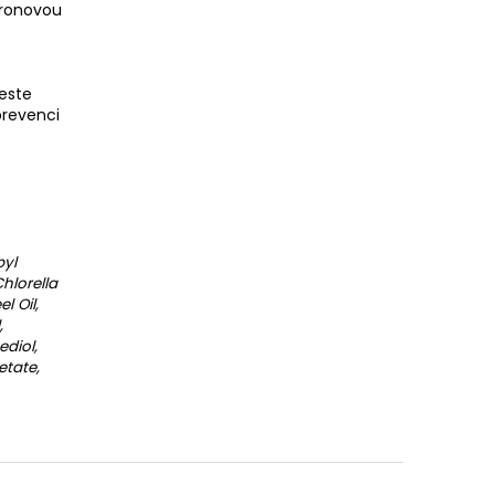
uronovou
este
prevenci
pyl
hlorella
l Oil,
,
diol,
etate,