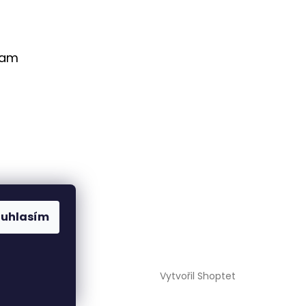
ram
ouhlasím
Sledovat na
Instagramu
Vytvořil Shoptet