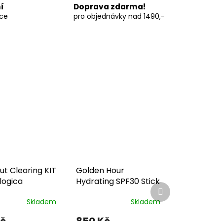
í
Doprava zdarma!
vce
pro objednávky nad 1490,-
ut Clearing KIT
Golden Hour
ogica
Hydrating SPF30 Stick
Další
produkt
Skladem
Skladem