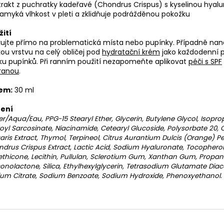
trakt z puchratky kadeřavé (Chondrus Crispus) s kyselinou hyal
amyká vlhkost v pleti a zklidňuje podrážděnou pokožku
žití
kujte přímo na problematická místa nebo pupínky. Případně nan
ou vrstvu na celý obličej pod
hydratační krém
jako každodenní 
ku pupínků. Při ranním použití nezapomeňte aplikovat
péči s SPF
ranou
.
em:
30 ml
žení
r/Aqua/Eau, PPG-15 Stearyl Ether, Glycerin, Butylene Glycol, Isopro
oyl Sarcosinate, Niacinamide, Cetearyl Glucoside, Polysorbate 20, C
aris Extract, Thymol, Terpineol, Citrus Aurantium Dulcis (Orange) Pee
drus Crispus Extract, Lactic Acid, Sodium Hyaluronate, Tocopherol
thicone, Lecithin, Pullulan, Sclerotium Gum, Xanthan Gum, Propane
onolactone, Silica, Ethylhexylglycerin, Tetrasodium Glutamate Diac
um Citrate, Sodium Benzoate, Sodium Hydroxide, Phenoxyethanol.