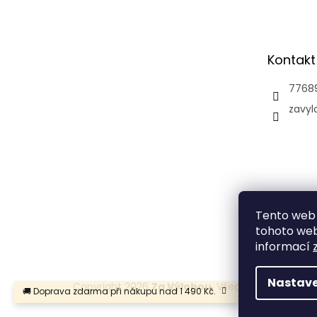
á
p
a
t
Kontakt
í
7768
zavyl
Tento web 
tohoto webu
informací
Nastave
Copyright 2026
Za Výlohou
. Všechna práva vyhr
🚚 Doprava zdarma při nákupu nad 1 490 Kč.