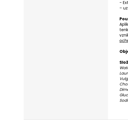
- Ex
– uz
Pou
Apli
tenk
vzni
och
Obj
Slo
Wate
Laur
Vulg
Chon
Dime
Gluc
Sodi
Z