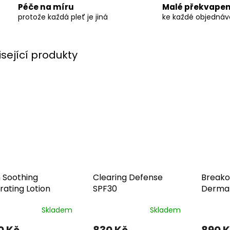
Péče na míru
Malé překvapen
protože každá pleť je jiná
ke každé objedná
isející produkty
n Soothing
Clearing Defense
Breako
rating Lotion
SPF30
Dermal
Skladem
Skladem