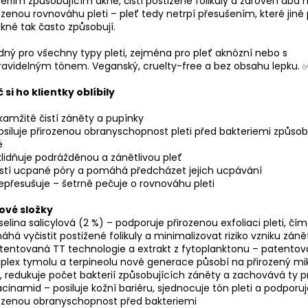
eriím způsobujícím akné, čistí postižené folikuly a zároveň dbá 
ozenou rovnováhu pleti – pleť tedy netrpí přesušením, které jiné 
kné tak často způsobují.
ný pro všechny typy pleti, zejména pro pleť aknózní nebo s
avidelným tónem. Veganský, cruelty-free a bez obsahu lepku. 
 si ho klientky oblíbily
kamžitě čistí záněty a pupínky
osiluje přirozenou obranyschopnost pleti před bakteriemi způsob
é
klidňuje podrážděnou a zánětlivou pleť
istí ucpané póry a pomáhá předcházet jejich ucpávání
epřesušuje – šetrně pečuje o rovnováhu pleti
čové složky
selina salicylová (2 %) – podporuje přirozenou exfoliaci pleti, čím
há vyčistit postižené folikuly a minimalizovat riziko vzniku záně
tentovaná TT technologie a extrakt z fytoplanktonu – patento
lex tymolu a terpineolu nové generace působí na přirozený m
i, redukuje počet bakterií způsobujících záněty a zachovává ty 
acinamid – posiluje kožní bariéru, sjednocuje tón pleti a podporu
rozenou obranyschopnost před bakteriemi