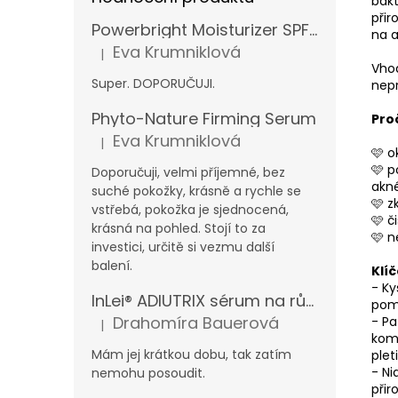
bakt
přir
Powerbright Moisturizer SPF 50
na a
Eva Krumniklová
|
Hodnocení produktu je 5 z 5 hvězdiček.
Vhod
Super. DOPORUČUJI.
nepr
Phyto-Nature Firming Serum
Proč
Eva Krumniklová
|
Hodnocení produktu je 5 z 5 hvězdiček.
🩷 o
🩷 p
Doporučuji, velmi příjemné, bez
akn
suché pokožky, krásně a rychle se
🩷 z
vstřebá, pokožka je sjednocená,
🩷 č
krásná na pohled. Stojí to za
🩷 n
investici, určitě si vezmu další
balení.
Klí
- Ky
InLei® ADIUTRIX sérum na růst řas a obočí
pomá
Drahomíra Bauerová
- Pa
|
Hodnocení produktu je 5 z 5 hvězdiček.
komp
Mám jej krátkou dobu, tak zatím
plet
- Ni
nemohu posoudit.
při