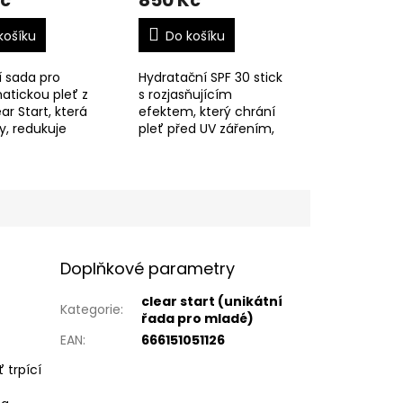
Kč
850 Kč
košíku
Do košíku
í sada pro
Hydratační SPF 30 stick
atickou pleť z
s rozjasňujícím
ar Start, která
efektem, který chrání
ry, redukuje
pleť před UV zářením,
y a pomáhá
neucpává póry a je
leť svěží,
ideální na cesty i
vanou a bez
během dne.
ného lesku.
Doplňkové parametry
clear start (unikátní
Kategorie
:
řada pro mladé)
EAN
:
666151051126
 trpící