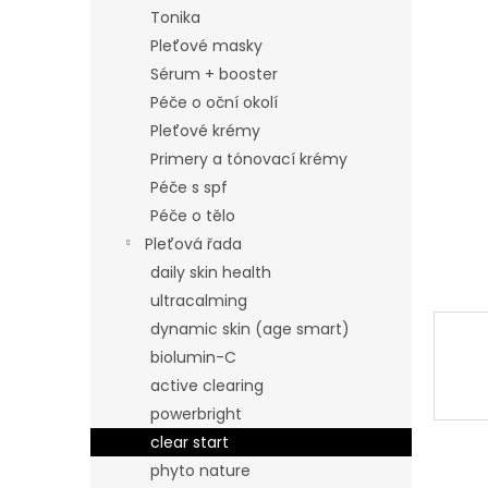
n
Tonika
e
Pleťové masky
l
Sérum + booster
Péče o oční okolí
Pleťové krémy
Primery a tónovací krémy
Péče s spf
Péče o tělo
Pleťová řada
daily skin health
ultracalming
dynamic skin (age smart)
biolumin-C
active clearing
powerbright
clear start
phyto nature