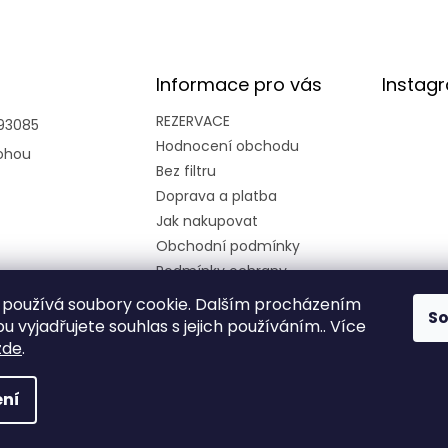
Informace pro vás
Instag
REZERVACE
93085
Hodnocení obchodu
ohou
Bez filtru
Doprava a platba
Jak nakupovat
Obchodní podmínky
Podmínky ochrany
osobních údajů
používá soubory cookie. Dalším procházením
Kariéra
S
 vyjadřujete souhlas s jejich používáním.. Více
zde
.
ní
azena.