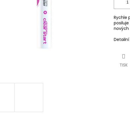
Rychle 
posiluje
nových 
Detailn
TISK