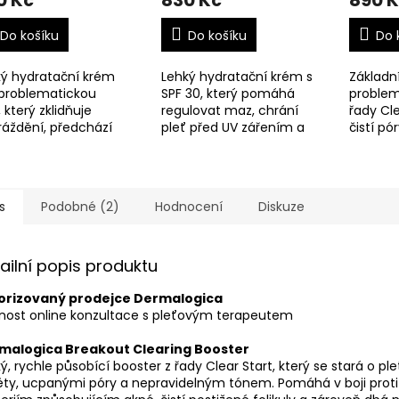
0 Kč
830 Kč
890 
Do košíku
Do košíku
Do 
ký hydratační krém
Lehký hydratační krém s
Základn
 problematickou
SPF 30, který pomáhá
problem
, který zklidňuje
regulovat maz, chrání
řady Cle
áždění, předchází
pleť před UV zářením a
čistí pó
ydrataci a pomáhá
zároveň ji zanechává
pupínk
et pleť v rovnováze
dlouhodobě matnou
udržet p
zatížení.
bez ucpávání pórů.
hydrato
nadměr
s
Podobné (2)
Hodnocení
Diskuze
ailní popis produktu
orizovaný prodejce Dermalogica
nost online konzultace s pleťovým terapeutem
malogica Breakout Clearing Booster
ý, rychle působící booster z řady Clear Start, který se stará o pleť
ty, ucpanými póry a nepravidelným tónem. Pomáhá v boji proti