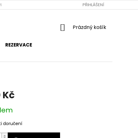
RAVA A PLATBA
JAK NAKUPOVAT
PŘIHLÁŠENÍ
OBCHODNÍ PODMÍNKY
NÁKUPNÍ
Prázdný košík
KOŠÍK
REZERVACE
 Kč
dem
i doručení