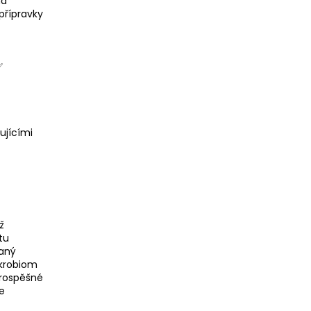
na
přípravky
✅
ujícími
ž
tu
vaný
ikrobiom
prospěšné
je