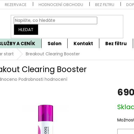
REZERVACE
HODNOCENÍ OBCHODU
BEZ FILTRU
DOP
HLEDAT
SLUŽBY A CENÍK
Salon
Kontakt
Bez filtru
ar start
Breakout Clearing Booster
akout Clearing Booster
rné
dnoceno
Podrobnosti hodnocení
cení
690
tu
Měrná
Skla
cena:
ček.
Možnost