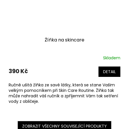
Žíňka na skincare
Skladem
390 Kč
DETAIL
Ručně ušitá žíňka ze savé látky, která se stane Vašim
velkým pomocníkem při Skin Care Routine. Žíňka tak
může nahradit váš ručník a zpříjemnit Vám tak setření
vody z obličeje.
ZOBRAZIT VŠECHNY SOUVISEJÍCÍ PRODUKTY