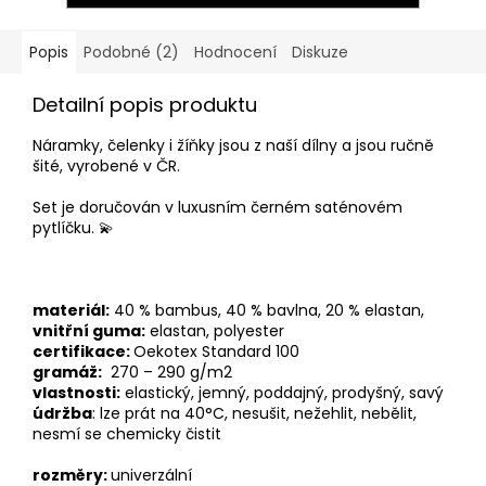
Popis
Podobné (2)
Hodnocení
Diskuze
Detailní popis produktu
Náramky, čelenky i žíňky jsou z naší dílny a jsou ručně
šité, vyrobené v ČR.
Set je doručován
v luxusním černém saténovém
pytlíčku. 💫
materiál:
40 % bambus, 40 % bavlna, 20 % elastan,
vnitřní guma:
elastan, polyester
certifikace:
Oekotex Standard 100
gramáž:
270 – 290 g/m2
vlastnosti:
elastický, jemný, poddajný, prodyšný, savý
údržba
: lze prát na 40
°C, nesušit, nežehlit, nebělit,
nesmí se chemicky čistit
rozměry:
univerzální