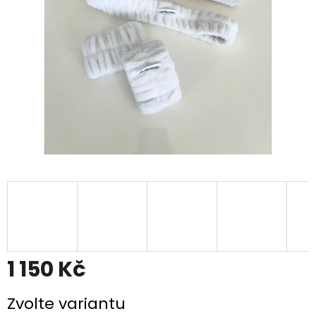
1 150 Kč
Měrná
Zvolte variantu
cena: