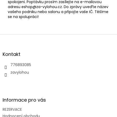
spokojeni. Poptávku prosím zasílejte na e-mailovou
adresu eshop@za-vylohou.cz. Do zprávy uveďte název
vašeho podniku nebo salonu a připojte vaše IČ. Těšíme
se na spolupráci!
Z
á
p
a
Kontakt
t
í
776893085
zavylohou
Informace pro vás
REZERVACE
Hodnocení obchodu