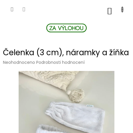
Přejít
na
NÁKUP
obsah
KOŠÍK
Čelenka (3 cm), náramky a žíňka
Průměrné
Neohodnoceno
Podrobnosti hodnocení
hodnocení
produktu
je
0,0
z
5
hvězdiček.