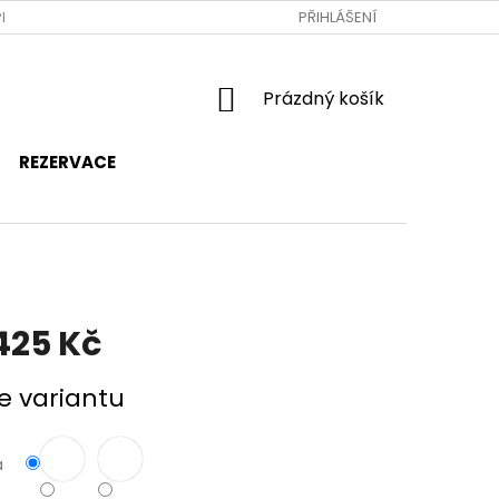
RAVA A PLATBA
JAK NAKUPOVAT
PŘIHLÁŠENÍ
OBCHODNÍ PODMÍNKY
NÁKUPNÍ
Prázdný košík
KOŠÍK
REZERVACE
425 Kč
e variantu
a