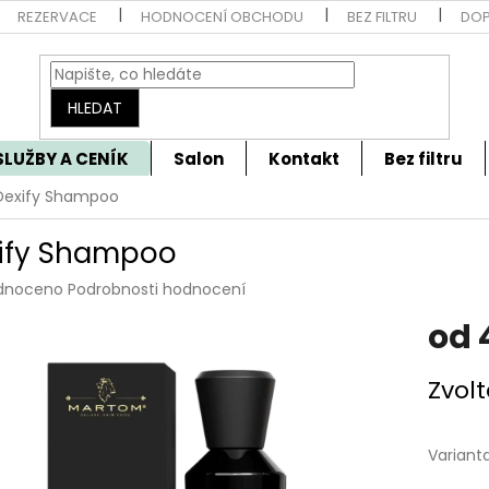
REZERVACE
HODNOCENÍ OBCHODU
BEZ FILTRU
DOP
HLEDAT
SLUŽBY A CENÍK
Salon
Kontakt
Bez filtru
Dexify Shampoo
ify Shampoo
rné
dnoceno
Podrobnosti hodnocení
cení
od
tu
Měrná
Zvolt
cena:
ček.
Variant