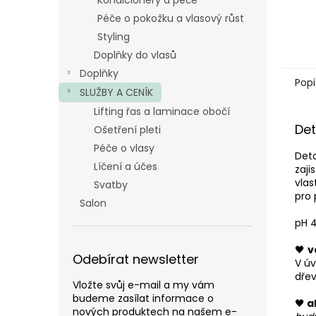
Kondicionéry a péče
Péče o pokožku a vlasový růst
Styling
Doplňky do vlasů
Doplňky
Popi
SLUŽBY A CENÍK
Lifting řas a laminace obočí
Det
Ošetření pleti
Péče o vlasy
Deto
Líčení a účes
zaji
vlas
Svatby
pro 
Salon
pH 4
🖤
v
Odebírat newsletter
V úv
dřev
Vložte svůj e-mail a my vám
budeme zasílat informace o
🖤
ak
nových produktech na našem e-