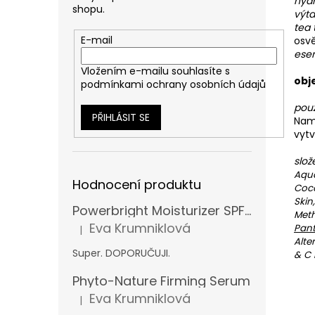
hyd
shopu.
výta
tea 
E-mail
osvě
esen
Vložením e-mailu souhlasíte s
obj
podmínkami ochrany osobních údajů
použi
PŘIHLÁSIT SE
Namo
vytv
slož
Aqua
Hodnocení produktu
Coc
Skin
Powerbright Moisturizer SPF 50
Meth
Eva Krumniklová
Pan
|
Hodnocení produktu je 5 z 5 hvězdiček.
Alte
Super. DOPORUČUJI.
& C 
Phyto-Nature Firming Serum
Eva Krumniklová
|
Hodnocení produktu je 5 z 5 hvězdiček.