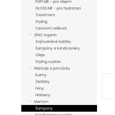
n
PUFF.ME - pro objem
e
GLOSS.ME - pro hydrataci
l
Treatment
Styling
Cestovní velikosti
ZENZ organic
Zvýhodněné balíčky
Šampóny a kondicionéry
Oleje
Styling a péče
Nástroje a pomůcky
Kulmy
Žehličky
Fény
Hřebeny
Martom
Šampony