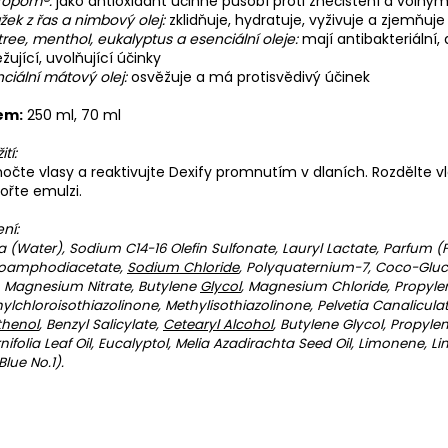
ropom
®
:
jako antioxidant účinně působí proti znečištění a volný
žek z řas a nimbový olej:
zklidňuje, hydratuje, vyživuje a zjemňuje
tree, menthol, eukalyptus a esenciální oleje:
mají antibakteriální,
žující, uvolňující účinky
ciální mátový olej:
osvěžuje a má protisvědivý účinek
em:
250 ml, 70 ml
tí:
čte vlasy a reaktivujte Dexify promnutím v dlaních. Rozdělte v
ořte emulzi.
ení:
 (Water), Sodium C14-16 Olefin Sulfonate, Lauryl Lactate, Parfum
oamphodiacetate,
Sodium Chloride
, Polyquaternium-7, Coco-Glu
, Magnesium Nitrate, Butylene
Glycol
, Magnesium Chloride, Propyle
ylchloroisothiazolinone, Methylisothiazolinone, Pelvetia Canaliculat
thenol
, Benzyl Salicylate,
Cetearyl Alcohol
, Butylene Glycol, Propyle
rnifolia Leaf Oil, Eucalyptol, Melia Azadirachta Seed Oil, Limonene, Li
Blue No.1).