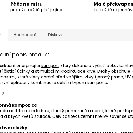
Péče na míru
Malé překvapen
protože každá pleť je jiná
ke každé objedná
s
Hodnocení
Diskuze
ailní popis produktu
xikační energizující
šampon
, který dokonale vyčistí pokožku hla
stí čisticí účinky a stimulaci mikrocirkulace krve. Dexify obsahu
tnostmi, která vlasy chrání před vnějšími vlivy (jemný prach, UV p
první aplikaci v kombinaci s dalším typem šamponu.
,7
onná kompozice
odu ucítíte mandarinku, sladký pomeranč a neroli, které postupně
a a bílých květů sturače. Celý zážitek uzemní hřejivý závěr se s
tivní složky