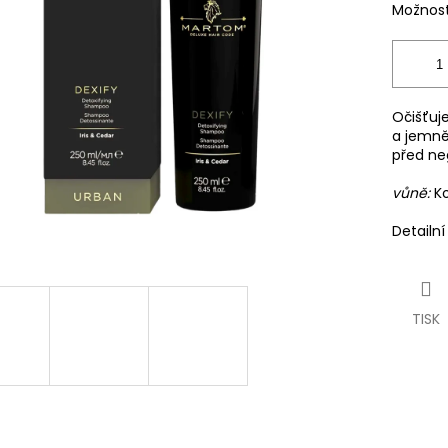
Možnost
Očišťuj
a jemně
před neg
vůně:
Ko
Detailn
TISK