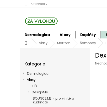
Přejít
776893085
na
obsah
Dermalogica
Vlasy
Doplňky
Domů
Vlasy
Martom
Šampony
P
Dex
o
Přeskočit
s
Průmě
Kategorie
Neoho
kategorie
t
hodno
r
produk
Dermalogica
a
je
Vlasy
n
0,0
z
K18
n
5
í
DesignMe
hvězdi
p
BOUNCE.ME - pro vlnité a
a
kudrnaté