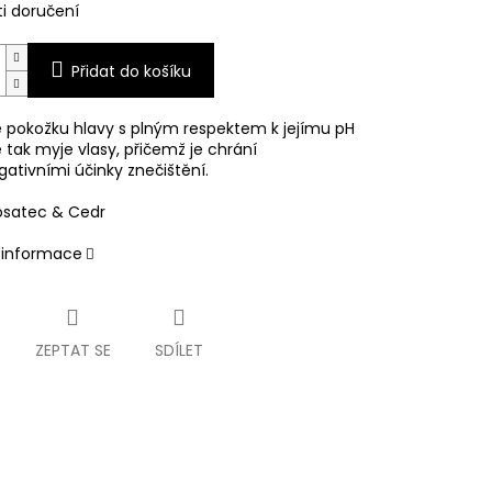
i doručení
Přidat do košíku
e pokožku hlavy s plným respektem k jejímu pH
 tak myje vlasy, přičemž je chrání
ativními účinky znečištění.
satec & Cedr
í informace
ZEPTAT SE
SDÍLET