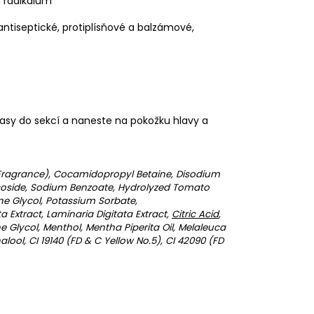
m radikálům
 antiseptické, protiplísňové a balzámové,
lasy do sekcí a naneste na pokožku hlavy a
 (Fragrance), Cocamidopropyl Betaine, Disodium
coside, Sodium Benzoate, Hydrolyzed Tomato
ne Glycol, Potassium Sorbate,
a Extract, Laminaria Digitata Extract,
Citric Acid
,
ne Glycol, Menthol, Mentha Piperita Oil, Melaleuca
nalool, CI 19140 (FD & C Yellow No.5), CI 42090 (FD