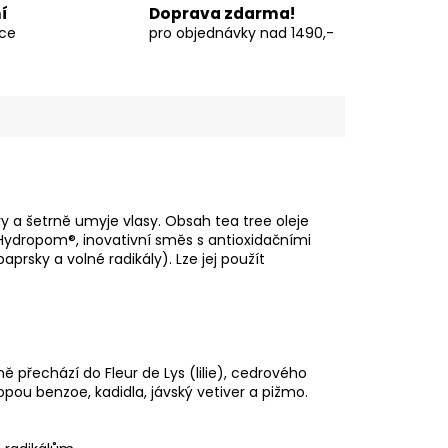
í
Doprava zdarma!
vce
pro objednávky nad 1490,-
vy a šetrně umyje vlasy. Obsah tea tree oleje
je Hydropom®, inovativní směs s antioxidačními
aprsky a volné radikály). Lze jej použít
 přechází do Fleur de Lys (lilie), cedrového
topou benzoe, kadidla, jávský vetiver a pižmo.