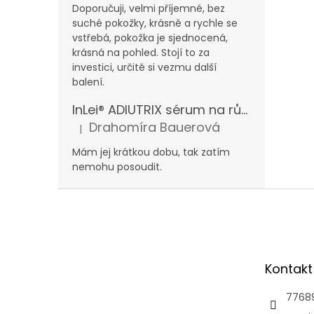
Doporučuji, velmi příjemné, bez
suché pokožky, krásně a rychle se
vstřebá, pokožka je sjednocená,
krásná na pohled. Stojí to za
investici, určitě si vezmu další
balení.
InLei® ADIUTRIX sérum na růst řas a obočí
Drahomíra Bauerová
|
Hodnocení produktu je 5 z 5 hvězdiček.
Mám jej krátkou dobu, tak zatím
nemohu posoudit.
Z
á
p
a
t
Kontakt
í
7768