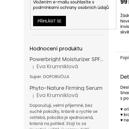
99
Vložením e-mailu souhlasíte s
podmínkami ochrany osobních údajů
Žádn
PŘIHLÁSIT SE
Nov
invi
skvě
ty n
Hodnocení produktu
Popi
Powerbright Moisturizer SPF 50
Eva Krumniklová
|
Hodnocení produktu je 5 z 5 hvězdiček.
Det
Super. DOPORUČUJI.
Desi
Phyto-Nature Firming Serum
Snad
Eva Krumniklová
|
Hodnocení produktu je 5 z 5 hvězdiček.
s po
Doporučuji, velmi příjemné, bez
♥
ori
suché pokožky, krásně a rychle se
♥
kr
vstřebá, pokožka je sjednocená,
♥
ne
krásná na pohled. Stojí to za