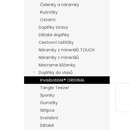
n
Čelenky a náramky
e
Ručníčky
l
Ostatní
Doplňky stravy
Dětské doplňky
Cestovní taštičky
Náramky z minerálů TOUCH
Náramky z minerálů
Macrame klíčenky
Doplňky do vlasů
Invisibobble® ORIGINAL
Tangle Teezer
Sponky
Gumičky
Skřipce
Svatební
Dětské