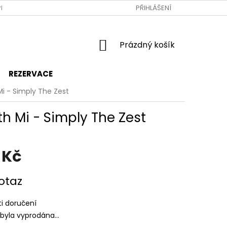
RAVA A PLATBA
JAK NAKUPOVAT
PŘIHLÁŠENÍ
OBCHODNÍ PODMÍNKY
NÁKUPNÍ
Prázdný košík
KOŠÍK
REZERVACE
i - Simply The Zest
 Mi - Simply The Zest
 Kč
otaz
i doručení
 byla vyprodána…