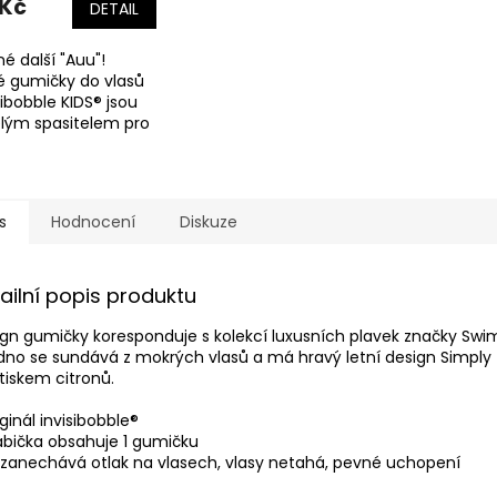
 Kč
DETAIL
é další "Auu"!
é gumičky do vlasů
sibobble KIDS® jsou
lým spasitelem pro
ejmenší.
s
Hodnocení
Diskuze
ailní popis produktu
gn gumičky koresponduje s kolekcí luxusních plavek značky Swim
no se sundává z mokrých vlasů a má hravý letní design Simply
tiskem citronů.
ginál invisibobble®
abička obsahuje 1 gumičku
zanechává otlak na vlasech, vlasy netahá, pevné uchopení