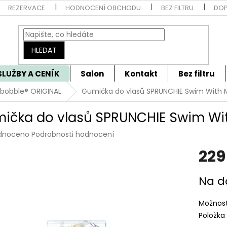
REZERVACE
HODNOCENÍ OBCHODU
BEZ FILTRU
DOP
HLEDAT
SLUŽBY A CENÍK
Salon
Kontakt
Bez filtru
sibobble® ORIGINAL
Gumička do vlasů SPRUNCHIE Swim With M
ička do vlasů SPRUNCHIE Swim With
rné
dnoceno
Podrobnosti hodnocení
cení
229
tu
Měrná
Na d
cena:
ček.
Možnost
Položka