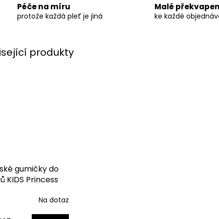
Péče na míru
Malé překvapen
protože každá pleť je jiná
ke každé objedná
isející produkty
ské gumičky do
sů KIDS Princess
rkle
Na dotaz