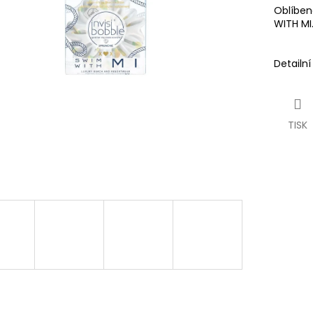
Oblíben
WITH MI
Detailn
TISK