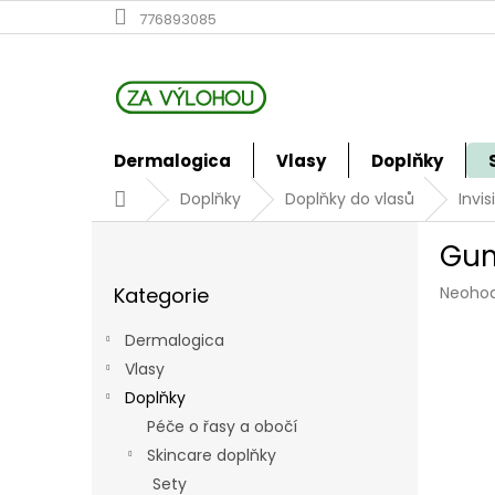
Přejít
776893085
na
obsah
Dermalogica
Vlasy
Doplňky
Domů
Doplňky
Doplňky do vlasů
Invi
P
Gum
o
Přeskočit
s
Průmě
Kategorie
Neoho
kategorie
t
hodno
r
produk
Dermalogica
a
je
Vlasy
n
0,0
z
Doplňky
n
5
í
Péče o řasy a obočí
hvězdi
p
Skincare doplňky
a
Sety