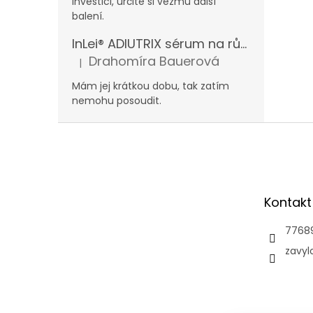
investici, určitě si vezmu další
balení.
InLei® ADIUTRIX sérum na růst řas a obočí
Drahomíra Bauerová
|
Hodnocení produktu je 5 z 5 hvězdiček.
Mám jej krátkou dobu, tak zatím
nemohu posoudit.
Z
á
p
a
t
Kontakt
í
7768
zavyl