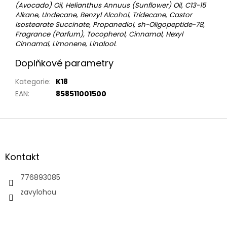
(Avocado) Oil, Helianthus Annuus (Sunflower) Oil, C13-15
Alkane, Undecane, Benzyl Alcohol, Tridecane, Castor
Isostearate Succinate, Propanediol, sh-Oligopeptide-78,
Fragrance (Parfum), Tocopherol, Cinnamal, Hexyl
Cinnamal, Limonene, Linalool.
Doplňkové parametry
Kategorie
:
K18
EAN
:
858511001500
Z
á
p
a
Kontakt
t
í
776893085
zavylohou