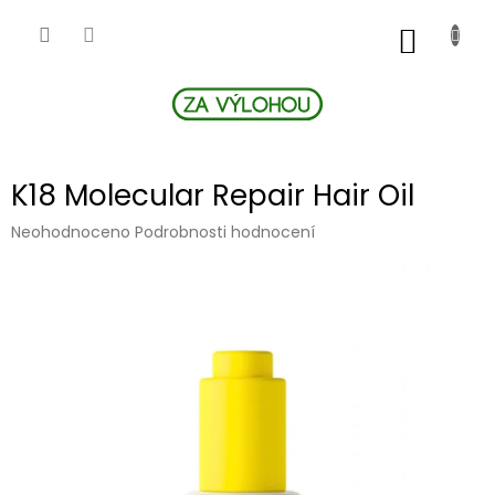
Přejít
na
NÁKUP
obsah
KOŠÍK
K18 Molecular Repair Hair Oil
Průměrné
Neohodnoceno
Podrobnosti hodnocení
hodnocení
produktu
je
0,0
z
5
hvězdiček.