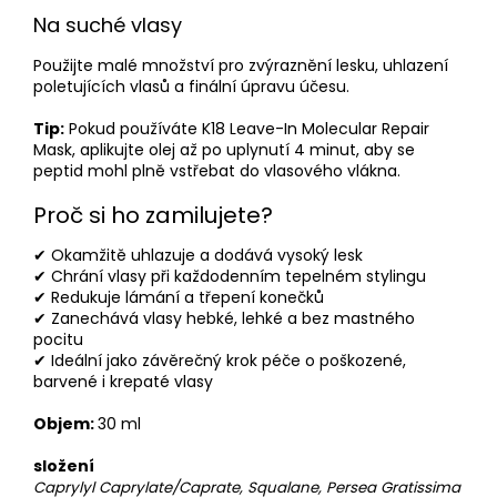
Na suché vlasy
Použijte malé množství pro zvýraznění lesku, uhlazení
poletujících vlasů a finální úpravu účesu.
Tip:
Pokud používáte K18 Leave-In Molecular Repair
Mask, aplikujte olej až po uplynutí 4 minut, aby se
peptid mohl plně vstřebat do vlasového vlákna.
Proč si ho zamilujete?
✔ Okamžitě uhlazuje a dodává vysoký lesk
✔ Chrání vlasy při každodenním tepelném stylingu
✔ Redukuje lámání a třepení konečků
✔ Zanechává vlasy hebké, lehké a bez mastného
pocitu
✔ Ideální jako závěrečný krok péče o poškozené,
barvené i krepaté vlasy
Objem:
30 ml
složení
Caprylyl Caprylate/Caprate, Squalane, Persea Gratissima