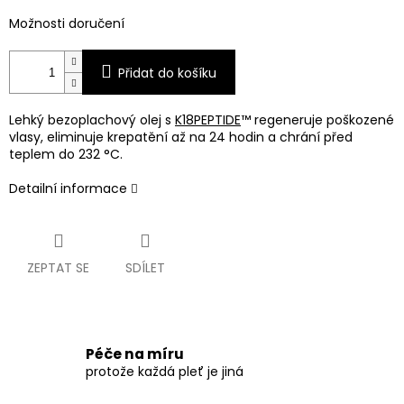
Možnosti doručení
Přidat do košíku
Lehký bezoplachový olej s
K18PEPTIDE
™ regeneruje poškozené
vlasy, eliminuje krepatění až na 24 hodin a chrání před
teplem do 232 °C.
Detailní informace
ZEPTAT SE
SDÍLET
Péče na míru
protože každá pleť je jiná