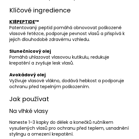
Klíčové ingredience
K18PEPTIDE
™
Patentovaný peptid pomáhá obnovovat poškozené
vlasové řetězce, podporuje pevnost vlasů a přispívá k
jejich dlouhodobě zdravému vzhledu.
Slunečnicový olej
Pomáhá uhlazovat vlasovou kutikulu, redukuje
krepatění a zvyšuje lesk vlasů.
Avokádový olej
Vyživuje vlasové vlákno, dodává hebkost a podporuje
ochranu před tepelným poškozením.
Jak používat
Na vlhké vlasy
Naneste 1–3 kapky do délek a konečků ručníkem
vysušených vlasů pro ochranu před teplem, usnadnění
stylingu a omezení krepatění.