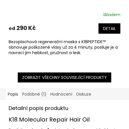
Skladem
290 Kč
od
DETAIL
Bezoplachová regenerační maska s K18PEPTIDE™
obnovuje poškozené vlasy už za 4 minuty, posiluje je a
navrací jim hebkost, pružnost a lesk.
ZOBRAZIT VŠECHNY SOUVISEJÍCÍ PRODUKTY
Popis
Podobné (1)
Hodnocení
Diskuze
Detailní popis produktu
K18 Molecular Repair Hair Oil