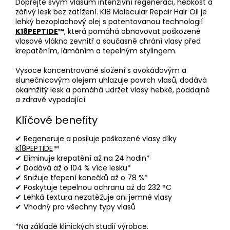
Dopřejte svým vlasům intenzivní regeneraci, hebkost a
zářivý lesk bez zatížení. K18 Molecular Repair Hair Oil je
lehký bezoplachový olej s patentovanou technologií
K18PEPTIDE
™
, která pomáhá obnovovat poškozené
vlasové vlákno zevnitř a současně chrání vlasy před
krepatěním, lámáním a tepelným stylingem.
Vysoce koncentrované složení s avokádovým a
slunečnicovým olejem uhlazuje povrch vlasů, dodává
okamžitý lesk a pomáhá udržet vlasy hebké, poddajné
a zdravě vypadající.
Klíčové benefity
✔ Regeneruje a posiluje poškozené vlasy díky
K18PEPTIDE
™
✔ Eliminuje krepatění až na 24 hodin*
✔ Dodává až o 104 % více lesku*
✔ Snižuje třepení konečků až o 78 %*
✔ Poskytuje tepelnou ochranu až do 232 °C
✔ Lehká textura nezatěžuje ani jemné vlasy
✔ Vhodný pro všechny typy vlasů
*Na základě klinických studií výrobce.