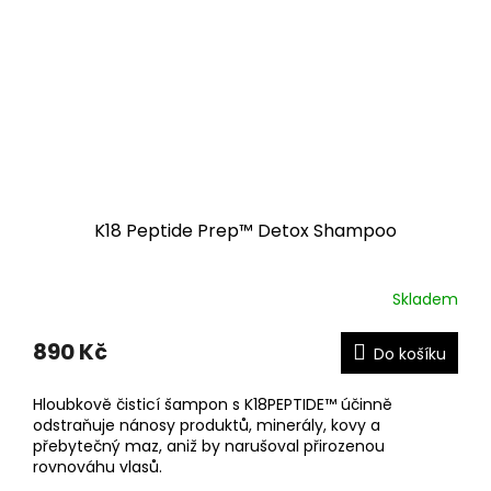
K18 Peptide Prep™ Detox Shampoo
Skladem
890 Kč
Do košíku
Hloubkově čisticí šampon s K18PEPTIDE™ účinně
odstraňuje nánosy produktů, minerály, kovy a
přebytečný maz, aniž by narušoval přirozenou
rovnováhu vlasů.