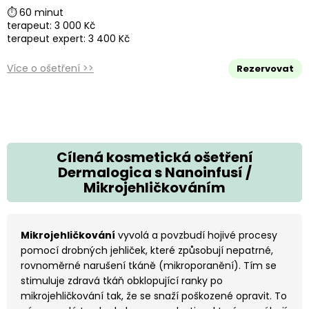
⏱ 60 minut
terapeut: 3 000 Kč
terapeut expert: 3 400 Kč
Více o ošetření >>
Rezervovat
Cílená kosmetická ošetření
Dermalogica s Nanoinfusí /
Mikrojehličkováním
Mikrojehličkování
vyvolá a povzbudí hojivé procesy
pomocí drobných jehliček, které způsobují nepatrné,
rovnoměrné narušení tkáně (mikroporanění). Tím se
stimuluje zdravá tkáň obklopující ranky po
mikrojehličkování tak, že se snaží poškozené opravit. To