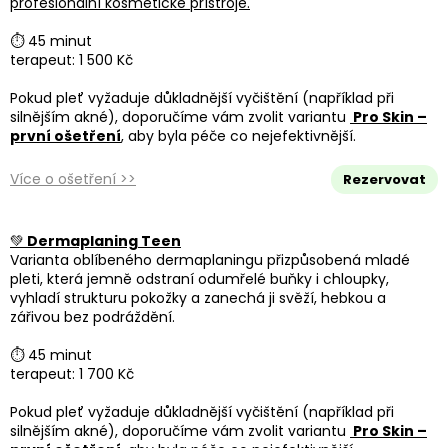
profesionální kosmetické přístroje.
⏱ 45 minut
terapeut: 1 500 Kč
Pokud pleť vyžaduje důkladnější vyčištění (například při
silnějším akné), doporučíme vám zvolit variantu
Pro Skin –
první ošetření
, aby byla péče co nejefektivnější.
Více o ošetření >>
Rezervovat
💚
Dermaplaning Teen
Varianta oblíbeného dermaplaningu přizpůsobená mladé
pleti, která jemně odstraní odumřelé buňky i chloupky,
vyhladí strukturu pokožky a zanechá ji svěží, hebkou a
zářivou bez podráždění.
⏱ 45 minut
terapeut: 1 700 Kč
Pokud pleť vyžaduje důkladnější vyčištění (například při
silnějším akné), doporučíme vám zvolit variantu
Pro Skin –