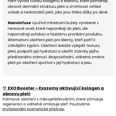
nám vyvolá tvorbu kolagenu a elastinu, které pomáhají
obnovit dermální strukturu pleti a zmírňovat vzhled
vrásek a nedostatků pleti, jako jsou třeba důlky po akné.
Nanoinfuse
využívá miniaturní kužely vyrobené z
nerezové oceli, které nepronikají do pleti, ale
napomáhají exfoliaci a hlubšímu pronikání produktu.
Alternativní ošetření pleti pro klienty, kteří patří k
citlivějším typům. Ošetření dokáže vylepšit texturu
pleti, podpořit její hydrataci a ošetřit známky jejího
předčasného stárnutí. Bezprostřední, viditelná změna
pleti po ošetření spočívá v její hydrataci a jasu.
💚
EXO Booster – Exozomy aktivující kolagen a
obnovu pleti
Prémiové ošetření s mikrojehličkováním, které stimuluje
regeneraci a viditelně omlazuje pleť. Používáme
profesionální kosmetické přístroje.