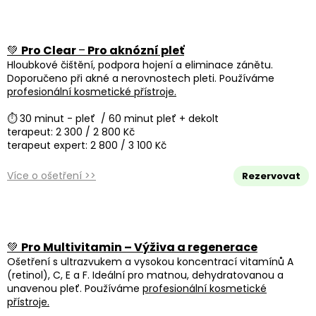
💚
Pro Clear
–
Pro aknózní pleť
Hloubkové čištění, podpora hojení a eliminace zánětu.
Doporučeno při akné a nerovnostech pleti. Používáme
profesionální kosmetické přístroje.
⏱ 30 minut - pleť / 60 minut pleť + dekolt
terapeut: 2 300 / 2 800 Kč
terapeut expert: 2 800 / 3 100 Kč
Více o ošetření >>
Rezervovat
💚
Pro Multivitamin – Výživa a regenerace
Ošetření s ultrazvukem a vysokou koncentrací vitamínů A
(retinol), C, E a F. Ideální pro matnou, dehydratovanou a
unavenou pleť. Používáme
profesionální kosmetické
přístroje.