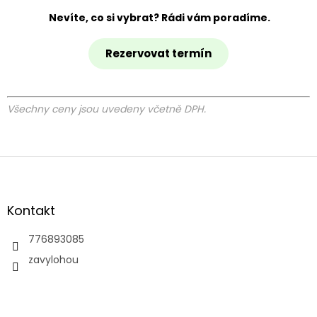
Nevíte, co si vybrat? Rádi vám poradíme.
Rezervovat termín
Všechny ceny jsou uvedeny včetně DPH.
Z
á
p
a
Kontakt
t
í
776893085
zavylohou