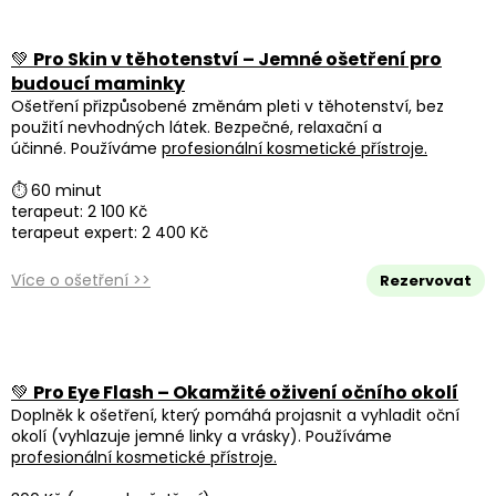
💚
Pro Skin v těhotenství – Jemné ošetření pro
budoucí maminky
Ošetření přizpůsobené změnám pleti v těhotenství, bez
použití nevhodných látek. Bezpečné, relaxační a
účinné. Používáme
profesionální kosmetické přístroje.
⏱ 60 minut
terapeut: 2 100 Kč
terapeut expert: 2 400 Kč
Více o ošetření >>
Rezervovat
💚
Pro Eye Flash – Okamžité oživení očního okolí
Doplněk k ošetření, který pomáhá projasnit a vyhladit oční
okolí (vyhlazuje jemné linky a vrásky). Používáme
profesionální kosmetické přístroje.