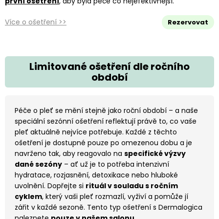
první ošetření
, aby byla péče co nejefektivnější.
Více o ošetření >>
Rezervovat
Limitované ošetření dle ročního
období
Péče o pleť se mění stejně jako roční období – a naše
speciální sezónní ošetření reflektují právě to, co vaše
pleť aktuálně nejvíce potřebuje. Každé z těchto
ošetření je dostupné pouze po omezenou dobu a je
navrženo tak, aby reagovalo na
specifické výzvy
dané sezóny
– ať už je to potřeba intenzivní
hydratace, rozjasnění, detoxikace nebo hluboké
uvolnění. Dopřejte si
rituál v souladu s ročním
cyklem
, který vaši pleť rozmazlí, vyživí a pomůže jí
zářit v každé sezoně. Tento typ ošetření s Dermalogica
naleznete
pouze v našem salonu.