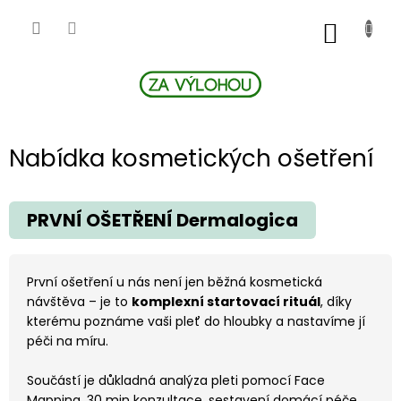
Přejít
na
NÁKUP
obsah
KOŠÍK
Nabídka kosmetických ošetření
PRVNÍ OŠETŘENÍ Dermalogica
První ošetření u nás není jen běžná kosmetická
návštěva – je to
komplexní startovací rituál
, díky
kterému poznáme vaši pleť do hloubky a nastavíme jí
péči na míru.
Součástí je důkladná analýza pleti pomocí Face
Mapping, 30 min konzultace, sestavení domácí péče,