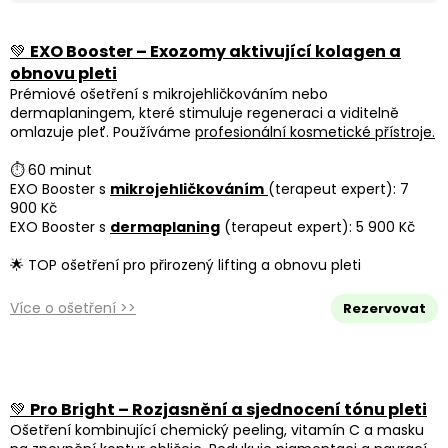
💚
EXO Booster – Exozomy aktivující kolagen a
obnovu pleti
Prémiové ošetření s mikrojehličkováním nebo
dermaplaningem, které stimuluje regeneraci a viditelně
omlazuje pleť. Používáme
profesionální kosmetické přístroje.
⏱ 60 minut
EXO Booster s
mikrojehličkováním
(terapeut expert): 7
900 Kč
EXO Booster s
dermaplaning
(terapeut expert): 5 900 Kč
🌟 TOP ošetření pro přirozený lifting a obnovu pleti
Více o ošetření >>
Rezervovat
💚
Pro Bright – Rozjasnění a sjednocení tónu pleti
Ošetření kombinující chemický peeling, vitamín C a masku