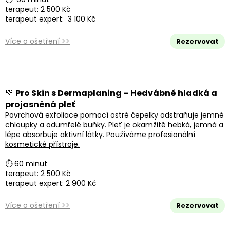
terapeut: 2 500 Kč
terapeut expert: 3 100 Kč
Více o ošetření >>
Rezervovat
💚
Pro Skin s Dermaplaning – Hedvábně hladká a
projasněná pleť
Povrchová exfoliace pomocí ostré čepelky odstraňuje jemné
chloupky a odumřelé buňky. Pleť je okamžitě hebká, jemná a
lépe absorbuje aktivní látky. Používáme
profesionální
kosmetické přístroje.
⏱ 60 minut
terapeut: 2 500 Kč
terapeut expert: 2 900 Kč
Více o ošetření >>
Rezervovat