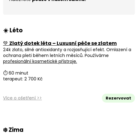
☀️ Léto
💚
Zlatý dotek léta – Luxusní péče se zlatem
24k zlato, silné antioxidanty a rozjasňující efekt. Omlazení a
ochrana pleti během letních měsíců. Používáme
profesionální kosmetické přístroje.
⏱ 60 minut
terapeut: 2 700 Kč
Více o ošetření >>
Rezervovat
❄️ Zima