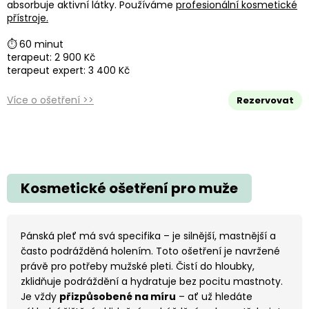
absorbuje aktivní látky. Používáme
profesionální kosmetické
přístroje.
⏱ 60 minut
terapeut: 2 900 Kč
terapeut expert: 3 400 Kč
Více o ošetření >>
Rezervovat
Kosmetické ošetření pro muže
Pánská pleť má svá specifika – je silnější, mastnější a
často podrážděná holením. Toto ošetření je navržené
právě pro potřeby mužské pleti. Čistí do hloubky,
zklidňuje podráždění a hydratuje bez pocitu mastnoty.
Je vždy
přizpůsobené na míru
– ať už hledáte