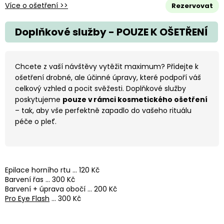
Více o ošetření >>
Rezervovat
Doplňkové služby - POUZE K OŠETŘENÍ
Chcete z vaší návštěvy vytěžit maximum? Přidejte k
ošetření drobné, ale účinné úpravy, které podpoří váš
celkový vzhled a pocit svěžesti. Doplňkové služby
poskytujeme
pouze v rámci kosmetického ošetření
– tak, aby vše perfektně zapadlo do vašeho rituálu
péče o pleť.
Epilace horního rtu ... 120 Kč
Barvení řas ... 300 Kč
Barvení + úprava obočí ... 200 Kč
Pro Eye Flash
... 300 Kč