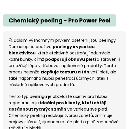
Chemický peeling - Pro Power Peel
🔍 Dalším významným prvkem ošetření jsou peelingy.
Dermalogica používá
peelingy s vysokou
bioaktivitou
, které efektivně odstraňují odumřelé
kožní buňky, čímž
podporují obnovu pleti
a zároveň jí
umožňují lépe vstřebávat aplikované produkty. Tento
proces nejenže
zlepšuje texturu a tón
vaší pleti, ale
také napomáhá hlubší penetraci účinných látek z
následně aplikovaných produktů.
Tento typ peelingu je obzvláště účinný pro hlubší
regeneraci a je
ideální pro klienty, kteří chtějí
dosáhnout rychlých změn
ve vzhledu své pleti.
Chemický peeling redukuje tvorbu zánětů, zmírňuje
projevy stárnutí, sjednocuje tón pleti a pleť zanechává
zářivější a hladší.