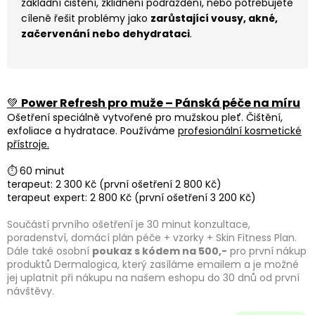
základní čištění, zklidnění podráždění, nebo potřebujete
cíleně řešit problémy jako
zarůstající vousy, akné,
začervenání nebo dehydrataci
.
💚
Power Refresh pro muže – Pánská péče na míru
Ošetření speciálně vytvořené pro mužskou pleť. Čištění,
exfoliace a hydratace. Používáme
profesionální kosmetické
přístroje.
⏱ 60 minut
terapeut: 2 300 Kč (první ošetření 2 800 Kč)
terapeut expert: 2 800 Kč (první ošetření 3 200 Kč)
Součástí prvního ošetření je 30 minut konzultace,
poradenství, domácí plán péče + vzorky + Skin Fitness Plan.
Dále také osobní
poukaz s kódem na 500,-
pro první nákup
produktů Dermalogica, který zasíláme emailem a je možné
jej uplatnit při nákupu na našem eshopu do 30 dnů od první
návštěvy.