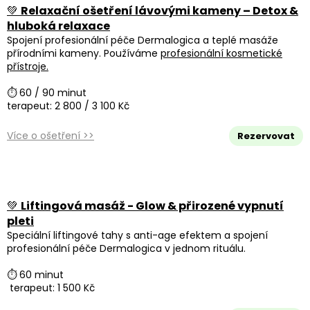
💚
Relaxační ošetření lávovými kameny – Detox &
hluboká relaxace
Spojení profesionální péče Dermalogica a teplé masáže
přírodními kameny. Používáme
profesionální kosmetické
přístroje.
⏱ 60 / 90 minut
terapeut: 2 800 / 3 100 Kč
Více o ošetření >>
Rezervovat
💚
Liftingová masáž - Glow & přirozené vypnutí
pleti
Speciální liftingové tahy s anti-age efektem a spojení
profesionální péče Dermalogica v jednom rituálu.
⏱ 60 minut
terapeut: 1 500 Kč