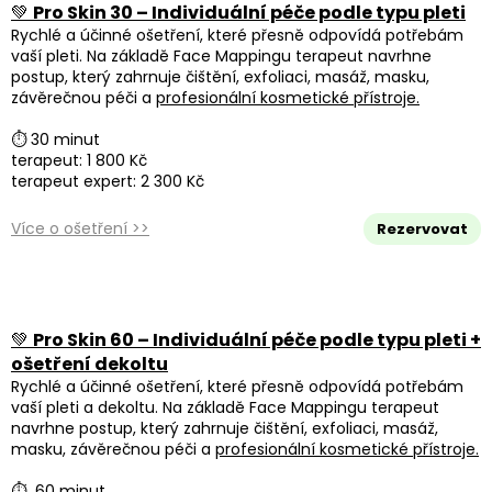
💚
Pro Skin 30 – Individuální péče podle typu pleti
Rychlé a účinné ošetření, které přesně odpovídá potřebám
vaší pleti. Na základě Face Mappingu terapeut navrhne
postup, který zahrnuje čištění, exfoliaci, masáž, masku,
závěrečnou péči a
profesionální kosmetické přístroje.
⏱ 30 minut
terapeut: 1 800 Kč
terapeut expert: 2 300 Kč
Více o ošetření >>
Rezervovat
💚
Pro Skin 60 – Individuální péče podle typu pleti +
ošetření dekoltu
Rychlé a účinné ošetření, které přesně odpovídá potřebám
vaší pleti a dekoltu. Na základě Face Mappingu terapeut
navrhne postup, který zahrnuje čištění, exfoliaci, masáž,
masku, závěrečnou péči a
profesionální kosmetické přístroje.
⏱ 60 minut