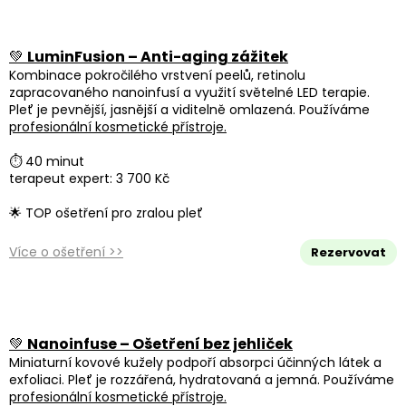
💚
LuminFusion – Anti-aging zážitek
Kombinace pokročilého vrstvení peelů, retinolu
zapracovaného nanoinfusí a využití světelné LED terapie.
Pleť je pevnější, jasnější a viditelně omlazená. Používáme
profesionální kosmetické přístroje.
⏱ 40 minut
terapeut expert: 3 700 Kč
🌟 TOP ošetření pro zralou pleť
Více o ošetření >>
Rezervovat
💚
Nanoinfuse – Ošetření bez jehliček
Miniaturní kovové kužely podpoří absorpci účinných látek a
exfoliaci. Pleť je rozzářená, hydratovaná a jemná. Používáme
profesionální kosmetické přístroje.