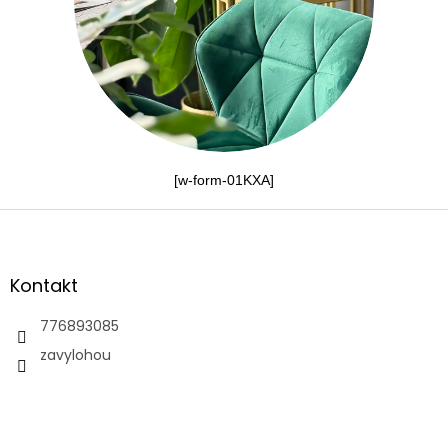
[w-form-01KXA]
Z
á
p
a
Kontakt
t
í
776893085
zavylohou