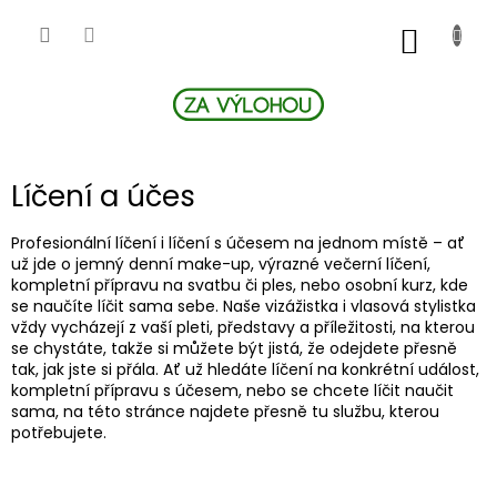
Přejít
na
NÁKUP
obsah
KOŠÍK
Líčení a účes
Profesionální líčení i líčení s účesem na jednom místě – ať
už jde o jemný denní make-up, výrazné večerní líčení,
kompletní přípravu na svatbu či ples, nebo osobní kurz, kde
se naučíte líčit sama sebe. Naše vizážistka i vlasová stylistka
vždy vycházejí z vaší pleti, představy a příležitosti, na kterou
se chystáte, takže si můžete být jistá, že odejdete přesně
tak, jak jste si přála. Ať už hledáte líčení na konkrétní událost,
kompletní přípravu s účesem, nebo se chcete líčit naučit
sama, na této stránce najdete přesně tu službu, kterou
potřebujete.