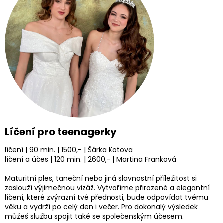
Líčení pro teenagerky
líčení | 90 min. | 1500,- | Šárka Kotova
líčení a účes | 120 min. | 2600,- | Martina Franková
Maturitní ples, taneční nebo jiná slavnostní příležitost si
zaslouží
výjimečnou vizáž
. Vytvoříme přirozené a elegantní
líčení, které zvýrazní tvé přednosti, bude odpovídat tvému
věku a vydrží po celý den i večer. Pro dokonalý výsledek
můžeš službu spojit také se společenským účesem.