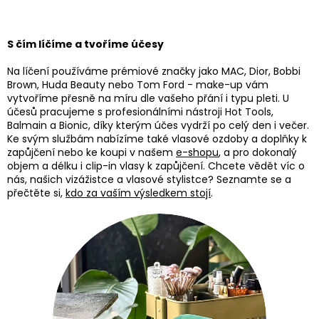
S čím líčíme a tvoříme účesy
Na líčení používáme prémiové značky jako MAC, Dior, Bobbi
Brown, Huda Beauty nebo Tom Ford - make-up vám
vytvoříme přesně na míru dle vašeho přání i typu pleti. U
účesů pracujeme s profesionálními nástroji Hot Tools,
Balmain a Bionic, díky kterým účes vydrží po celý den i večer.
Ke svým službám nabízíme také vlasové ozdoby a doplňky k
zapůjčení nebo ke koupi v našem
e-shopu
, a pro dokonalý
objem a délku i clip-in vlasy k zapůjčení. Chcete vědět víc o
nás, našich vizážistce a vlasové stylistce? Seznamte se a
přečtěte si,
kdo za vaším výsledkem stojí
.