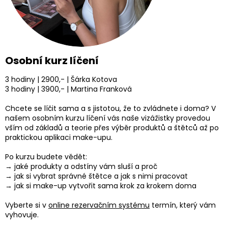
Osobní kurz líčení
3 hodiny | 2900,- | Šárka Kotova
3 hodiny | 3900,- | Martina Franková
Chcete se líčit sama a s jistotou, že to zvládnete i doma? V
našem osobním kurzu líčení vás naše vizážistky provedou
vším od základů a teorie přes výběr produktů a štětců až po
praktickou aplikaci make-upu.
Po kurzu budete vědět:
→ jaké produkty a odstíny vám sluší a proč
→ jak si vybrat správné štětce a jak s nimi pracovat
→ jak si make-up vytvořit sama krok za krokem doma
Vyberte si v
online rezervačním systému
termín, který vám
vyhovuje.