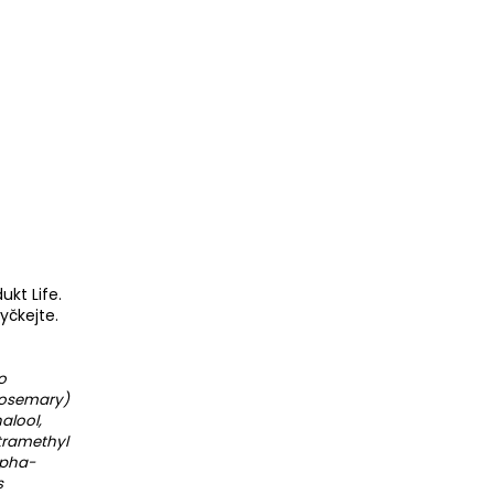
kt Life.
yčkejte.
o
(Rosemary)
alool,
etramethyl
lpha-
s