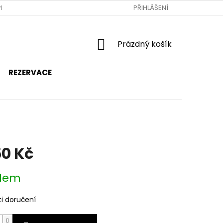
RAVA A PLATBA
JAK NAKUPOVAT
PŘIHLÁŠENÍ
OBCHODNÍ PODMÍNKY
NÁKUPNÍ
Prázdný košík
KOŠÍK
REZERVACE
50 Kč
dem
i doručení