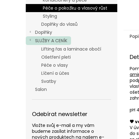
Kondicionéry a péče
Péče o pokožku a vlasový růst
Styling
Doplňky do vlasů
Doplňky
Popi
SLUŽBY A CENÍK
Lifting řas a laminace obočí
Det
Ošetření pleti
Péče o vlasy
Pomo
Líčení a účes
ami
podp
Svatby
vlas
Salon
ošet
zahr
pH 4
Odebírat newsletter
🖤 
Vložte svůj e-mail a my vám
V úv
budeme zasílat informace o
do s
nových produktech na našem e-