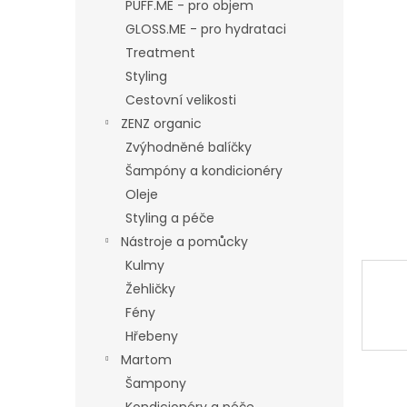
n
PUFF.ME - pro objem
e
GLOSS.ME - pro hydrataci
l
Treatment
Styling
Cestovní velikosti
ZENZ organic
Zvýhodněné balíčky
Šampóny a kondicionéry
Oleje
Styling a péče
Nástroje a pomůcky
Kulmy
Žehličky
Fény
Hřebeny
Martom
Šampony