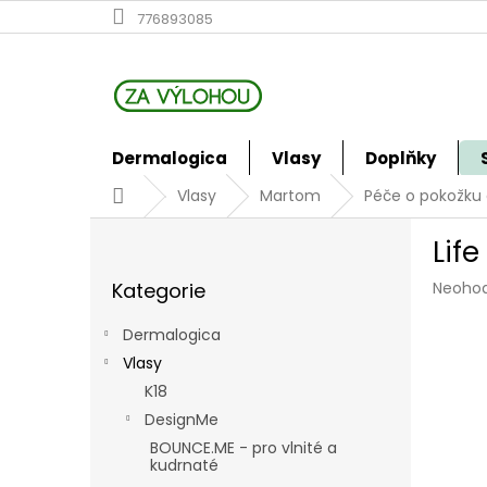
Přejít
776893085
na
obsah
Dermalogica
Vlasy
Doplňky
Domů
Vlasy
Martom
Péče o pokožku 
P
Lif
o
Přeskočit
s
Průmě
Kategorie
Neoho
kategorie
t
hodno
r
produk
Dermalogica
a
je
Vlasy
n
0,0
z
K18
n
5
í
DesignMe
hvězdi
p
BOUNCE.ME - pro vlnité a
a
kudrnaté