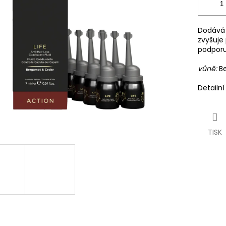
Dodává 
zvyšuje 
podporuj
vůně:
B
Detailn
TISK