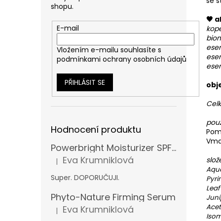
se s
shopu.
🖤 a
E-mail
kope
biom
esen
Vložením e-mailu souhlasíte s
esen
podmínkami ochrany osobních údajů
esen
PŘIHLÁSIT SE
obj
Celk
použi
Hodnocení produktu
Pomo
Vmas
Powerbright Moisturizer SPF 50
Eva Krumniklová
slož
|
Hodnocení produktu je 5 z 5 hvězdiček.
Aqua
Super. DOPORUČUJI.
Pyri
Leaf
Phyto-Nature Firming Serum
Juni
Ace
Eva Krumniklová
|
Hodnocení produktu je 5 z 5 hvězdiček.
Isom