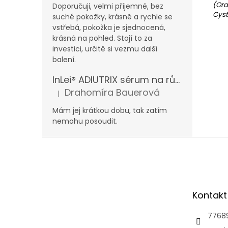
(Ora
Doporučuji, velmi příjemné, bez
Cyst
suché pokožky, krásně a rychle se
vstřebá, pokožka je sjednocená,
krásná na pohled. Stojí to za
investici, určitě si vezmu další
balení.
InLei® ADIUTRIX sérum na růst řas a obočí
Drahomíra Bauerová
|
Hodnocení produktu je 5 z 5 hvězdiček.
Mám jej krátkou dobu, tak zatím
nemohu posoudit.
Z
á
p
a
t
Kontakt
í
7768