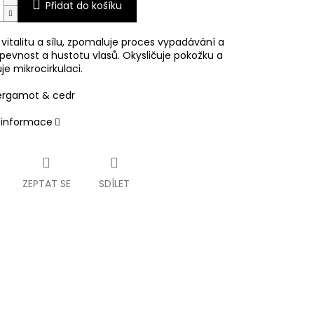
Přidat do košíku
vitalitu a sílu, zpomaluje proces vypadávání a
pevnost a hustotu vlasů. Okysličuje pokožku a
e mikrocirkulaci.
ergamot & cedr
í informace
ZEPTAT SE
SDÍLET