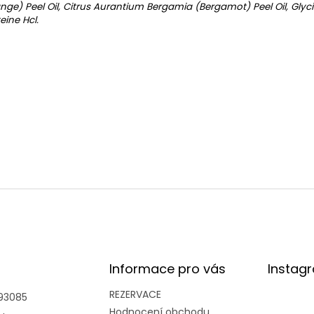
nge) Peel Oil, Citrus Aurantium Bergamia (Bergamot) Peel Oil, Glyci
eine Hcl.
Informace pro vás
Instag
REZERVACE
93085
Hodnocení obchodu