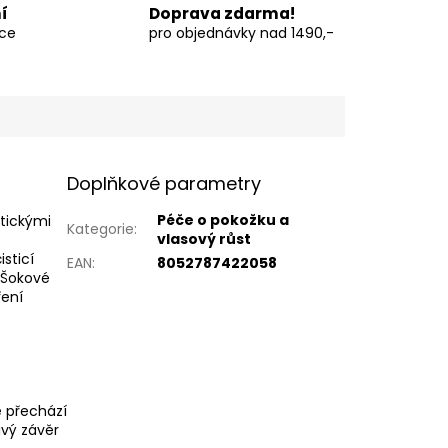
í
Doprava zdarma!
vce
pro objednávky nad 1490,-
Doplňkové parametry
Péče o pokožku a
etickými
Kategorie
:
vlasový růst
isticí
EAN
:
8052787422058
 Šokové
ření
ě přechází
ivý závěr