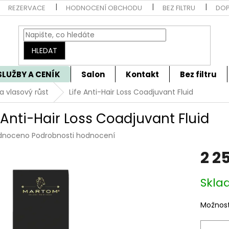
REZERVACE
HODNOCENÍ OBCHODU
BEZ FILTRU
DOP
HLEDAT
SLUŽBY A CENÍK
Salon
Kontakt
Bez filtru
a vlasový růst
Life Anti-Hair Loss Coadjuvant Fluid
e Anti-Hair Loss Coadjuvant Fluid
rné
dnoceno
Podrobnosti hodnocení
cení
2 2
tu
Měrná
Skla
cena:
ček.
Možnost