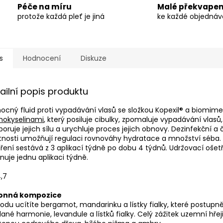
Péče na míru
Malé překvapen
protože každá pleť je jiná
ke každé objedná
s
Hodnocení
Diskuze
ailní popis produktu
cný fluid proti vypadávání vlasů se složkou Kopexil® a biomim
nokyselinami
, který posiluje cibulky, zpomaluje vypadávání vlasů,
oruje jejich sílu a urychluje proces jejich obnovy. Dezinfekční a č
tnosti umožňují regulaci rovnováhy hydratace a množství séba.
ření sestává z 3 aplikací týdně po dobu 4 týdnů. Udržovací ošet
nuje jednu aplikaci týdně.
,7
vonná kompozice
odu ucítíte bergamot, mandarinku a lístky fialky, které postupn
lané harmonie, levandule a lístků fialky. Celý zážitek uzemní hřej