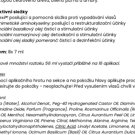
topou cedrového dřeva, bílého pižma a ambry.
ktivní složky
xil
®
:
posilující a pomocná složka proti vypadávání vlasů
imetické aminokyseliny:
posilující a restrukturalizační účinky
ciální bazalkový olej:
čisticí a stimulační účinky
ciální rozmarýnový olej:
detoxikační a stimulační účinky
ciální olej sladký pomeranč:
čisticí a dezinfekční účinky
em:
8x 7 ml
ové množství roztoku 56 ml vystačí přibližně na 16 aplikací.
tí:
cí aplikačního hrotu na sekce a na pokožku hlavy aplikujte produ
írujte do pokožky - neoplachujte! Před vysušením vlasů chvíli v
ení:
 (Water), Alcohol Denat., Peg-40 Hydrogenated Castor Oil, Diamin
midine Oxide, Parfum (Fragrance), Proline, Rosmarinus Officinalis 
 Oil, Menthol, Hexamethylindanopyran, Citrus Aurantium Peel Oil, Lin
perus Virginiana Oil, Pinene, Citral, Methionine, Alanine, Arginine, T
tyloctahydronaphthalenes,
Citric Acid
, Linalyl Acetate, Limonene, A
ethyl Ionone, Ocimum Basilicum (Basil) Oil, Citrus Aurantium Dulci