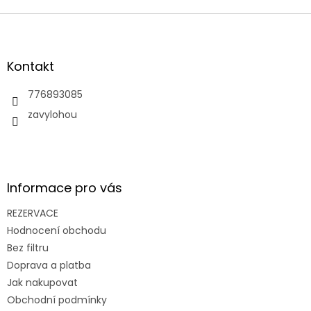
Z
á
p
a
Kontakt
t
í
776893085
zavylohou
Informace pro vás
REZERVACE
Hodnocení obchodu
Bez filtru
Doprava a platba
Jak nakupovat
Obchodní podmínky