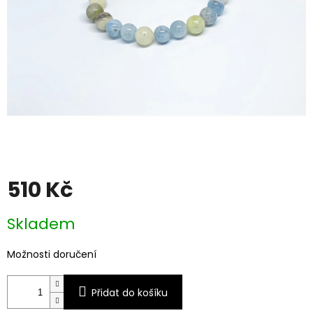
510 Kč
Měrná
Skladem
cena:
Možnosti doručení
Přidat do košíku