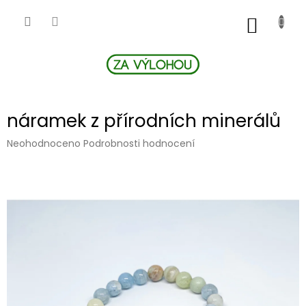
Přejít
na
NÁKUP
obsah
KOŠÍK
náramek z přírodních minerálů
Průměrné
Neohodnoceno
Podrobnosti hodnocení
hodnocení
produktu
je
0,0
z
5
hvězdiček.