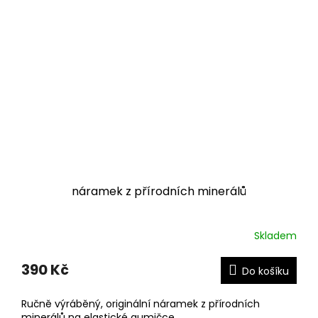
náramek z přírodních minerálů
Skladem
390 Kč
Do košíku
Ručně výráběný, originální náramek z přírodních
minerálů na elastické gumičce.