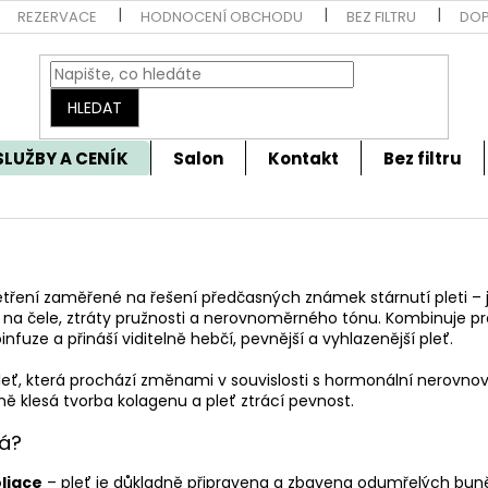
REZERVACE
HODNOCENÍ OBCHODU
BEZ FILTRU
DOP
HLEDAT
SLUŽBY A CENÍK
Salon
Kontakt
Bez filtru
šetření zaměřené na řešení předčasných známek stárnutí pleti – 
 na čele, ztráty pružnosti a nerovnoměrného tónu. Kombinuje pro
nfuze a přináší viditelně hebčí, pevnější a vyhlazenější pleť.
 pleť, která prochází změnami v souvislosti s hormonální nerovn
ě klesá tvorba kolagenu a pleť ztrácí pevnost.
há?
oliace
– pleť je důkladně připravena a zbavena odumřelých bun