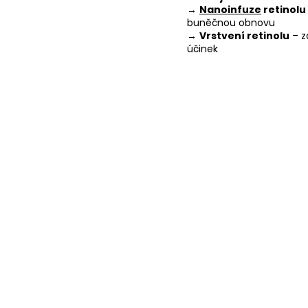
→
Nanoinfuze
retinolu
buněčnou obnovu
→
Vrstvení retinolu
– z
účinek