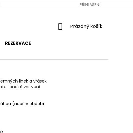
RAVA A PLATBA
JAK NAKUPOVAT
PŘIHLÁŠENÍ
OBCHODNÍ PODMÍNKY
NÁKUPNÍ
Prázdný košík
KOŠÍK
REZERVACE
jemných linek a vrásek,
fesionální vrstvení
ováhou (např. v období
ěk