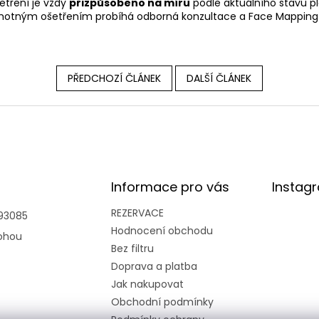
etření je vždy
přizpůsobeno na míru
podle aktuálního stavu ple
motným ošetřením probíhá odborná konzultace a Face Mapping 
PŘEDCHOZÍ ČLÁNEK
DALŠÍ ČLÁNEK
Informace pro vás
Instag
REZERVACE
93085
Hodnocení obchodu
ohou
Bez filtru
Doprava a platba
Jak nakupovat
Obchodní podmínky