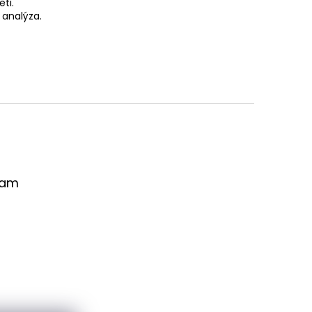
ti.
analýza.
ram