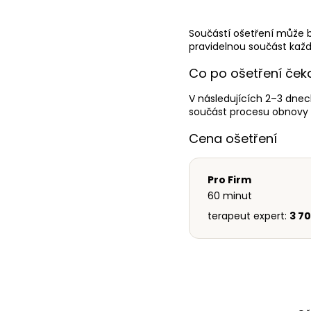
Součástí ošetření může 
pravidelnou součást každ
Co po ošetření ček
V následujících 2–3 dnec
součást procesu obnovy a
Cena ošetření
Pro Firm
60 minut
terapeut expert:
3 7