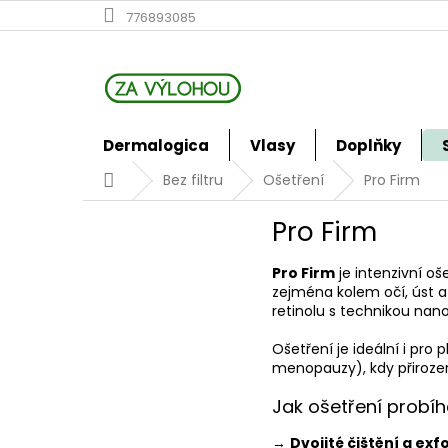
Přejít
776893085
na
obsah
Dermalogica
Vlasy
Doplňky
Domů
Bez filtru
Ošetření
Pro Firm
Pro Firm
Pro Firm
je intenzivní o
zejména kolem očí, úst a
retinolu s technikou nanoi
Ošetření je ideální i pro
menopauzy), kdy přirozen
Jak ošetření probí
→
Dvojité čištění a exf