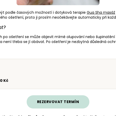
být podle časových možností i dotyková terapie
Gua Sha masáž
ého ošetření, proto ji prosím neočekávejte automaticky při kaž
at?
h po ošetření se může objevit mírné olupování nebo šupinatění p
 není třeba se jí obávat. Po ošetření je nezbytná důsledná ochr
00 Kč
REZERVOVAT TERMÍN