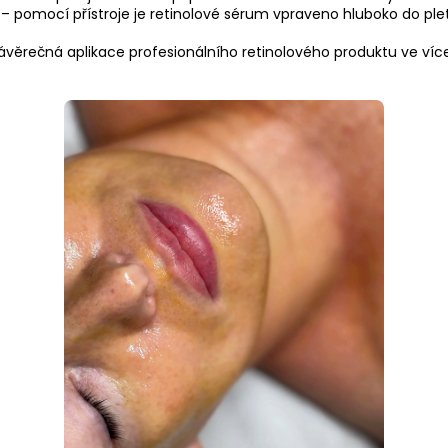
– pomocí přístroje je retinolové sérum vpraveno hluboko do plet
ávěrečná aplikace profesionálního retinolového produktu ve víc