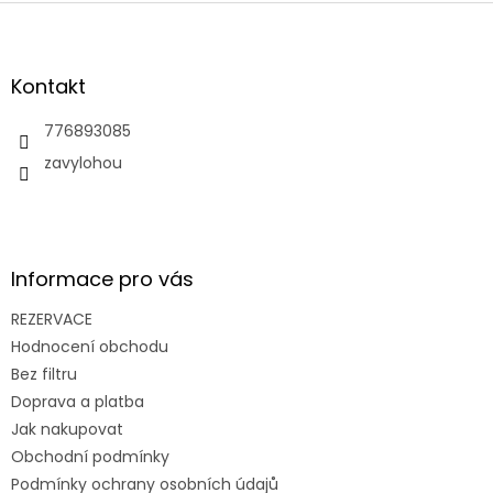
Z
á
p
a
Kontakt
t
í
776893085
zavylohou
Informace pro vás
REZERVACE
Hodnocení obchodu
Bez filtru
Doprava a platba
Jak nakupovat
Obchodní podmínky
Podmínky ochrany osobních údajů