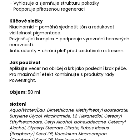
– Vyhlazuje a zjemňuje strukturu pokožky
– Podporuje přirozenou regeneraci
Klíčové složky
Niacinamid – pomáhá sjednotit tón a redukovat
viditelnost pigmentace.
Rozjasňující komplex – podporuje vyrovnání barevných
nerovností.
Antioxidanty – chrání pleť před oxidativním stresem.
Jak používat
Aplikujte večer na obličej a krk jako poslední krok péče.
Pro maximální efekt kombinujte s produkty řady
PowerBright.
Objem:
50 ml
složení
Aqua/Water/Eau, Dimethicone, Methylheptyl Isostearate,
Butylene Glycol, Niacinamide, 1,2-Hexanediol, Cetearyl
Ethylhexanoate, Cetyl Alcohol, Isohexadecane, Cetearyl
Alcohol, Glyceryl Stearate Citrate, Rubus Idaeus
(Raspberry) Seed Oil, Vaccinium Macrocarpon
(Cranberry) Seed Oil, Hexylresorcinol,