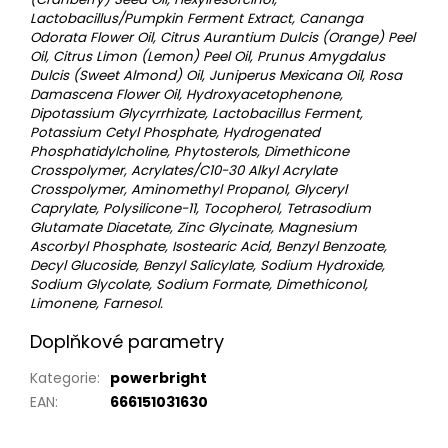
Lactobacillus/Pumpkin Ferment Extract, Cananga
Odorata Flower Oil, Citrus Aurantium Dulcis (Orange) Peel
Oil, Citrus Limon (Lemon) Peel Oil, Prunus Amygdalus
Dulcis (Sweet Almond) Oil, Juniperus Mexicana Oil, Rosa
Damascena Flower Oil, Hydroxyacetophenone,
Dipotassium Glycyrrhizate, Lactobacillus Ferment,
Potassium Cetyl Phosphate, Hydrogenated
Phosphatidylcholine, Phytosterols, Dimethicone
Crosspolymer, Acrylates/C10-30 Alkyl Acrylate
Crosspolymer, Aminomethyl Propanol, Glyceryl
Caprylate, Polysilicone-11, Tocopherol, Tetrasodium
Glutamate Diacetate, Zinc Glycinate, Magnesium
Ascorbyl Phosphate, Isostearic Acid, Benzyl Benzoate,
Decyl Glucoside, Benzyl Salicylate, Sodium Hydroxide,
Sodium Glycolate, Sodium Formate, Dimethiconol,
Limonene, Farnesol.
Doplňkové parametry
Kategorie
:
powerbright
EAN
:
666151031630