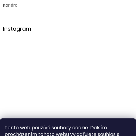
Kariéra
Instagram
Tento web používá soubory cookie. Dalším
procházením tohoto webu vyjadřujete souhlas s