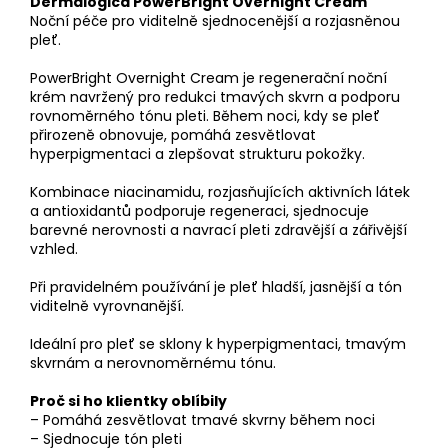
Dermalogica PowerBright Overnight Cream
Noční péče pro viditelně sjednocenější a rozjasněnou
pleť.
PowerBright Overnight Cream je regenerační noční
krém navržený pro redukci tmavých skvrn a podporu
rovnoměrného tónu pleti. Během noci, kdy se pleť
přirozeně obnovuje, pomáhá zesvětlovat
hyperpigmentaci a zlepšovat strukturu pokožky.
Kombinace niacinamidu, rozjasňujících aktivních látek
a antioxidantů podporuje regeneraci, sjednocuje
barevné nerovnosti a navrací pleti zdravější a zářivější
vzhled.
Při pravidelném používání je pleť hladší, jasnější a tón
viditelně vyrovnanější.
Ideální pro pleť se sklony k hyperpigmentaci, tmavým
skvrnám a nerovnoměrnému tónu.
Proč si ho klientky oblíbily
– Pomáhá zesvětlovat tmavé skvrny během noci
– Sjednocuje tón pleti