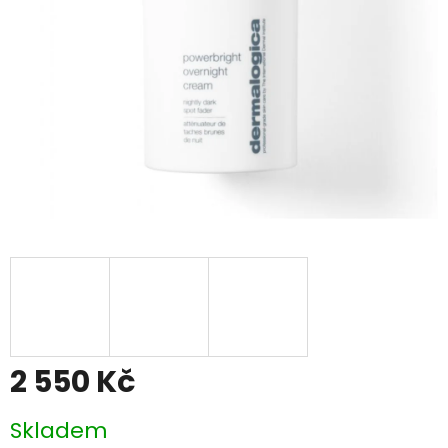
2 550 Kč
Měrná
Skladem
cena: