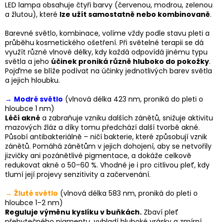
LED lampa obsahuje čtyři barvy (červenou, modrou, zelenou
a žlutou), které
lze užít samostatně nebo kombinovaně
.
Barevné světlo, kombinace, volíme vždy podle stavu pleti a
průběhu kosmetického ošetření. Při světelné terapii se dá
využít různé vlnové délky, kdy každá odpovídá jinému typu
světla a jeho
účinek proniká různě hluboko do pokožky
.
Pojďme se blíže podívat na účinky jednotlivých barev světla
a jejich hloubku.
→
Modré světlo
(vlnová délka 423 nm, proniká do pleti o
hloubce 1 nm)
Léčí akné
a zabraňuje vzniku dalších zánětů, snižuje aktivitu
mazových žláz a díky tomu předchází další tvorbě akné.
Působí antibakteriálně – ničí bakterie, které způsobují vznik
zánětů. Pomáhá zánětům v jejich dohojení, aby se netvořily
jizvičky ani pozánětlivé pigmentace, a dokáže celkově
redukovat akné o 50–60 %. Vhodné je i pro citlivou pleť, kdy
tlumí její projevy senzitivity a začervenání.
→
Žluté světlo
(vlnová délka 583 nm, proniká do pleti o
hloubce 1–2 nm)
Reguluje výměnu kyslíku v buňkách.
Zbaví pleť
přebytečného pigmentu, vyhladí hluboké vrásky a zmírní