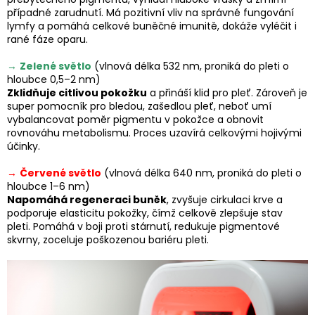
případné zarudnutí. Má pozitivní vliv na správné fungování
lymfy a pomáhá celkové buněčné imunitě, dokáže vyléčit i
rané fáze oparu.
→
Zelené světlo
(vlnová délka 532 nm, proniká do pleti o
hloubce 0,5–2 nm)
Zklidňuje citlivou pokožku
a přináší klid pro pleť. Zároveň je
super pomocník pro bledou, zašedlou pleť, neboť umí
vybalancovat poměr pigmentu v pokožce a obnovit
rovnováhu metabolismu. Proces uzavírá celkovými hojivými
účinky.
→
Červené světlo
(vlnová délka 640 nm, proniká do pleti o
hloubce 1–6 nm)
Napomáhá regeneraci buněk
, zvyšuje cirkulaci krve a
podporuje elasticitu pokožky, čímž celkově zlepšuje stav
pleti. Pomáhá v boji proti stárnutí, redukuje pigmentové
skvrny, zoceluje poškozenou bariéru pleti.