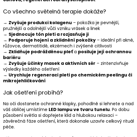
Co všechno světelná terapie dokáže?
→
Zvyšuje produkci kolagenu
– pokožka je pevnější,
pružnější a odolnější vůči vzniku vrásek a linek
→
Sjednocuje tón pleti a rozjasňuje ji
→
Podporuje hojení a zklidnění pokožky
– ideální při akné,
růžovce, dermatitidě, ekzémech i zvýšené citlivosti
→
Zklidňuje podrážděnou pleť
a
posiluje její ochrannou
bariéru
→
Zvyšuje účinky masek a aktivních sér
– zintenzivňuje
výsledky každého ošetření
→
Urychluje regeneraci pleti po chemickém peelingu či
mikrojehličkování
Jak ošetření probíhá?
Na oči dostanete ochranné klapky, pohodlně si lehnete a nad
váš obličej umístíme
LED lampu ve tvaru tunelu
. Po dobu
působení světla si dopřejete klid a hlubokou relaxaci –
závěrečná fáze ošetření, která dokonale uzavře celkový rituál
péče.