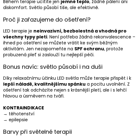
Během terapie ucítíte jen
jemné teplo
, žádné pálení ani
diskomfort. Světlo působí tiše, ale efektivně.
Proč ji zařazujeme do ošetření?
LED terapie je
neinvazivní, bezbolestná a vhodná pro
všechny typy pleti
. Není potřeba žádná rekonvalescence –
ihned po ošetření se můžete vrátit ke svým běžným
aktivitám. Jen nezapomeňte na
SPF ochranu
, protože
probuzená pleť si zaslouží tu nejlepší péči.
Bonus navíc: světlo působí i na duši
Díky relaxačnímu účinku LED světla může terapie přispět i k
lepší náladě, kvalitnějšímu spánku
a pocitu uvolnění. Z
ošetření tak odcházíte nejen s krásnější pletí, ale i s lehčí
hlavou a úsměvem na tváři.
KONTRAINDIKACE
→ těhotenství
→ epilepsie
Barvy při světelné terapii