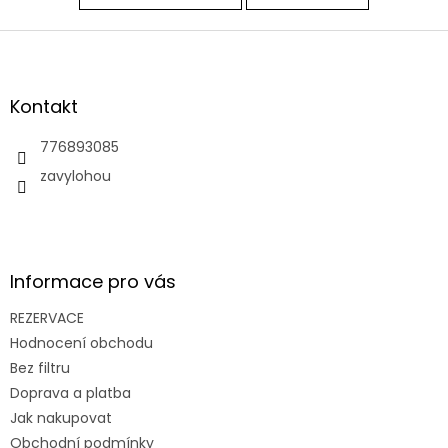
Z
á
p
a
Kontakt
t
í
776893085
zavylohou
Informace pro vás
REZERVACE
Hodnocení obchodu
Bez filtru
Doprava a platba
Jak nakupovat
Obchodní podmínky