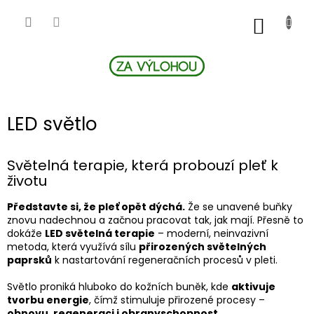
Přejít
na
NÁKUP
obsah
KOŠÍK
LED světlo
Světelná terapie, která probouzí pleť k
životu
Představte si, že pleť opět dýchá.
Že se unavené buňky
znovu nadechnou a začnou pracovat tak, jak mají. Přesně to
dokáže
LED světelná terapie
– moderní, neinvazivní
metoda, která využívá sílu
přirozených světelných
paprsků
k nastartování regeneračních procesů v pleti.
Světlo proniká hluboko do kožních buněk, kde
aktivuje
tvorbu energie
, čímž stimuluje přirozené procesy –
obnovu, regeneraci i obranyschopnost
.