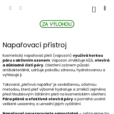
Přejít
na
NÁKUP
obsah
KOŠÍK
Napařovací přístroj
Kosmetický napařovač pleti (vapozon)
využívá horkou
páru s aktivním ozonem
. Vapozon změkčuje kůži,
otevírá
a důkladně čistí póry
. Ošetření ozónem působí
antibakteriálně, udržuje pokožku zdravou, hydratovanou a
vyhlazuje ji.
Takzvaná „pleťová napářka“ je osvědčenou, očistnou
metodou, která pleť výborně hydratuje a změkčí zejména
před hloubkovým čištěním pleti na kosmetickém ošetření.
Pára pěkně a efektivně otevírá póry
a pomáhá uvolnit
veškeré usazeniny a usnadní jejich vyčištění.
Napařovač nerezervujete samostatně
– zařazujeme ho