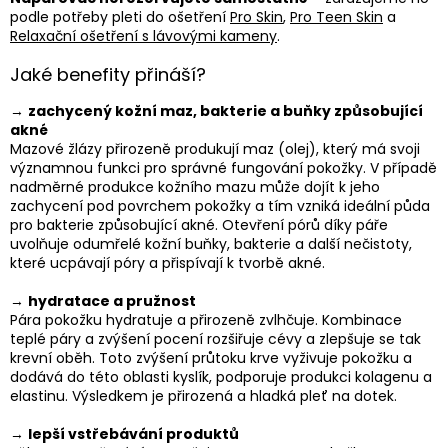
podle potřeby pleti do ošetření
Pro Skin
,
Pro Teen Skin
a
Relaxační ošetření s lávovými kameny
.
Jaké benefity přináší?
→
zachycený kožní maz, bakterie a buňky způsobující
akné
Mazové žlázy přirozeně produkují maz (olej), který má svoji
významnou funkci pro správné fungování pokožky. V případě
nadměrné produkce kožního mazu může dojít k jeho
zachycení pod povrchem pokožky a tím vzniká ideální půda
pro bakterie způsobující akné. Otevření pórů díky páře
uvolňuje odumřelé kožní buňky, bakterie a další nečistoty,
které ucpávají póry a přispívají k tvorbě akné.
→
hydratace a pružnost
Pára pokožku hydratuje a přirozeně zvlhčuje. Kombinace
teplé páry a zvýšení pocení rozšiřuje cévy a zlepšuje se tak
krevní oběh. Toto zvýšení průtoku krve vyživuje pokožku a
dodává do této oblasti kyslík, podporuje produkci kolagenu a
elastinu. Výsledkem je přirozená a hladká pleť na dotek.
→
lepší vstřebávání produktů