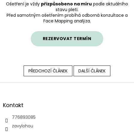
Ošetření je vždy
přizpůsobeno na míru
podle aktuálního
stavu pleti.
Před samotným ošetřením probíhá odborná konzultace a
Face Mapping analýza.
REZERVOVAT TERMÍN
PŘEDCHOZÍ ČLÁNEK
DALŠÍ ČLÁNEK
Z
á
p
a
Kontakt
t
í
776893085
zavylohou