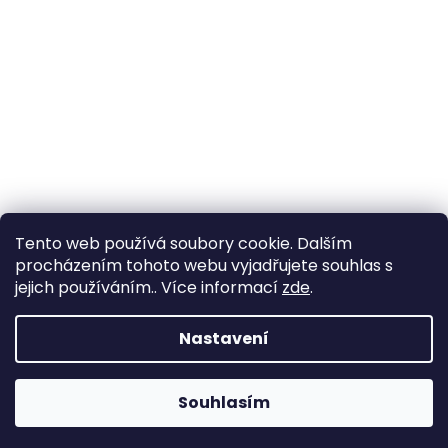
Tento web používá soubory cookie. Dalším
procházením tohoto webu vyjadřujete souhlas s
Sledovat na Instagramu
jejich používáním.. Více informací
zde
.
Nastavení
Vytvořil Shoptet
Souhlasím
Copyright 2026
Za Výlohou
. Všechna práva vyhrazena.
🚚 Doprava zdarma při nákupu nad 1 490 Kč.