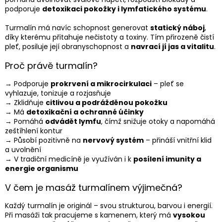
podporuje
detoxikaci pokožky i lymfatického systému
.
Turmalín má navíc schopnost generovat
statický náboj
,
díky kterému přitahuje nečistoty a toxiny. Tím přirozeně čistí
pleť, posiluje její obranyschopnost a
navrací jí jas a vitalitu
.
Proč právě turmalín?
→ Podporuje
prokrvení a mikrocirkulaci
– pleť se
vyhlazuje, tonizuje a rozjasňuje
→ Zklidňuje
citlivou a podrážděnou pokožku
→ Má
detoxikační a ochranné účinky
→ Pomáhá
odvádět lymfu
, čímž snižuje otoky a napomáhá
zeštíhlení kontur
→ Působí pozitivně na
nervový systém
– přináší vnitřní klid
a uvolnění
→ V tradiční medicíně je využíván i k
posílení imunity a
energie organismu
V čem je masáž turmalínem výjimečná?
Každý turmalín je originál – svou strukturou, barvou i energií.
Při masáži tak pracujeme s kamenem, který má
vysokou