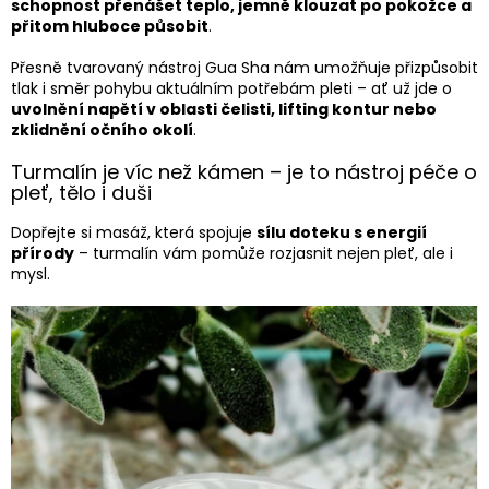
schopnost přenášet teplo, jemně klouzat po pokožce a
přitom hluboce působit
.
Přesně tvarovaný nástroj Gua Sha nám umožňuje přizpůsobit
tlak i směr pohybu aktuálním potřebám pleti – ať už jde o
uvolnění napětí v oblasti čelisti, lifting kontur nebo
zklidnění očního okolí
.
Turmalín je víc než kámen – je to nástroj péče o
pleť, tělo i duši
Dopřejte si masáž, která spojuje
sílu doteku s energií
přírody
– turmalín vám pomůže rozjasnit nejen pleť, ale i
mysl.