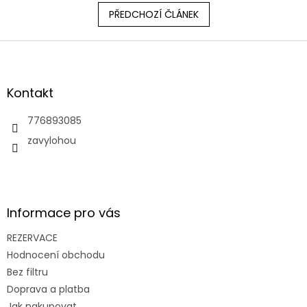
PŘEDCHOZÍ ČLÁNEK
Z
á
p
a
Kontakt
t
í
776893085
zavylohou
Informace pro vás
REZERVACE
Hodnocení obchodu
Bez filtru
Doprava a platba
Jak nakupovat