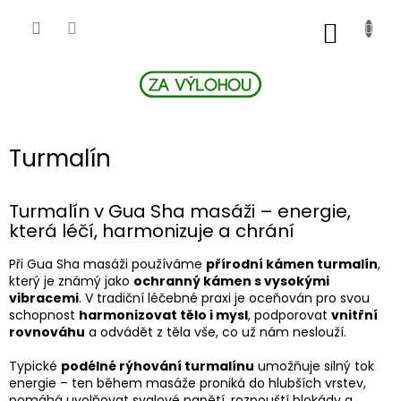
Přejít
na
NÁKUP
obsah
KOŠÍK
Turmalín
Turmalín v Gua Sha masáži – energie,
která léčí, harmonizuje a chrání
Při Gua Sha masáži používáme
přírodní kámen turmalín
,
který je známý jako
ochranný kámen s vysokými
vibracemi
. V tradiční léčebné praxi je oceňován pro svou
schopnost
harmonizovat tělo i mysl
, podporovat
vnitřní
rovnováhu
a odvádět z těla vše, co už nám neslouží.
Typické
podélné rýhování turmalínu
umožňuje silný tok
energie – ten během masáže proniká do hlubších vrstev,
pomáhá uvolňovat svalové napětí, rozpouští blokády a