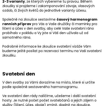
2-3 varianty
, ze kterých vybereme tu pravou. Během
zkoušky si projdeme i zakomponování závoje, vlasových
ozdob, či živých květů do jednotlivé varianty účesu.
Společně na zkoušce sestavíme
časový harmonogram
ranních příprav
pro Vás a Vaše družičky či maminky pro
líčení a účes v den svatby, aby celé Vaše svatební ráno
probíhalo v poklidu a Vy jste si Váš den užívala už od
samotného rána.
Podrobné informace ke zkoušce svatební vizáže Vám
budeme ještě posílat po rezervaci termínu na Vaši svatební
zkoušku.
Svatební den
V den svatby za Vámi dorazíme na místo, které si určíte
podle společně sestaveného harmonogramu.
Ve svatební den rády nalíčíme, učešeme i další svatební
hosty. Je nutné počet počet svatebčanů a jejich zájem o
služby (líčení, účes, oboje) zmínit, doplnit na zkoušce,