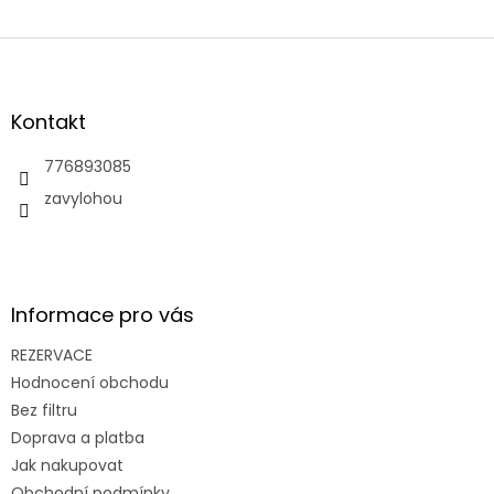
Z
á
p
a
Kontakt
t
í
776893085
zavylohou
Informace pro vás
REZERVACE
Hodnocení obchodu
Bez filtru
Doprava a platba
Jak nakupovat
Obchodní podmínky