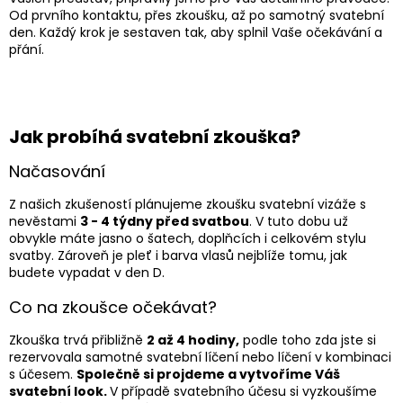
Od prvního kontaktu, přes zkoušku, až po samotný svatební
den. Každý krok je sestaven tak, aby splnil Vaše očekávání a
přání.
Jak probíhá svatební zkouška?
Načasování
Z našich zkušeností plánujeme zkoušku svatební vizáže s
nevěstami
3 - 4 týdny před svatbou
. V tuto dobu už
obvykle máte jasno o šatech, doplňcích i celkovém stylu
svatby. Zároveň je pleť i barva vlasů nejblíže tomu, jak
budete vypadat v den D.
Co na zkoušce očekávat?
Zkouška trvá přibližně
2 až 4 hodiny,
podle toho zda jste si
rezervovala samotné svatební líčení nebo líčení v kombinaci
s účesem.
Společně si projdeme a vytvoříme Váš
svatební look.
V případě svatebního účesu si vyzkoušíme