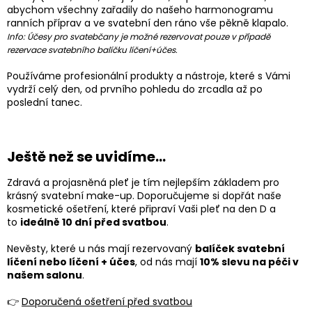
abychom všechny zařadily do našeho harmonogramu
ranních příprav a ve svatební den ráno vše pěkně klapalo.
Info: Účesy pro svatebčany je možné rezervovat pouze v případě
rezervace svatebního balíčku líčení+účes.
Používáme profesionální produkty a nástroje, které s Vámi
vydrží celý den, od prvního pohledu do zrcadla až po
poslední tanec.
Ještě než se uvidíme…
Zdravá a projasněná pleť je tím nejlepším základem pro
krásný svatební make-up. Doporučujeme si dopřát naše
kosmetické ošetření, které připraví Vaši pleť na den D a
to
ideálně 10 dní před svatbou
.
Nevěsty, které u nás mají rezervovaný
balíček svatební
líčení nebo líčení + účes
, od nás mají
10% slevu na péči v
našem salonu
.
👉
Doporučená ošetření před svatbou