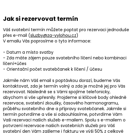
Jak si rezervovat termín
Váš svatební termín můžete poptat pro rezervaci jednoduše
přes e-mail (
sluzby@za-vylohou.cz
)
V emailu Vás poprosíme o tyto informace:
- Datum a místo svatby
- Zda máte zájem pouze svatebního líčení nebo kombinaci
líčení+účes
- Orientační počet svatebčanek k líčení / účesu
Jakmile nám Váš email s poptávkou dorazí, budeme Vás
kontaktovat, zda je termín volný a zda je možné jej pro Vás
rezervovat. Následně se s Vámi spojíme telefonicky,
abychom si vše upřesnily. Projdeme si klíčové body ohledně
rezervace, svatební zkoušky, časového harmonogramu,
průběhu svatebního dne a přípravy svatebčanek. Jakmile si
termín potvrdíme a vše si odsouhlasíme, potvrdíme Vám
Vaši rezervaci našich služeb e-mailem. Spolu s e-mailem o
potvrzení rezervace našich svatebních služeb pro Váš
svatební den Vám zašleme i fakturu ve výši 50% z celkové