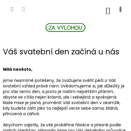
Přejít
na
NÁKUP
obsah
KOŠÍK
Váš svatební den začíná u nás
Milá nevěsto,
jsme nesmírně potěšeny, že zvažujete svěřit péči o Váš
svatební vzhled právě nám. Uvědomujeme si, jak důležitý je
pro Vás tento den, a proto je naším největším přáním,
abyste se cítila nejen krásná, ale i sebejistá a spokojená.
Naše mise je jasná, proměnit Váš svatební den v okamžik,
kdy budete zářit jako ta nejlepší verze sebe sama, klidná,
přirozená a zářivá.
Abychom zajistily, že vše proběhne hladce a přesně podle
Vašich představ, připravily jsme pro Vás detailního průvodce.