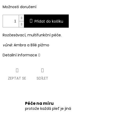
Možnosti doručení
Přidat do košíku
Rozčesávací, multifunkční péče.
v
ůně:
Ambra a Bílé pižmo
Detailní informace
ZEPTAT SE
SDÍLET
Péče na míru
protože každá pleť je jiná