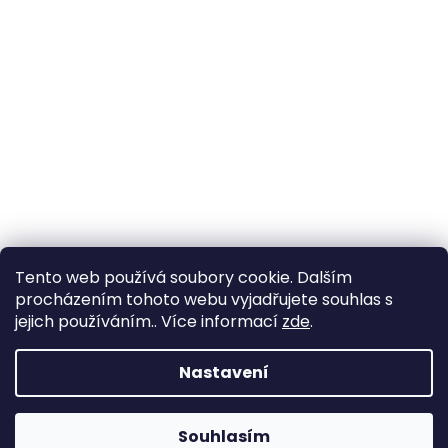
Tento web používá soubory cookie. Dalším
procházením tohoto webu vyjadřujete souhlas s
Sledovat na Instagramu
jejich používáním.. Více informací
zde
.
Nastavení
Vytvořil Shoptet
Souhlasím
Copyright 2026
Za Výlohou
. Všechna práva vyhrazena.