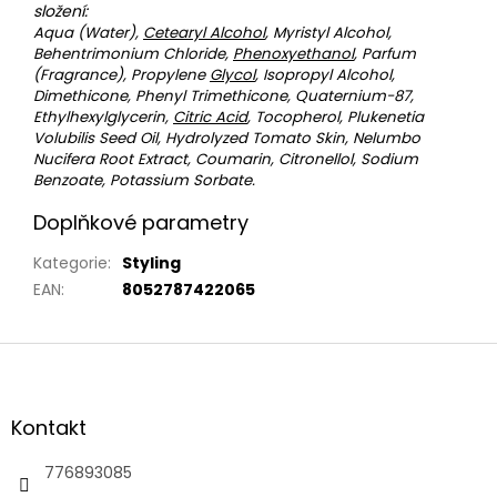
složení:
Aqua (Water),
Cetearyl Alcohol
, Myristyl Alcohol,
Behentrimonium Chloride,
Phenoxyethanol
, Parfum
(Fragrance), Propylene
Glycol
, Isopropyl Alcohol,
Dimethicone, Phenyl Trimethicone, Quaternium-87,
Ethylhexylglycerin,
Citric Acid
, Tocopherol, Plukenetia
Volubilis Seed Oil, Hydrolyzed Tomato Skin, Nelumbo
Nucifera Root Extract, Coumarin, Citronellol, Sodium
Benzoate, Potassium Sorbate.
Doplňkové parametry
Kategorie
:
Styling
EAN
:
8052787422065
Z
á
p
a
Kontakt
t
í
776893085