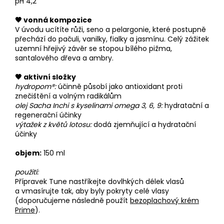
pH 4,2
🖤 vonná kompozice
V úvodu ucítíte růži, seno a pelargonie, které postupně
přechází do pačuli, vanilky, fialky a jasmínu. Celý zážitek
uzemní hřejivý závěr se stopou bílého pižma,
santalového dřeva a ambry.
🖤 aktivní složky
hydropom®:
účinně působí jako antioxidant proti
znečištění a volným radikálům
olej Sacha Inchi s kyselinami omega 3, 6, 9:
hydratační a
regenerační účinky
výtažek z květů lotosu:
dodá zjemňující a hydratační
účinky
objem:
150 ml
použití:
Přípravek Tune nastříkejte dovlhkých délek vlasů
a
vmasírujte tak, aby byly pokryty celé vlasy
(doporučujeme následně použít
bezoplachový krém
Prime
).