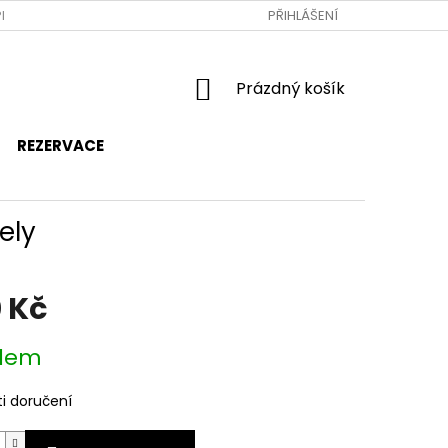
RAVA A PLATBA
JAK NAKUPOVAT
PŘIHLÁŠENÍ
OBCHODNÍ PODMÍNKY
NÁKUPNÍ
Prázdný košík
KOŠÍK
REZERVACE
ely
 Kč
dem
i doručení