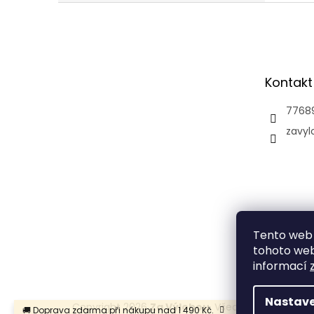
Z
á
p
a
t
Kontakt
í
7768
zavyl
Tento web 
tohoto webu
informací
Nastave
Copyright 2026
Za Výlohou
. Všechna práva vyhr
🚚 Doprava zdarma při nákupu nad 1 490 Kč.