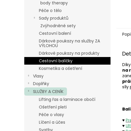
body therapy
Péče o tělo
Sady produktů
Zvýhodněné sety
Cestovní balení
Popi
Dárkové poukazy na služby ZA
VÝLOHOU
Det
Dárkové poukazy na produkty
Cestovní balíčky
Díky
Kosmetika a ošetření
na 
zane
Vlasy
prá
Doplňky
síly
SLUŽBY A CENÍK
Lifting řas a laminace obočí
Ošetření pleti
Bal
Péče o vlasy
♥
Pr
Líčení a účes
♥
Ul
Svatby