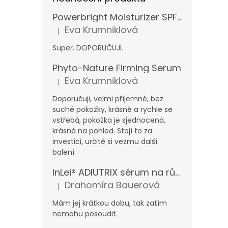
Powerbright Moisturizer SPF 50
Eva Krumniklová
|
Hodnocení produktu je 5 z 5 hvězdiček.
Super. DOPORUČUJI.
Phyto-Nature Firming Serum
Eva Krumniklová
|
Hodnocení produktu je 5 z 5 hvězdiček.
Doporučuji, velmi příjemné, bez
suché pokožky, krásně a rychle se
vstřebá, pokožka je sjednocená,
krásná na pohled. Stojí to za
investici, určitě si vezmu další
balení.
InLei® ADIUTRIX sérum na růst řas a obočí
Drahomíra Bauerová
|
Hodnocení produktu je 5 z 5 hvězdiček.
Mám jej krátkou dobu, tak zatím
nemohu posoudit.