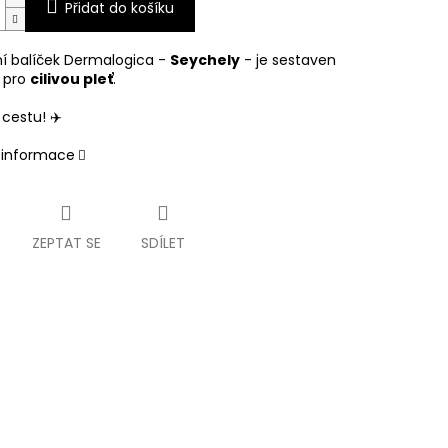
Přidat do košíku
í balíček Dermalogica -
Seychely
- je sestaven
 pro
cilivou pleť
.
cestu! ✈️
í informace
ZEPTAT SE
SDÍLET