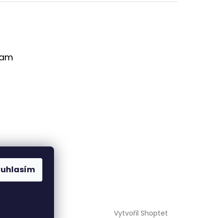
ram
ouhlasím
Sledovat na
Instagramu
Vytvořil Shoptet