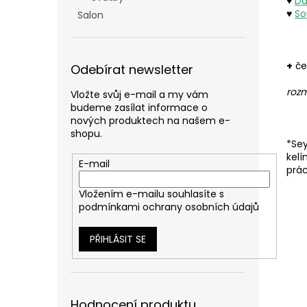
♥
Da
♥
So
Salon
+
če
Odebírat newsletter
rozm
Vložte svůj e-mail a my vám
budeme zasílat informace o
nových produktech na našem e-
shopu.
*Se
kelí
E-mail
prác
Vložením e-mailu souhlasíte s
podmínkami ochrany osobních údajů
PŘIHLÁSIT SE
Hodnocení produktu