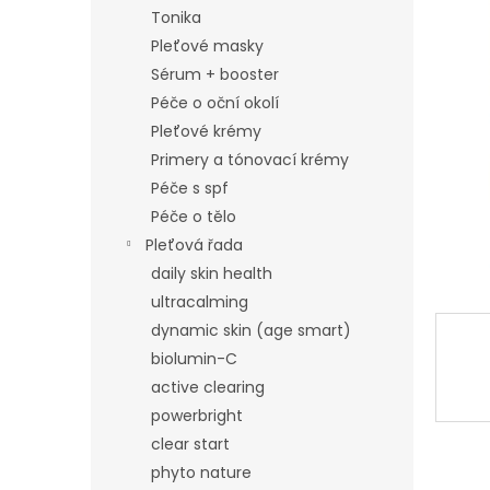
n
Tonika
e
Pleťové masky
l
Sérum + booster
Péče o oční okolí
Pleťové krémy
Primery a tónovací krémy
Péče s spf
Péče o tělo
Pleťová řada
daily skin health
ultracalming
dynamic skin (age smart)
biolumin-C
active clearing
powerbright
clear start
phyto nature