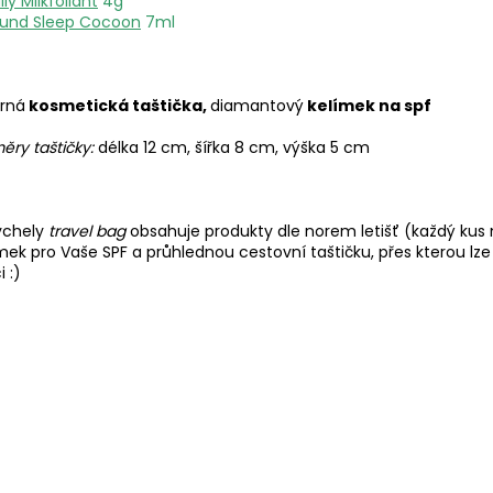
ily Milkfoliant
4g
und Sleep Cocoon
7ml
rná
kosmetická taštička,
diamantový
kelímek na spf
ěry taštičky:
délka 12 cm, šířka 8 cm, výška 5 cm
ychely
travel bag
obsahuje produkty dle norem letišť (každý kus 
mek pro Vaše SPF a průhlednou cestovní taštičku, přes kterou lze 
i :)