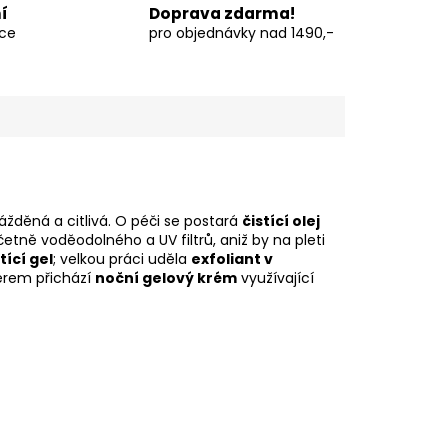
í
Doprava zdarma!
vce
pro objednávky nad 1490,-
žděná a citlivá. O péči se postará
čistící olej
tně voděodolného a UV filtrů, aniž by na pleti
tící gel
; velkou práci uděla
exfoliant v
věrem přichází
noční gelový krém
využívající