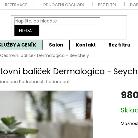
REZERVACE
HODNOCENÍ OBCHODU
BEZ FILTRU
DOP
HLEDAT
SLUŽBY A CENÍK
Salon
Kontakt
Bez filtru
Cestovní balíček Dermalogica - Seychely
tovní balíček Dermalogica - Seych
rné
dnoceno
Podrobnosti hodnocení
cení
980
tu
Měrná
Skla
cena:
ček.
Možnost