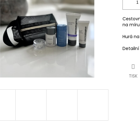
Cestovn
na míru
Hurá na 
Detailn
TISK