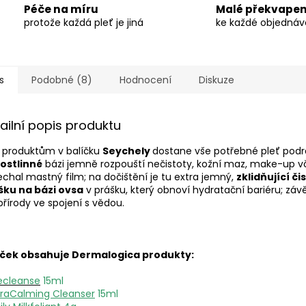
Péče na míru
Malé překvapen
protože každá pleť je jiná
ke každé objedná
s
Podobné (8)
Hodnocení
Diskuze
ailní popis produktu
 produktům v balíčku
Seychely
dostane vše potřebné pleť podrá
rostlinné
bázi jemně rozpouští nečistoty, kožní maz, make-up vče
chal mastný film; na dočištění je tu extra jemný,
zklidňující čis
šku na bázi ovsa
v prášku, který obnoví hydratační bariéru; zá
 přírody ve spojení s vědou.
íček obsahuje
Dermalogica produkty:
ecleanse
15ml
traCalming Cleanser
15ml