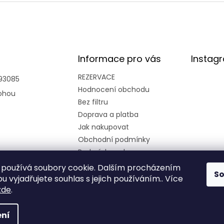
Informace pro vás
Instag
REZERVACE
93085
Hodnocení obchodu
ohou
Bez filtru
Doprava a platba
Jak nakupovat
Obchodní podmínky
Podmínky ochrany
osobních údajů
používá soubory cookie. Dalším procházením
S
Kariéra
 vyjadřujete souhlas s jejich používáním.. Více
zde
.
ní
azena.