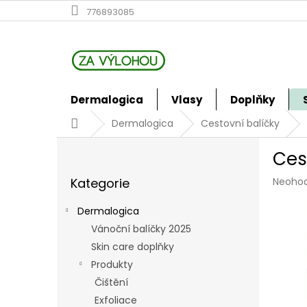
Přejít
776893085
na
obsah
Dermalogica
Vlasy
Doplňky
Domů
Dermalogica
Cestovní balíčky
P
Ces
o
Přeskočit
s
Průmě
Kategorie
Neoho
kategorie
t
hodno
r
produk
Dermalogica
a
je
Vánoční balíčky 2025
n
0,0
z
Skin care doplňky
n
5
í
Produkty
hvězdi
p
Čištění
a
Exfoliace