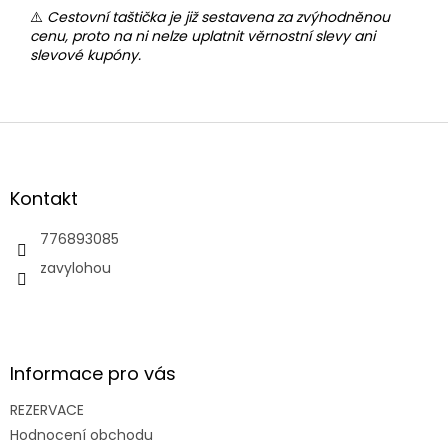
⚠️
Cestovní taštička je již sestavena za zvýhodněnou
cenu, proto na ni nelze uplatnit věrnostní slevy ani
slevové kupóny.
Z
á
p
a
Kontakt
t
í
776893085
zavylohou
Informace pro vás
REZERVACE
Hodnocení obchodu