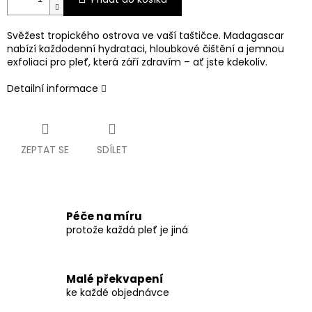
Svěžest tropického ostrova ve vaší taštičce. Madagascar
nabízí každodenní hydrataci, hloubkové čištění a jemnou
exfoliaci pro pleť, která září zdravím – ať jste kdekoliv.
Detailní informace
ZEPTAT SE
SDÍLET
Péče na míru
protože každá pleť je jiná
Malé překvapení
ke každé objednávce