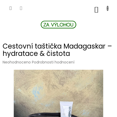
Přejít
na
NÁKUP
obsah
KOŠÍK
Cestovní taštička Madagaskar –
hydratace & čistota
Průměrné
Neohodnoceno
Podrobnosti hodnocení
hodnocení
produktu
je
0,0
z
5
hvězdiček.