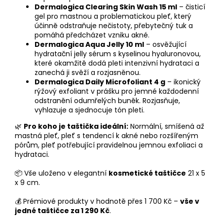
Dermalogica Clearing Skin Wash 15 ml
– čisticí
gel pro mastnou a problematickou pleť, který
účinně odstraňuje nečistoty, přebytečný tuk a
pomáhá předcházet vzniku akné.
Dermalogica Aqua Jelly 10 ml
– osvěžující
hydratační jelly sérum s kyselinou hyaluronovou,
které okamžitě dodá pleti intenzivní hydrataci a
zanechá ji svěží a rozjasněnou.
Dermalogica Daily Microfoliant 4 g
– ikonický
rýžový exfoliant v prášku pro jemné každodenní
odstranění odumřelých buněk. Rozjasňuje,
vyhlazuje a sjednocuje tón pleti.
🌿
Pro koho je taštička ideální:
Normální, smíšená až
mastná pleť, pleť s tendencí k akné nebo rozšířeným
pórům, pleť potřebující pravidelnou jemnou exfoliaci a
hydrataci.
📦 Vše uloženo v elegantní
kosmetické taštičce
21 x 5
x 9 cm.
💰
Prémiové produkty v hodnotě přes 1 700 Kč –
vše v
jedné taštičce za 1 290 Kč
.