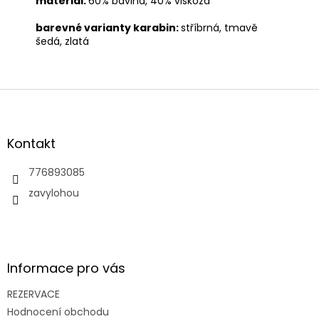
materiál:
60% bavlna, 40% viskóza
barevné varianty karabin:
stříbrná, tmavě
šedá, zlatá
Z
á
p
a
Kontakt
t
í
776893085
zavylohou
Informace pro vás
REZERVACE
Hodnocení obchodu