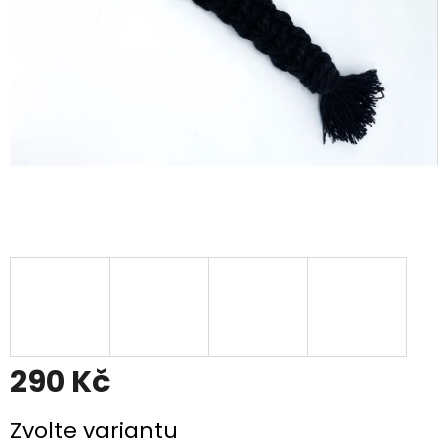
290 Kč
Měrná
Zvolte variantu
cena: