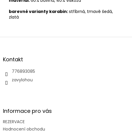
materiál:
60% bavlna, 40% viskóza
barevné varianty karabin:
stříbrná, tmavě šedá,
zlatá
Z
á
p
a
Kontakt
t
í
776893085
zavylohou
Informace pro vás
REZERVACE
Hodnocení obchodu