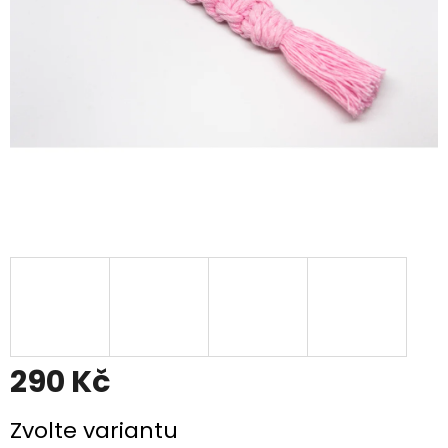
290 Kč
Měrná
Zvolte variantu
cena: