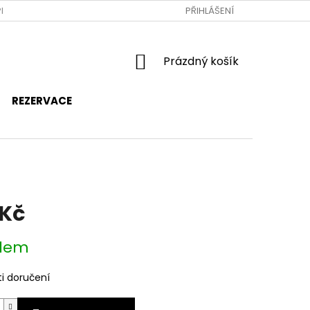
RAVA A PLATBA
JAK NAKUPOVAT
PŘIHLÁŠENÍ
OBCHODNÍ PODMÍNKY
NÁKUPNÍ
Prázdný košík
KOŠÍK
REZERVACE
 Kč
dem
i doručení