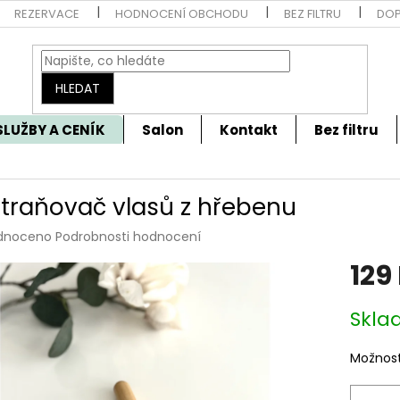
REZERVACE
HODNOCENÍ OBCHODU
BEZ FILTRU
DOP
HLEDAT
SLUŽBY A CENÍK
Salon
Kontakt
Bez filtru
traňovač vlasů z hřebenu
rné
dnoceno
Podrobnosti hodnocení
cení
129
tu
Měrná
Skla
cena:
ček.
Možnost