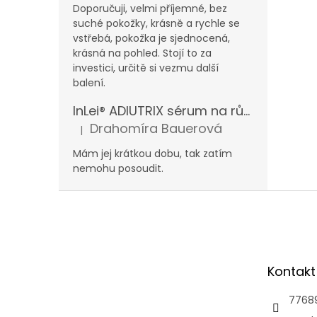
Doporučuji, velmi příjemné, bez
suché pokožky, krásně a rychle se
vstřebá, pokožka je sjednocená,
krásná na pohled. Stojí to za
investici, určitě si vezmu další
balení.
InLei® ADIUTRIX sérum na růst řas a obočí
Drahomíra Bauerová
|
Hodnocení produktu je 5 z 5 hvězdiček.
Mám jej krátkou dobu, tak zatím
nemohu posoudit.
Z
á
p
a
t
Kontakt
í
7768