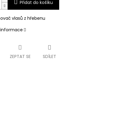
Přidat do košíku
ovač vlasů z hřebenu
í informace
ZEPTAT SE
SDÍLET