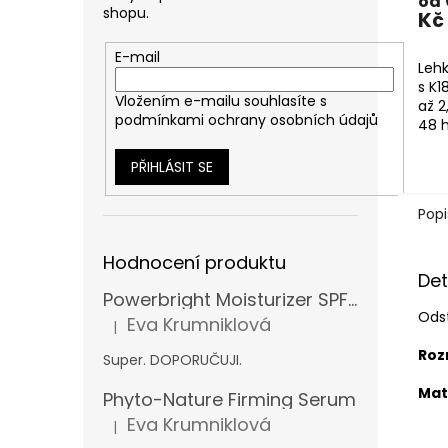
od
shopu.
Kč
E-mail
Leh
s K
Vložením e-mailu souhlasíte s
až 2
podmínkami ochrany osobních údajů
48 h
a ch
bez 
PŘIHLÁSIT SE
Popi
Hodnocení produktu
Det
Powerbright Moisturizer SPF 50
Ods
Eva Krumniklová
|
Hodnocení produktu je 5 z 5 hvězdiček.
Roz
Super. DOPORUČUJI.
Mat
Phyto-Nature Firming Serum
Eva Krumniklová
|
Hodnocení produktu je 5 z 5 hvězdiček.