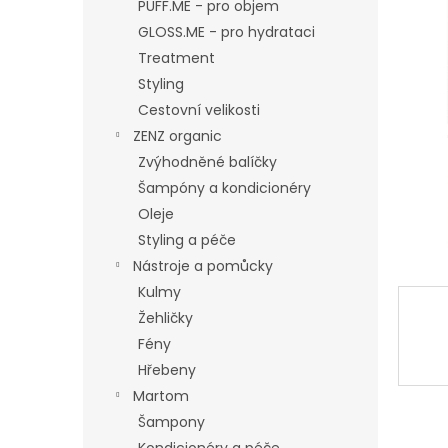
n
PUFF.ME - pro objem
e
GLOSS.ME - pro hydrataci
l
Treatment
Styling
Cestovní velikosti
ZENZ organic
Zvýhodněné balíčky
Šampóny a kondicionéry
Oleje
Styling a péče
Nástroje a pomůcky
Kulmy
Žehličky
Fény
Hřebeny
Martom
Šampony