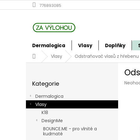
Přejít
776893085
na
obsah
Dermalogica
Vlasy
Doplňky
Domů
Vlasy
Odstraňovač vlasů z hřebenu
P
Ods
o
Přeskočit
s
Průmě
Kategorie
Neoho
kategorie
t
hodno
r
produk
Dermalogica
a
je
Vlasy
n
0,0
z
K18
n
5
í
DesignMe
hvězdi
p
BOUNCE.ME - pro vlnité a
a
kudrnaté