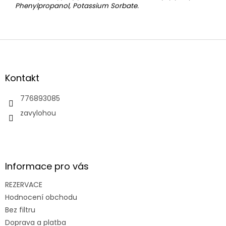
Phenylpropanol, Potassium Sorbate.
Z
á
p
a
Kontakt
t
í
776893085
zavylohou
Informace pro vás
REZERVACE
Hodnocení obchodu
Bez filtru
Doprava a platba