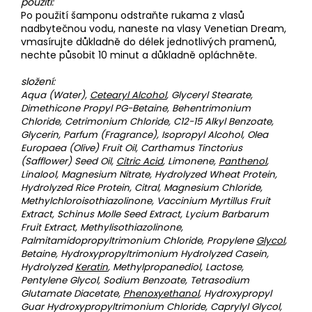
použití:
Po použití šamponu odstraňte rukama z vlasů
nadbytečnou vodu, naneste na vlasy Venetian Dream,
vmasírujte důkladně do délek jednotlivých pramenů,
nechte působit 10 minut a důkladně opláchněte.
složení:
Aqua (Water),
Cetearyl Alcohol
, Glyceryl Stearate,
Dimethicone Propyl PG-Betaine, Behentrimonium
Chloride, Cetrimonium Chloride, C12-15 Alkyl Benzoate,
Glycerin, Parfum (Fragrance), Isopropyl Alcohol, Olea
Europaea (Olive) Fruit Oil, Carthamus Tinctorius
(Safflower) Seed Oil,
Citric Acid
, Limonene,
Panthenol
,
Linalool, Magnesium Nitrate, Hydrolyzed Wheat Protein,
Hydrolyzed Rice Protein, Citral, Magnesium Chloride,
Methylchloroisothiazolinone, Vaccinium Myrtillus Fruit
Extract, Schinus Molle Seed Extract, Lycium Barbarum
Fruit Extract, Methylisothiazolinone,
Palmitamidopropyltrimonium Chloride, Propylene
Glycol
,
Betaine, Hydroxypropyltrimonium Hydrolyzed Casein,
Hydrolyzed
Keratin
, Methylpropanediol, Lactose,
Pentylene Glycol, Sodium Benzoate, Tetrasodium
Glutamate Diacetate,
Phenoxyethanol
, Hydroxypropyl
Guar Hydroxypropyltrimonium Chloride, Caprylyl Glycol,