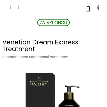
Přejít
na
NÁKUP
obsah
KOŠÍK
Venetian Dream Express
Treatment
Průměrné
Neohodnoceno
Podrobnosti hodnocení
hodnocení
produktu
je
0,0
z
5
hvězdiček.