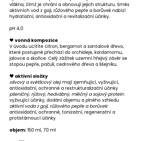
vlákna, čímž je chrání a obnovují jejich strukturu. Směs
aktivních vod z goji, růžového pepře a borůvek nabízí
hydratační, antioxidační a revitalizační účinky.
pH 4,0
🖤
vonná kompozice
V úvodu ucítíte citron, bergamot a santalové dřevo,
které postupně přechází do orchideje, kardamomu,
jalovce a skořice. Celý zážitek uzemní hřejivý závěr se
stopou pepře, pačuli, cedrového dřeva a lišejníku.
🖤 aktivní složky
olivový a světlicový olej:
mají zjemňující, vyživující,
antioxidační, ochranné a restrukturalizační účinky
pšeničný, rýžový, hedvábný, mléčný a sojový protein:
vyživující účinky, dodání objemu a plného vzhledu
aktivní voda z goji, růžového pepře a borůvek:
antioxidační, ochranné, tonizační, regenerační a
protistárnoucí účinky
objem:
150 ml, 70 ml