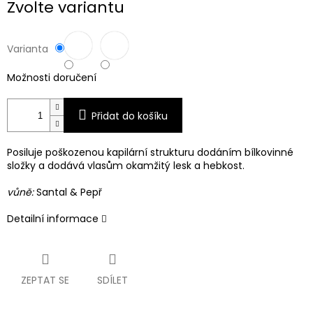
Zvolte variantu
cena:
Varianta
Možnosti doručení
Přidat do košíku
Posiluje poškozenou kapilární strukturu dodáním bílkovinné
složky a dodává vlasům okamžitý lesk a hebkost.
vůně:
Santal & Pepř
Detailní informace
ZEPTAT SE
SDÍLET