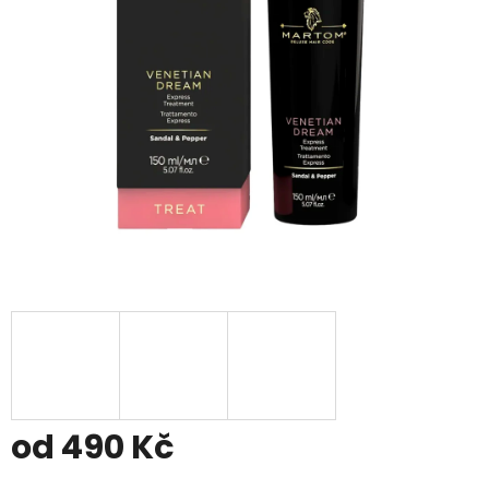
od
490 Kč
Měrná