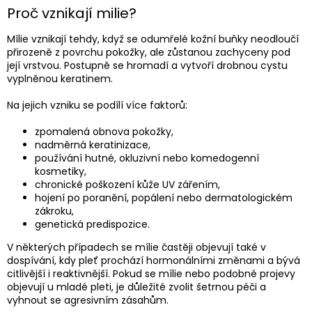
Proč vznikají milie?
Mílie vznikají tehdy, když se odumřelé kožní buňky neodloučí
přirozeně z povrchu pokožky, ale zůstanou zachyceny pod
její vrstvou. Postupně se hromadí a vytvoří drobnou cystu
vyplněnou keratinem.
Na jejich vzniku se podílí více faktorů:
zpomalená obnova pokožky,
nadměrná keratinizace,
používání hutné, okluzivní nebo komedogenní
kosmetiky,
chronické poškození kůže UV zářením,
hojení po poranění, popálení nebo dermatologickém
zákroku,
genetická predispozice.
V některých případech se mílie častěji objevují také v
dospívání, kdy pleť prochází hormonálními změnami a bývá
citlivější i reaktivnější. Pokud se mílie nebo podobné projevy
objevují u mladé pleti, je důležité zvolit šetrnou péči a
vyhnout se agresivním zásahům.