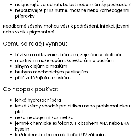
neignorujte zarudnutí, bolest nebo známky podráždění
nepoužívejte příliš hutné, mastné nebo komedogenní
přípravky
Neodborné zásahy mohou vést k podráždění, infekci, jizvení
nebo vzniku pigmentací.
Čemu se raději vyhnout
těžkým a okluzivním krémům, zejména v okolí očí
mastným make-upům, korektorům a pudrům
silným olejům a máslům
hrubým mechanickým peelingům
příliš zatěžujícím maskám
Co naopak používat
lehká hydratační séra
lehké krémy
vhodné
pro citlivou
nebo
problematickou
pleť
nekomedogenní kosmetiku
jemné
chemické exfolianty s obsahem AHA nebo BHA
kyselin
každodenní
ochranu pleti před UV zářením