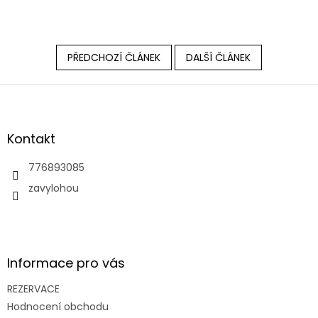
PŘEDCHOZÍ ČLÁNEK
DALŠÍ ČLÁNEK
Z
á
p
a
Kontakt
t
í
776893085
zavylohou
Informace pro vás
REZERVACE
Hodnocení obchodu