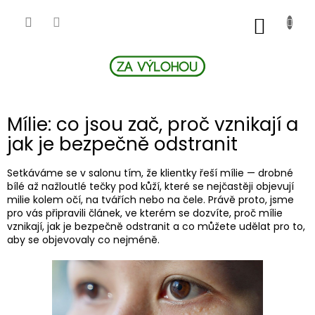
Přejít
na
NÁKUP
obsah
KOŠÍK
Mílie: co jsou zač, proč vznikají a
jak je bezpečně odstranit
Setkáváme se v salonu tím, že klientky řeší mílie — drobné
bílé až nažloutlé tečky pod kůží, které se nejčastěji objevují
milie kolem očí, na tvářích nebo na čele. Právě proto, jsme
pro vás připravili článek, ve kterém se dozvíte, proč mílie
vznikají, jak je bezpečně odstranit a co můžete udělat pro to,
aby se objevovaly co nejméně.