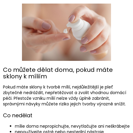
Co můžete dělat doma, pokud máte
sklony k míliím
Pokud máte sklony k tvorbě mílií, nejdůležitější je pleť
zbytečně nedráždit, nepřetěžovat a zvolit vhodnou domácí
péči. Přestože vzniku mílií nelze vždy úplně zabránit,
správnými návyky můžete riziko jejich tvorby výrazně snížit.
Co nedělat
mílie doma nepropichujte, nevytlačujte ani neškrábejte
nepoužívejte ostré nebo nesterilní nástroje