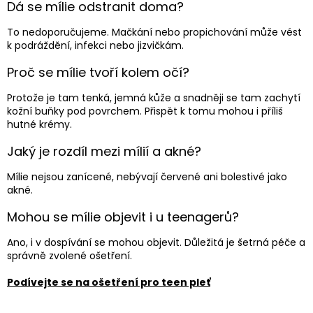
Dá se mílie odstranit doma?
To nedoporučujeme. Mačkání nebo propichování může vést
k podráždění, infekci nebo jizvičkám.
Proč se mílie tvoří kolem očí?
Protože je tam tenká, jemná kůže a snadněji se tam zachytí
kožní buňky pod povrchem. Přispět k tomu mohou i příliš
hutné krémy.
Jaký je rozdíl mezi mílií a akné?
Mílie nejsou zanícené, nebývají červené ani bolestivé jako
akné.
Mohou se mílie objevit i u teenagerů?
Ano, i v dospívání se mohou objevit. Důležitá je šetrná péče a
správně zvolené ošetření.
Podívejte se na ošetření pro teen pleť