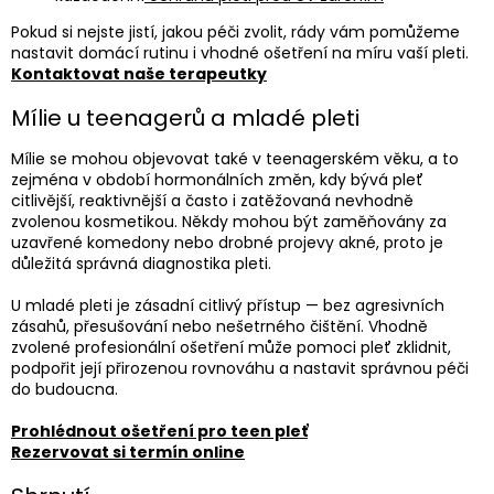
Pokud si nejste jistí, jakou péči zvolit, rády vám pomůžeme
nastavit domácí rutinu i vhodné ošetření na míru vaší pleti.
Kontaktovat naše terapeutky
Mílie u teenagerů a mladé pleti
Mílie se mohou objevovat také v teenagerském věku, a to
zejména v období hormonálních změn, kdy bývá pleť
citlivější, reaktivnější a často i zatěžovaná nevhodně
zvolenou kosmetikou. Někdy mohou být zaměňovány za
uzavřené komedony nebo drobné projevy akné, proto je
důležitá správná diagnostika pleti.
U mladé pleti je zásadní citlivý přístup — bez agresivních
zásahů, přesušování nebo nešetrného čištění. Vhodně
zvolené profesionální ošetření může pomoci pleť zklidnit,
podpořit její přirozenou rovnováhu a nastavit správnou péči
do budoucna.
Prohlédnout ošetření pro teen pleť
Rezervovat si termín online