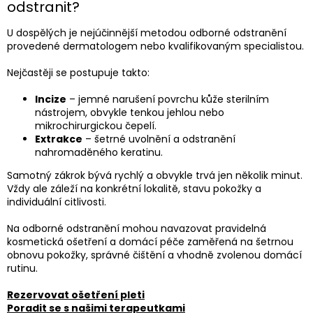
odstranit?
U dospělých je nejúčinnější metodou odborné odstranění
provedené dermatologem nebo kvalifikovaným specialistou.
Nejčastěji se postupuje takto:
Incize
– jemné narušení povrchu kůže sterilním
nástrojem, obvykle tenkou jehlou nebo
mikrochirurgickou čepelí.
Extrakce
– šetrné uvolnění a odstranění
nahromaděného keratinu.
Samotný zákrok bývá rychlý a obvykle trvá jen několik minut.
Vždy ale záleží na konkrétní lokalitě, stavu pokožky a
individuální citlivosti.
Na odborné odstranění mohou navazovat pravidelná
kosmetická ošetření a domácí péče zaměřená na šetrnou
obnovu pokožky, správné čištění a vhodně zvolenou domácí
rutinu.
Rezervovat ošetření pleti
Poradit se s našimi terapeutkami